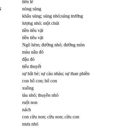
tiền lẻ
N
nòng súng
khẩu súng; súng nhỏ;súng trường
lượng nhỏ; một chút
tiền tiêu vặt
tiền tiêu vặt
Ngõ hẻm; đường nhỏ; đường mòn
màu nâu đỏ
đậu đỏ
tiểu thuyết
sự bắt bẻ; sự càu nhàu; sự than phiền
con hổ con; hổ con
xuồng
tàu nhỏ; thuyền nhỏ
ruột non
nách
con cừu non; cừu non; cừu con
mưa nhỏ