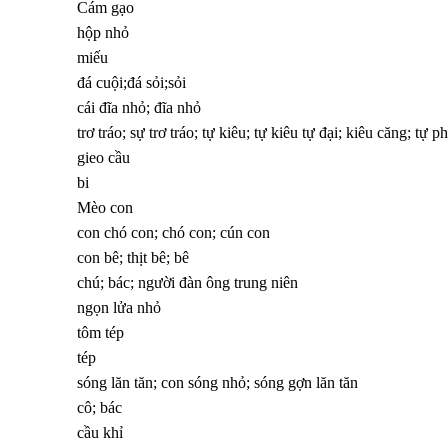
Cám gạo
hộp nhỏ
miếu
đá cuội;đá sỏi;sỏi
cái đĩa nhỏ; đĩa nhỏ
trơ tráo; sự trơ tráo; tự kiêu; tự kiêu tự đại; kiêu căng; tự p
gieo cầu
bi
Mèo con
con chó con; chó con; cún con
con bê; thịt bê; bê
chú; bác; người đàn ông trung niên
ngọn lửa nhỏ
tôm tép
tép
sóng lăn tăn; con sóng nhỏ; sóng gợn lăn tăn
cô; bác
cầu khỉ