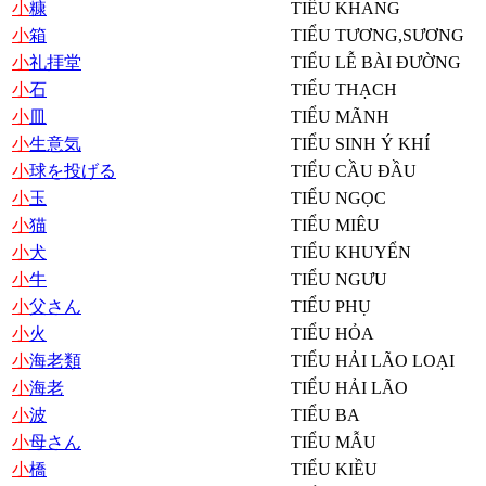
小
糠
TIỂU KHANG
小
箱
TIỂU TƯƠNG,SƯƠNG
小
礼拝堂
TIỂU LỄ BÀI ĐƯỜNG
小
石
TIỂU THẠCH
小
皿
TIỂU MÃNH
小
生意気
TIỂU SINH Ý KHÍ
小
球を投げる
TIỂU CẦU ĐẦU
小
玉
TIỂU NGỌC
小
猫
TIỂU MIÊU
小
犬
TIỂU KHUYỂN
小
牛
TIỂU NGƯU
小
父さん
TIỂU PHỤ
小
火
TIỂU HỎA
小
海老類
TIỂU HẢI LÃO LOẠI
小
海老
TIỂU HẢI LÃO
小
波
TIỂU BA
小
母さん
TIỂU MẪU
小
橋
TIỂU KIỀU