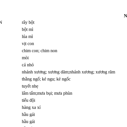
N
N
rây bột
bột mì
lúa mì
vịt con
chim con; chim non
mòi
cá nhỏ
nhánh xương; xương dăm;nhánh xương; xương răm
thằng ngố; kẻ ngu; kẻ ngốc
tuyết nhẹ
lấm tấm;mưa bụi; mưa phùn
tiểu đội
hàng xa xỉ
hầu gái
hầu gái