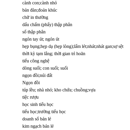
cành con;cành nhỏ
bản đàn;đoản khúc
chữ in thường
dấu chấm (phẩy) thập phân
số thập phân
ngón tay út; ngón út
hẹp bụng;hẹp dạ (hẹp lòng);lấm lét;nhát;nhát gan;sợ sệt
thời kỳ tạm lắng; thời gian trì hoãn
tiểu công nghệ
dòng suối; con suối; suối
ngọn đồi;núi đất
Ngọn đồi
túp lều; nhà nhỏ; kho chứa; chuồng;vựa
tiệc rượu
học sinh tiểu học
tiểu học;trường tiểu học
doanh số bán lẻ
kim ngạch bán lẻ