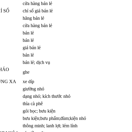
cửa hàng bán lẻ
Ỉ SỐ
chỉ số giá bán lẻ
hãng bán lẻ
cửa hàng bán lẻ
bán lẻ
bán lẻ
giá bán lẻ
bán lẻ
bán lẻ; dịch vụ
THÁO
ghe
ỤNG XA
xe díp
giường nhỏ
dạng nhỏ; kích thước nhỏ
thìa cà phê
gói bọc; bưu kiện
bưu kiện;bưu phẩm;đùm;kiện nhỏ
thông minh; lanh lợi; lém lỉnh