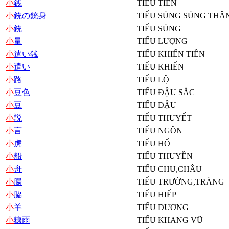
小
銭
TIỂU TIỀN
小
銃の銃身
TIỂU SÚNG SÚNG THÂ
小
銃
TIỂU SÚNG
小
量
TIỂU LƯỢNG
小
遣い銭
TIỂU KHIỂN TIỀN
小
遣い
TIỂU KHIỂN
小
路
TIỂU LỘ
小
豆色
TIỂU ĐẬU SẮC
小
豆
TIỂU ĐẬU
小
説
TIỂU THUYẾT
小
言
TIỂU NGÔN
小
虎
TIỂU HỔ
小
船
TIỂU THUYỀN
小
舟
TIỂU CHU,CHÂU
小
腸
TIỂU TRƯỜNG,TRÀNG
小
脇
TIỂU HIẾP
小
羊
TIỂU DƯƠNG
小
糠雨
TIỂU KHANG VŨ