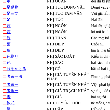
二
軍
NHỊ QUÂN
đội dự bị (t
二
足動物
NHỊ TÚC ĐỘNG VẬT
Động vật 2 
二
足三文
NHỊ TÚC TAM VĂN
Với giá rất r
二
足
NHỊ TÚC
Hai đôi
二
言
NHỊ NGÔN
Hai từ; sự lặ
二
言
NHỊ NGÔN
lời nói hai 
二
親
NHỊ THÂN
Cha mẹ; bố
二
葉
NHỊ DIỆP
Chồi nụ
二
葉
NHỊ DIỆP
hai lá; hai 
二
色刷り
NHỊ SẮC LOÁT
Kiểu in chỉ 
二
色
NHỊ SẮC
hai sắc; hai
二
股をかける
NHỊ CỔ
bắt cá hai t
NHỊ GIẢ TUYỂN NHẤT
二
者選一法
Phương pháp
PHÁP
二
者選一
NHỊ GIẢ TUYỂN NHẤT
Việc phải l
二
者択一
NHỊ GIẢ TRẠCH NHẤT
sự chọn để 
二
者
NHỊ GIẢ
hai người
二
線式
NHỊ TUYẾN THỨC
hệ thống ha
二
級
NHỊ CẤP
Cấp độ 2