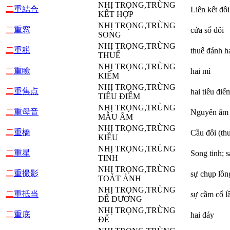
NHỊ TRỌNG,TRÙNG
二
重結合
Liên kết đôi
KẾT HỢP
NHỊ TRỌNG,TRÙNG
二
重窓
cửa sổ đôi
SONG
NHỊ TRỌNG,TRÙNG
二
重税
thuế đánh ha
THUẾ
NHỊ TRỌNG,TRÙNG
二
重瞼
hai mí
KIỂM
NHỊ TRỌNG,TRÙNG
二
重焦点
hai tiêu điể
TIÊU ĐIỂM
NHỊ TRỌNG,TRÙNG
二
重母音
Nguyên âm đ
MẪU ÂM
NHỊ TRỌNG,TRÙNG
二
重橋
Cầu đôi (th
KIỀU
NHỊ TRỌNG,TRÙNG
二
重星
Song tinh; 
TINH
NHỊ TRỌNG,TRÙNG
二
重撮影
sự chụp lồn
TOÁT ẢNH
NHỊ TRỌNG,TRÙNG
二
重抵当
sự cầm cố l
ĐỂ ĐƯƠNG
NHỊ TRỌNG,TRÙNG
二
重底
hai đáy
ĐỂ