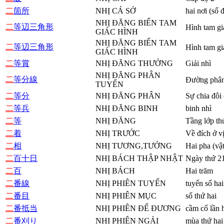
二
箇所
NHỊ CÁ SỞ
hai nơi (số 
NHỊ ĐĂNG BIẾN TAM
二
等辺三角形
Hình tam gi
GIÁC HÌNH
NHỊ ĐĂNG BIẾN TAM
二
等辺三角形
Hình tam gi
GIÁC HÌNH
二
等賞
NHỊ ĐĂNG THƯỞNG
Giải nhì
NHỊ ĐĂNG PHÂN
二
等分線
Đường phân
TUYẾN
二
等分
NHỊ ĐĂNG PHÂN
Sự chia đôi 
二
等兵
NHỊ ĐĂNG BINH
binh nhì
二
等
NHỊ ĐĂNG
Tầng lớp th
二
着
NHỊ TRƯỚC
Về đích ở vị
二
相
NHỊ TƯƠNG,TƯỚNG
Hai pha (vật
二
百十日
NHỊ BÁCH THẬP NHẬT
Ngày thứ 2
二
百
NHỊ BÁCH
Hai trăm
二
番線
NHỊ PHIÊN TUYẾN
tuyến số hai
二
番目
NHỊ PHIÊN MỤC
số thứ hai
二
番抵当
NHỊ PHIÊN ĐỂ ĐƯƠNG
cầm cố lần 
二
番刈り
NHỊ PHIÊN NGẢI
mùa thứ hai