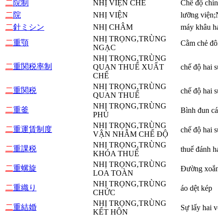
二
院制
NHỊ VIỆN CHẾ
Chế độ chín
二
院
NHỊ VIỆN
lưỡng viện;
二
針ミシン
NHỊ CHÂM
máy khâu h
NHỊ TRỌNG,TRÙNG
二
重顎
Cằm chẻ đô
NGẠC
NHỊ TRỌNG,TRÙNG
二
重関税率制
QUAN THUẾ XUẤT
chế độ hai s
CHẾ
NHỊ TRỌNG,TRÙNG
二
重関税
chế độ hai s
QUAN THUẾ
NHỊ TRỌNG,TRÙNG
二
重釜
Bình đun cá
PHỦ
NHỊ TRỌNG,TRÙNG
二
重運賃制度
chế độ hai 
VẬN NHẪM CHẾ ĐỘ
NHỊ TRỌNG,TRÙNG
二
重課税
thuế đánh ha
KHÓA THUẾ
NHỊ TRỌNG,TRÙNG
二
重螺旋
Đường xoắn
LOA TOÀN
NHỊ TRỌNG,TRÙNG
二
重織り
áo dệt kép
CHỨC
NHỊ TRỌNG,TRÙNG
二
重結婚
Sự lấy hai v
KẾT HÔN