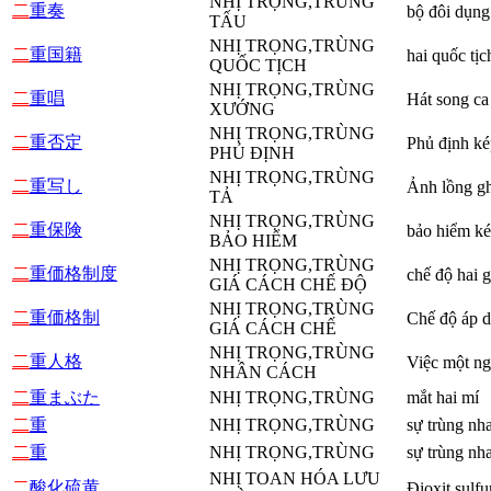
NHỊ TRỌNG,TRÙNG
二
重奏
bộ đôi dụng
TẤU
NHỊ TRỌNG,TRÙNG
二
重国籍
hai quốc tịc
QUỐC TỊCH
NHỊ TRỌNG,TRÙNG
二
重唱
Hát song ca
XƯỚNG
NHỊ TRỌNG,TRÙNG
二
重否定
Phủ định ké
PHỦ ĐỊNH
NHỊ TRỌNG,TRÙNG
二
重写し
Ảnh lồng g
TẢ
NHỊ TRỌNG,TRÙNG
二
重保険
bảo hiểm k
BẢO HIỂM
NHỊ TRỌNG,TRÙNG
二
重価格制度
chế độ hai g
GIÁ CÁCH CHẾ ĐỘ
NHỊ TRỌNG,TRÙNG
二
重価格制
Chế độ áp d
GIÁ CÁCH CHẾ
NHỊ TRỌNG,TRÙNG
二
重人格
Việc một ng
NHÂN CÁCH
二
重まぶた
NHỊ TRỌNG,TRÙNG
mắt hai mí
二
重
NHỊ TRỌNG,TRÙNG
sự trùng nh
二
重
NHỊ TRỌNG,TRÙNG
sự trùng nh
NHỊ TOAN HÓA LƯU
二
酸化硫黄
Đioxit sulfu