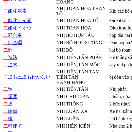
HOÀNG
NHỊ TOAN HÓA THÁN
二
酸化炭素
Khí các bô 
TỐ
二
酸化ケイ素
NHỊ TOAN HÓA TỐ
Đioxit silic
二
酸化イオウ
NHỊ TOAN HÓA
Đioxit sulfu
二
部合奏
NHỊ BỘ HỢP TẤU
hợp tấu hai 
二
部合唱
NHỊ BỘ HỢP XƯỚNG
Dàn hợp xư
二
部
NHỊ BỘ
hai bộ (bản
二
進法
NHỊ TIẾN,TẤN PHÁP
Hệ thống số
二
進木
NHỊ TIẾN,TẤN MỘC
cây nhị phâ
NHỊ TIẾN,TẤN TAM
二
進も三進も行かない
TIẾN,TẤN
bị dồn vào 
HÀNH,HÀNG
二
進
NHỊ TIẾN,TẤN
Nhị phân
二
週間
NHỊ CHU GIAN
2 tuần; nửa
二
通
NHỊ THÔNG
2 bức (thư)
二
輪車
NHỊ LUÂN XA
Xe hai bánh 
二
輪
NHỊ LUÂN
hai bánh xe
二
軒建て
NHỊ HIÊN KIẾN
Nhà cho 2 h