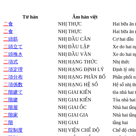
Từ hán
Âm hán việt
二
食
NHỊ THỰC
Hai bữa ăn 
二
食
NHỊ THỰC
Hai bữa ăn 
二
頭筋
NHỊ ĐẦU CÂN
Cơ hai đầu
二
頭立て
NHỊ ĐẦU LẬP
Xe do hai n
二
頭挽き
NHỊ ĐẦU VÃN
Xe do hai n
二
項式
NHỊ HẠNG THỨC
Nhị thức
二
項定理
NHỊ HẠNG ĐỊNH LÝ
Định lý nhị
二
項分布
NHỊ HẠNG PHÂN BỐ
Phân phối n
二
項係数
NHỊ HẠNG HỆ SỐ
Hệ số nhị t
二
階建て
NHỊ GIAI KIẾN
tòa nhà hai 
二
階建
NHỊ GIAI KIẾN
Tòa nhà hai
二
階屋
NHỊ GIAI ỐC
Nhà hai tần
二
階家
NHỊ GIAI GIA
Nhà hai tần
二
階
NHỊ GIAI
tầng hai
二
院制度
NHỊ VIỆN CHẾ ĐỘ
Chế độ chín