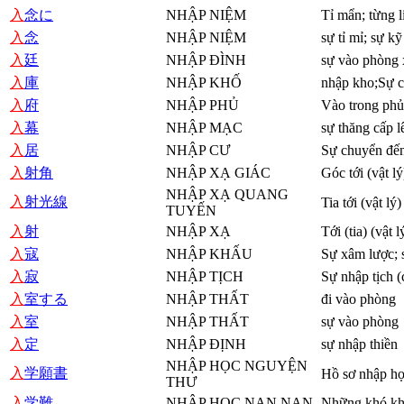
入
念に
NHẬP NIỆM
Tỉ mẩn; từng li
入
念
NHẬP NIỆM
sự tỉ mỉ; sự kỹ
入
廷
NHẬP ĐÌNH
sự vào phòng x
入
庫
NHẬP KHỐ
nhập kho;Sự c
入
府
NHẬP PHỦ
Vào trong phủ
入
幕
NHẬP MẠC
sự thăng cấp 
入
居
NHẬP CƯ
Sự chuyển đến
入
射角
NHẬP XẠ GIÁC
Góc tới (vật lý
NHẬP XẠ QUANG
入
射光線
Tia tới (vật lý)
TUYẾN
入
射
NHẬP XẠ
Tới (tia) (vật l
入
寇
NHẬP KHẤU
Sự xâm lược; 
入
寂
NHẬP TỊCH
Sự nhập tịch (
入
室する
NHẬP THẤT
đi vào phòng
入
室
NHẬP THẤT
sự vào phòng
入
定
NHẬP ĐỊNH
sự nhập thiền
NHẬP HỌC NGUYỆN
入
学願書
Hồ sơ nhập h
THƯ
入
学難
NHẬP HỌC NẠN,NAN
Những khó khă