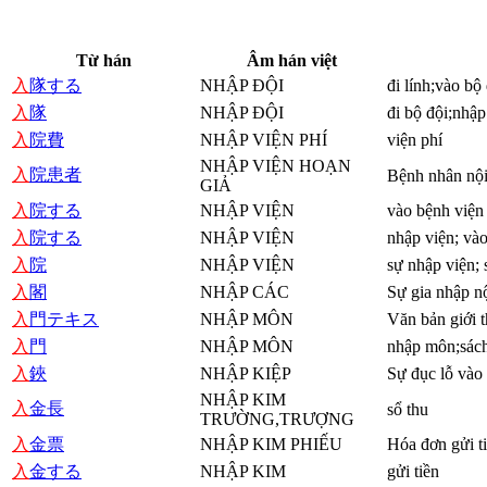
Từ hán
Âm hán việt
入
隊する
NHẬP ĐỘI
đi lính;vào bộ
入
隊
NHẬP ĐỘI
đi bộ đội;nhập
入
院費
NHẬP VIỆN PHÍ
viện phí
NHẬP VIỆN HOẠN
入
院患者
Bệnh nhân nội
GIẢ
入
院する
NHẬP VIỆN
vào bệnh viện
入
院する
NHẬP VIỆN
nhập viện; và
入
院
NHẬP VIỆN
sự nhập viện; 
入
閣
NHẬP CÁC
Sự gia nhập nộ
入
門テキス
NHẬP MÔN
Văn bản giới t
入
門
NHẬP MÔN
nhập môn;sách
入
鋏
NHẬP KIỆP
Sự đục lỗ vào
NHẬP KIM
入
金長
sổ thu
TRƯỜNG,TRƯỢNG
入
金票
NHẬP KIM PHIẾU
Hóa đơn gửi ti
入
金する
NHẬP KIM
gửi tiền