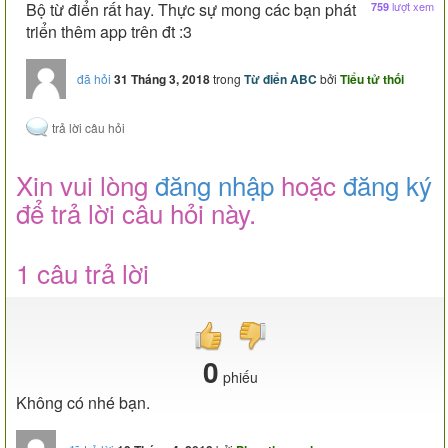
Bộ từ điển rất hay. Thực sự mong các bạn phát
lượt xem
759
triển thêm app trên đt :3
đã hỏi
31 Tháng 3, 2018
trong
Từ điển ABC
bởi
Tiểu tử thối
Xin vui lòng
đăng nhập
hoặc
đăng ký
để trả lời câu hỏi này.
1 câu trả lời
0
phiếu
Không có nhé bạn.