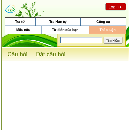
Login
Tra từ
Tra Hán tự
Công cụ
Mẫu câu
Từ điển của bạn
Thảo luận
Câu hỏi
Đặt câu hỏi