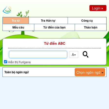
Login
Tra từ
Tra Hán tự
Công cụ
Mẫu câu
Từ điển của bạn
Thảo luận
Từ điển ABC
A
Hiển thị Furigana
Chọn ngôn ngữ