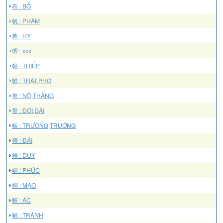
布 : BỐ
帆 : PHÀM
希 : HY
帋 : xxx
帖 : THIẾP
帙 : TRẬT,PHO
帑 : NÔ,THẢNG
帯 : ĐỚI,ĐÁI
帳 : TRƯƠNG,TRƯỚNG
帶 : ĐÁI
帷 : DUY
幅 : PHÚC
帽 : MẠO
幄 : ÁC
幀 : TRÁNH