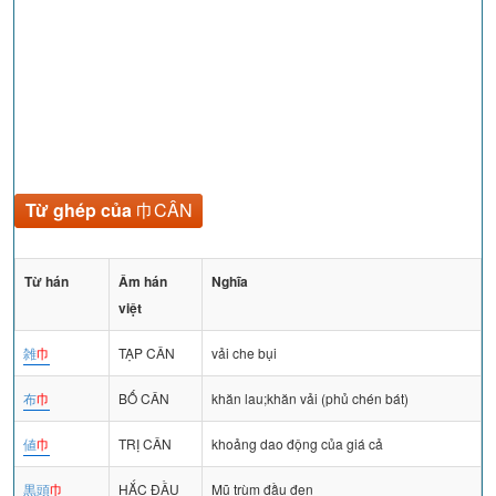
Từ ghép của
巾CÂN
Từ hán
Âm hán
Nghĩa
việt
雑
巾
TẠP CÂN
vải che bụi
布
巾
BỐ CÂN
khăn lau;khăn vải (phủ chén bát)
値
巾
TRỊ CÂN
khoảng dao động của giá cả
黒頭
巾
HẮC ĐẦU
Mũ trùm đầu đen