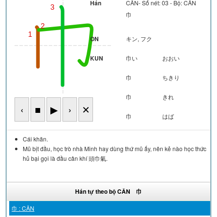
Hán
CÂN- Số nét: 03 - Bộ: CÂN
3
巾
2
1
ON
キン, フク
KUN
巾い
おおい
巾
ちきり
巾
きれ
‹
■
▶
›
✕
巾
はば
Cái khăn.
Mũ bịt đầu, học trò nhà Minh hay dùng thứ mũ ấy, nên kẻ nào học thức
hủ bại gọi là đầu cân khí 頭巾氣.
Hán tự theo bộ CÂN 巾
巾 : CÂN