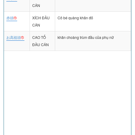
CÂN
赤頭
巾
XÍCH ĐẦU
Cô bé quàng khăn đỏ
CÂN
お高祖頭
巾
CAO TỔ
khăn choàng trùm đầu của phụ nữ
ĐẦU CÂN