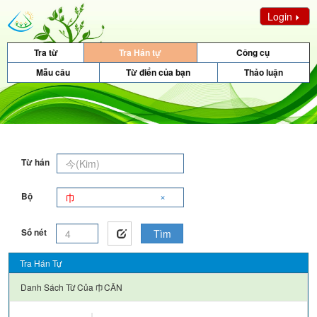
Login
Tra từ
Tra Hán tự
Công cụ
Mẫu câu
Từ điển của bạn
Thảo luận
Từ hán
×
Bộ
Số nét
Tìm
Tra Hán Tự
Danh Sách Từ Của
巾CÂN