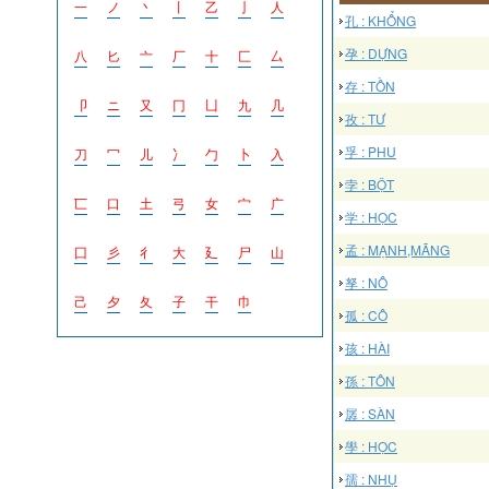
一
ノ
丶
丨
乙
亅
人
孔 : KHỔNG
孕 : DỰNG
八
匕
亠
厂
十
匚
厶
存 : TỒN
卩
ニ
又
冂
凵
九
几
孜 : TƯ
孚 : PHU
刀
冖
儿
冫
勹
卜
入
孛 : BỘT
匸
口
土
弓
女
宀
广
学 : HỌC
孟 : MẠNH,MÃNG
囗
彡
彳
大
廴
尸
山
孥 : NÔ
己
夕
夂
子
干
巾
孤 : CÔ
孩 : HÀI
孫 : TÔN
孱 : SÀN
學 : HỌC
孺 : NHỤ