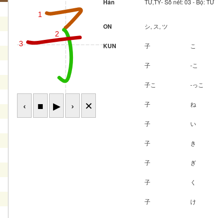
Hán
TỬ,TÝ- Số nét: 03 - Bộ: T
1
ON
シ, ス, ツ
2
3
KUN
子
こ
子
-こ
子こ
-っこ
‹
■
▶
›
✕
子
ね
子
い
子
き
子
ぎ
子
く
子
け