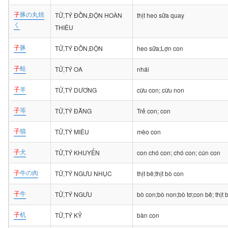
子
豚の丸焼
TỬ,TÝ ĐỒN,ĐỘN HOÀN
thịt heo sữa quay
く
THIÊU
子
豚
TỬ,TÝ ĐỒN,ĐỘN
heo sữa;Lợn con
子
蛙
TỬ,TÝ OA
nhái
子
羊
TỬ,TÝ DƯƠNG
cừu con; cừu non
子
等
TỬ,TÝ ĐĂNG
Trẻ con; con
子
猫
TỬ,TÝ MIÊU
mèo con
子
犬
TỬ,TÝ KHUYỂN
con chó con; chó con; cún con
子
牛の肉
TỬ,TÝ NGƯU NHỤC
thịt bê;thịt bò con
子
牛
TỬ,TÝ NGƯU
bò con;bò non;bò tơ;con bê; thịt 
子
机
TỬ,TÝ KỶ
bàn con