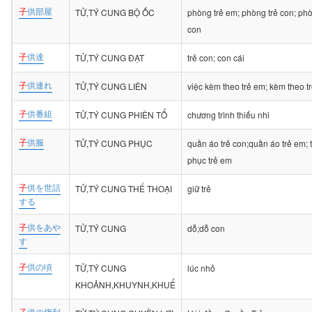
子
供部屋
TỬ,TÝ CUNG BỘ ỐC
phòng trẻ em; phòng trẻ con; ph
con
子
供達
TỬ,TÝ CUNG ĐẠT
trẻ con; con cái
子
供連れ
TỬ,TÝ CUNG LIÊN
việc kèm theo trẻ em; kèm theo t
子
供番組
TỬ,TÝ CUNG PHIÊN TỔ
chương trình thiếu nhi
子
供服
TỬ,TÝ CUNG PHỤC
quần áo trẻ con;quần áo trẻ em; 
phục trẻ em
子
供を世話
TỬ,TÝ CUNG THẾ THOẠI
giữ trẻ
する
子
供をあや
TỬ,TÝ CUNG
dỗ;dỗ con
す
子
供の頃
TỬ,TÝ CUNG
lúc nhỏ
KHOẢNH,KHUYNH,KHUỂ
子
供の権利