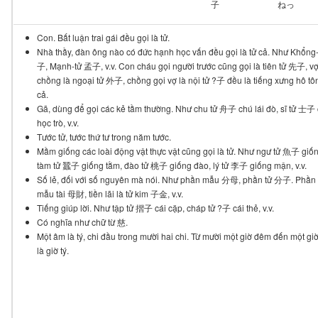
子
ねっ
Con. Bất luận trai gái đều gọi là tử.
Nhà thầy, đàn ông nào có đức hạnh học vấn đều gọi là tử cả. Như Khổng
子, Mạnh-tử 孟子, v.v. Con cháu gọi người trước cũng gọi là tiên tử 先子, vợ
chồng là ngoại tử 外子, chồng gọi vợ là nội tử ?子 đều là tiếng xưng hô tô
cả.
Gã, dùng để gọi các kẻ tầm thường. Như chu tử 舟子 chú lái đò, sĩ tử 士子
học trò, v.v.
Tước tử, tước thứ tư trong năm tước.
Mầm giống các loài động vật thực vật cũng gọi là tử. Như ngư tử 魚子 giốn
tàm tử 蠶子 giống tằm, đào tử 桃子 giống đào, lý tử 李子 giống mận, v.v.
Số lẻ, đối với số nguyên mà nói. Như phần mẫu 分母, phần tử 分子. Phần 
mẫu tài 母財, tiền lãi là tử kim 子金, v.v.
Tiếng giúp lời. Như tập tử 摺子 cái cặp, cháp tử ?子 cái thẻ, v.v.
Có nghĩa như chữ từ 慈.
Một âm là tý, chi đầu trong mười hai chi. Từ mười một giờ đêm đến một g
là giờ tý.