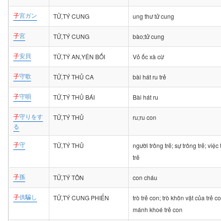
子
宮ガン
TỬ,TÝ CUNG
ung thư tử cung
子
宮
TỬ,TÝ CUNG
bào;tử cung
子
安貝
TỬ,TÝ AN,YÊN BỐI
Vỏ ốc xà cừ
子
守歌
TỬ,TÝ THỦ CA
bài hát ru trẻ
子
守唄
TỬ,TÝ THỦ BÁI
Bài hát ru
子
守りをす
TỬ,TÝ THỦ
ru;ru con
る
子
守
TỬ,TÝ THỦ
người trông trẻ; sự trông trẻ; việc
trẻ
子
孫
TỬ,TÝ TÔN
con cháu
子
供騙し
TỬ,TÝ CUNG PHIẾN
trò trẻ con; trò khôn vặt của trẻ c
mánh khoé trẻ con