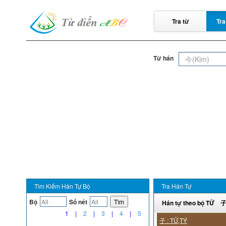
Tra từ
Tra
Từ hán
Tìm Kiếm Hán Tự Bộ
Tra Hán Tự
Bộ
Số nét
Tìm
Hán tự theo bộ TỬ 
1
|
2
|
3
|
4
|
5
子 : TỬ,TÝ