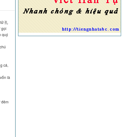
-tử 孔
 gọi
n quý
 chú
g cá,
vốn là
iờ đêm