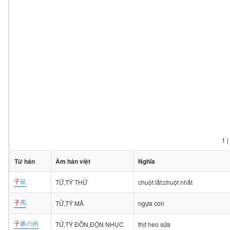
1
|
Từ hán
Âm hán việt
Nghĩa
子
鼠
TỬ,TÝ THỬ
chuột lắt;chuột nhắt
子
馬
TỬ,TÝ MÃ
ngựa con
子
豚の肉
TỬ,TÝ ĐỒN,ĐỘN NHỤC
thịt heo sữa