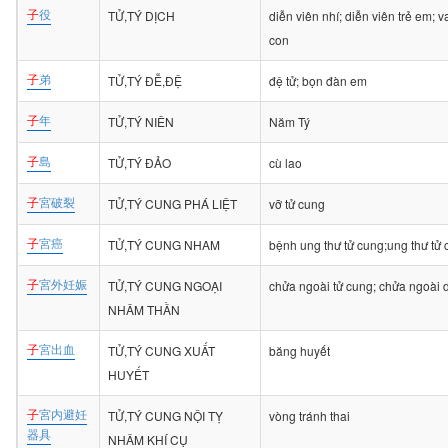
子
役
TỬ,TÝ DỊCH
diễn viên nhí; diễn viên trẻ em; va
con
子
弟
TỬ,TÝ ĐỄ,ĐỆ
đệ tử; bọn đàn em
子
年
TỬ,TÝ NIÊN
Năm Tý
子
島
TỬ,TÝ ĐẢO
cù lao
子
宮破裂
TỬ,TÝ CUNG PHÁ LIỆT
vỡ tử cung
子
宮癌
TỬ,TÝ CUNG NHAM
bệnh ung thư tử cung;ung thư tử
子
宮外妊娠
TỬ,TÝ CUNG NGOẠI
chửa ngoài tử cung; chửa ngoài 
NHÂM THẦN
子
宮出血
TỬ,TÝ CUNG XUẤT
băng huyết
HUYẾT
子
宮内避妊
TỬ,TÝ CUNG NỘI TỴ
vòng tránh thai
器具
NHÂM KHÍ CỤ