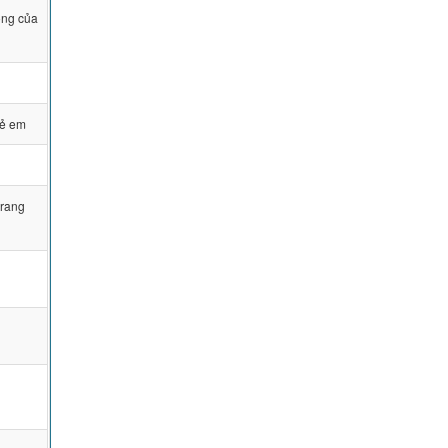
òng của
rẻ em
trang