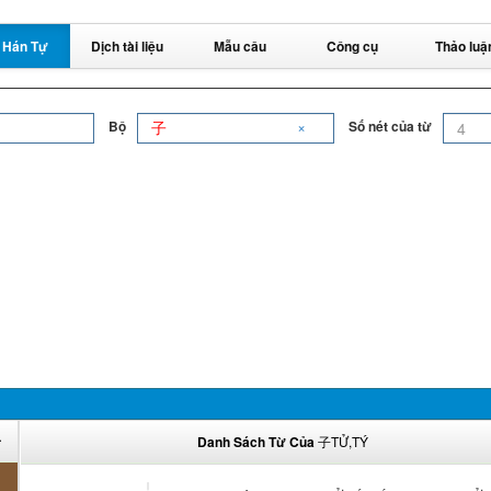
 Hán Tự
Dịch tài liệu
Mẫu câu
Công cụ
Thảo luậ
×
Bộ
Số nét của từ
子
Danh Sách Từ Của
子TỬ,TÝ