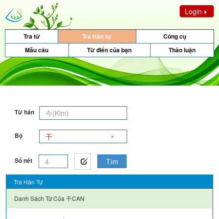
Login
Tra từ
Tra Hán tự
Công cụ
Mẫu câu
Từ điển của bạn
Thảo luận
Từ hán
×
Bộ
Số nét
Tìm
Tra Hán Tự
Danh Sách Từ Của
干CAN