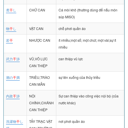
煮
干
し
CHỬ CAN
Cá mòi khô (thường dùng để nấu món
súp MISO)
物
干
し
VẬT CAN
chỗ phơi quần áo
若
干
NHƯỢC CAN
ít nhiều;một số; một chút; một vài;sự ít
nhiều
武力
干
渉
VŨ,VÕ LỰC
can thiệp vũ lực
CAN THIỆP
潮の
干
満
TRIỀU,TRÀO
sự lên xuống của thủy triều
CAN MẪN
内政
干
渉
NỘI
Sự can thiệp vào công việc nội bộ (của
CHÍNH,CHÁNH
nước khác)
CAN THIỆP
洗濯物
干
し
TẨY TRẠC VẬT
nơi phơi quần áo