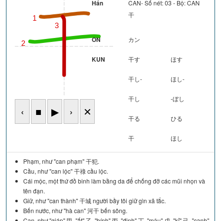
Hán
CAN- Số nét: 03 - Bộ: CAN
干
1
3
ON
カン
2
KUN
干す
ほす
干し-
ほし-
干し
-ぼし
‹
■
▶
›
✕
干る
ひる
干
ほし
Phạm, như "can phạm" 干犯.
Cầu, như "can lộc" 干祿 cầu lộc.
Cái mộc, một thứ đồ binh làm bằng da để chống đỡ các mũi nhọn và
tên đạn.
Giữ, như "can thành" 干城 người bầy tôi giữ gìn xã tắc.
Bến nước, như "hà can" 河干 bến sông.
Can, như "giáp" 甲, "ất" 乙, "bính" 丙, "đinh" 丁, "mậu" 戊, "kỉ" 己, "canh"