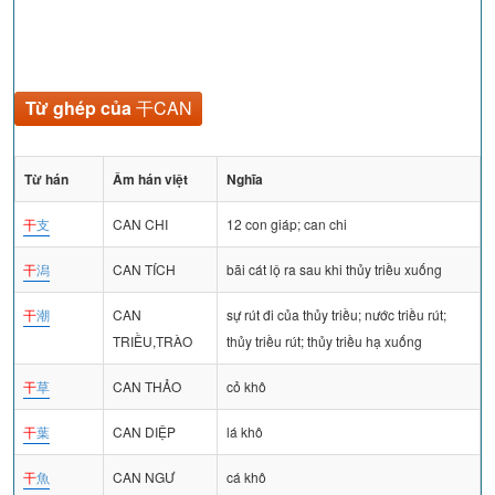
Từ ghép của
干CAN
Từ hán
Âm hán việt
Nghĩa
干
支
CAN CHI
12 con giáp; can chi
干
潟
CAN TÍCH
bãi cát lộ ra sau khi thủy triều xuống
干
潮
CAN
sự rút đi của thủy triều; nước triều rút;
TRIỀU,TRÀO
thủy triều rút; thủy triều hạ xuống
干
草
CAN THẢO
cỏ khô
干
葉
CAN DIỆP
lá khô
干
魚
CAN NGƯ
cá khô