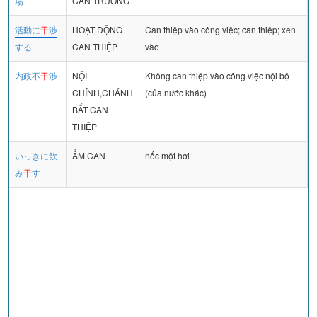
場
CAN TRƯỜNG
活動に
干
渉
HOẠT ĐỘNG
Can thiệp vào công việc; can thiệp; xen
する
CAN THIỆP
vào
内政不
干
渉
NỘI
Không can thiệp vào công việc nội bộ
CHÍNH,CHÁNH
(của nước khác)
BẤT CAN
THIỆP
いっきに飲
ẨM CAN
nốc một hơi
み
干
す