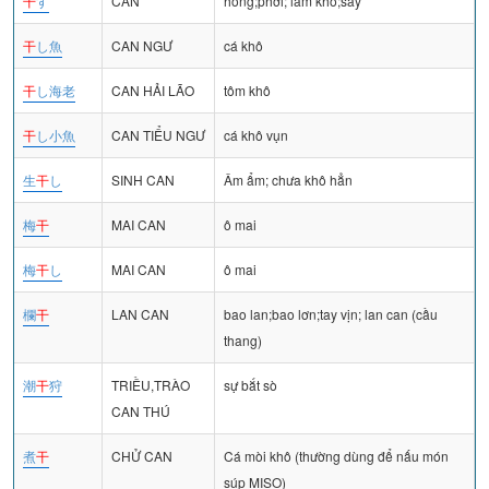
干
す
CAN
hong;phơi; làm khô;sấy
干
し魚
CAN NGƯ
cá khô
干
し海老
CAN HẢI LÃO
tôm khô
干
し小魚
CAN TIỂU NGƯ
cá khô vụn
生
干
し
SINH CAN
Âm ẩm; chưa khô hẳn
梅
干
MAI CAN
ô mai
梅
干
し
MAI CAN
ô mai
欄
干
LAN CAN
bao lan;bao lơn;tay vịn; lan can (cầu
thang)
潮
干
狩
TRIỀU,TRÀO
sự bắt sò
CAN THÚ
煮
干
CHỬ CAN
Cá mòi khô (thường dùng để nấu món
súp MISO)