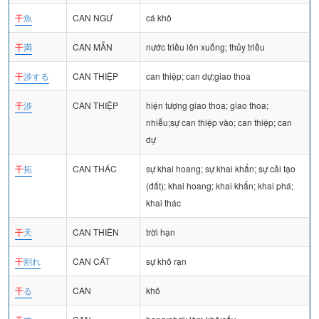
干
魚
CAN NGƯ
cá khô
干
満
CAN MẪN
nước triều lên xuống; thủy triều
干
渉する
CAN THIỆP
can thiệp; can dự;giao thoa
干
渉
CAN THIỆP
hiện tượng giao thoa; giao thoa;
nhiễu;sự can thiệp vào; can thiệp; can
dự
干
拓
CAN THÁC
sự khai hoang; sự khai khẩn; sự cải tạo
(đất); khai hoang; khai khẩn; khai phá;
khai thác
干
天
CAN THIÊN
trời hạn
干
割れ
CAN CÁT
sự khô rạn
干
る
CAN
khô