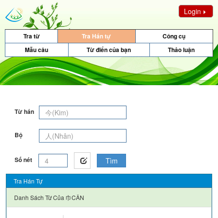
Login
Tra từ
Tra Hán tự
Công cụ
Mẫu câu
Từ điển của bạn
Thảo luận
Từ hán
Bộ
Số nét
Tìm
Tra Hán Tự
Danh Sách Từ Của
巾CÂN