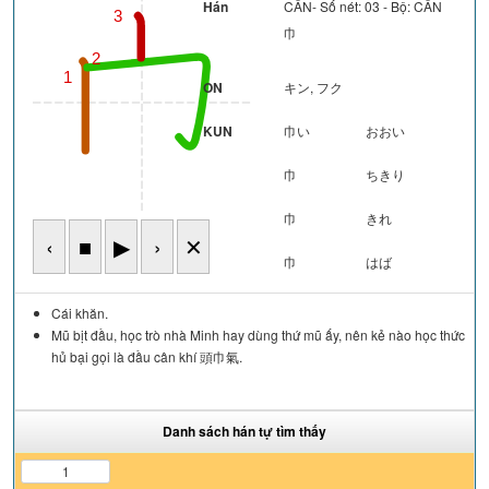
Hán
CÂN- Số nét: 03 - Bộ: CÂN
3
巾
2
1
ON
キン, フク
KUN
巾い
おおい
巾
ちきり
巾
きれ
‹
■
▶
›
✕
巾
はば
Cái khăn.
Mũ bịt đầu, học trò nhà Minh hay dùng thứ mũ ấy, nên kẻ nào học thức
hủ bại gọi là đầu cân khí 頭巾氣.
Danh sách hán tự tìm thấy
1