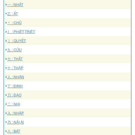
一 : NHẤT
乙 : ẤT
丶 : CHỦ
丿 : PHIỆT,TRIỆT
亅 : QUYẾT
九 : CỬU
七 : THẤT
十 : THẬP
人 : NHÂN
丁 : ĐINH
刀 : ĐAO
二 : NHỊ
入 : NHẬP
乃 : NÃI,ÁI
八 : BÁT