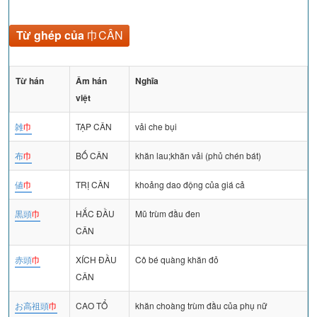
Từ ghép của
巾CÂN
Từ hán
Âm hán
Nghĩa
việt
雑
巾
TẠP CÂN
vải che bụi
布
巾
BỐ CÂN
khăn lau;khăn vải (phủ chén bát)
値
巾
TRỊ CÂN
khoảng dao động của giá cả
黒頭
巾
HẮC ĐẦU
Mũ trùm đầu đen
CÂN
赤頭
巾
XÍCH ĐẦU
Cô bé quàng khăn đỏ
CÂN
お高祖頭
巾
CAO TỔ
khăn choàng trùm đầu của phụ nữ