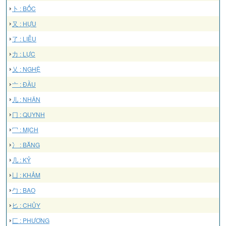
卜 : BỐC
又 : HỰU
了 : LIỄU
力 : LỰC
乂 : NGHỆ
亠 : ĐẦU
儿 : NHÂN
冂 : QUYNH
冖 : MỊCH
冫 : BĂNG
几 : KỶ
凵 : KHẢM
勹 : BAO
匕 : CHỦY
匚 : PHƯƠNG