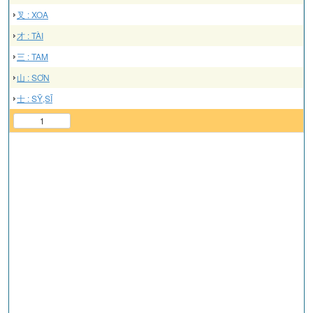
叉 : XOA
才 : TÀI
三 : TAM
山 : SƠN
士 : SỸ,SĨ
1