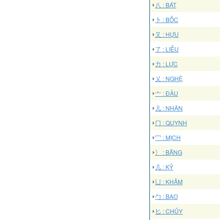
八 : BÁT
卜 : BỐC
又 : HỰU
了 : LIỄU
力 : LỰC
乂 : NGHỆ
亠 : ĐẦU
儿 : NHÂN
冂 : QUYNH
冖 : MỊCH
冫 : BĂNG
几 : KỶ
凵 : KHẢM
勹 : BAO
匕 : CHỦY