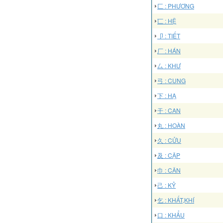
匚 : PHƯƠNG
匸 : HỆ
卩 : TIẾT
厂 : HÁN
厶 : KHƯ
弓 : CUNG
下 : HẠ
干 : CAN
丸 : HOÀN
久 : CỬU
及 : CẬP
巾 : CÂN
己 : KỶ
乞 : KHẤT,KHÍ
口 : KHẨU