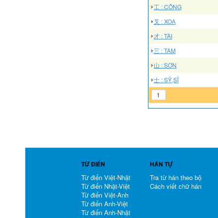
工 : CÔNG
叉 : XOA
才 : TÀI
三 : TAM
山 : SƠN
士 : SỸ,SĨ
1
TỪ ĐIỂN
HÁN TỰ
Từ điển Việt-Nhật
Tra từ hán theo bộ
Từ điển Nhật-Việt
Cách viết chữ hán
Từ điển Việt-Anh
Từ điển Anh-Việt
Từ điển Anh-Nhật