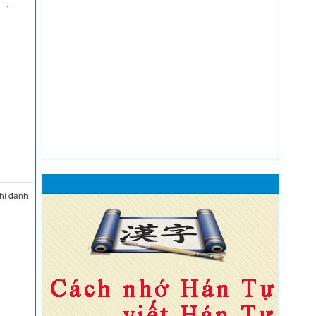
HỦ 、
thì đánh