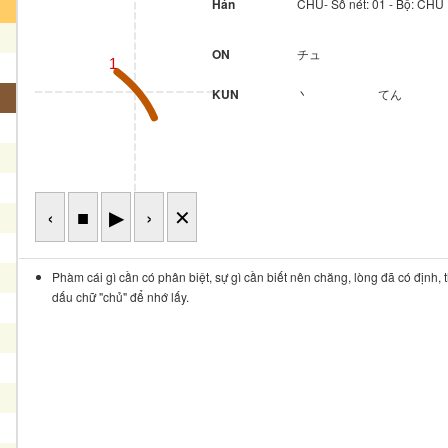
Hán
CHỦ- Số nét: 01 - Bộ: C
ON
チュ
1
KUN
丶
てん
‹
■
▶
›
✕
Phàm cái gì cần có phân biệt, sự gì cần biết nên chăng, lòng đã có định, 
dấu chữ "chủ" để nhớ lấy.