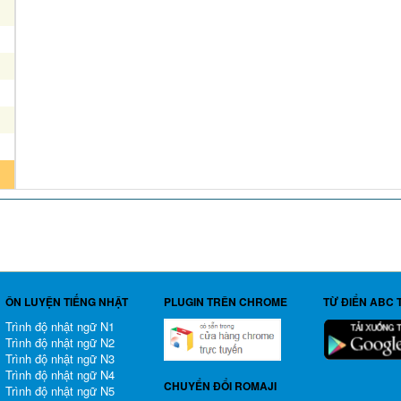
ÔN LUYỆN TIẾNG NHẬT
PLUGIN TRÊN CHROME
TỪ ĐIỂN ABC 
Trình độ nhật ngữ N1
Trình độ nhật ngữ N2
Trình độ nhật ngữ N3
Trình độ nhật ngữ N4
CHUYỂN ĐỔI ROMAJI
Trình độ nhật ngữ N5