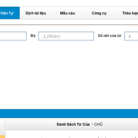
 Hán Tự
Dịch tài liệu
Mẫu câu
Công cụ
Thảo luậ
Bộ
Số nét của từ
Danh Sách Từ Của
丶CHỦ