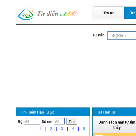
Tra từ
Tra
Từ hán
Tìm Kiếm Hán Tự Bộ
Tra Hán Tự
Bộ
Số nét
Tìm
Danh sách hán tự tìm
thấy
1
|
2
|
3
|
4
|
5