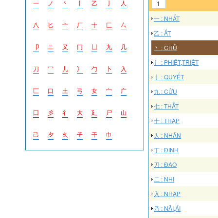
一
ノ
丶
丨
乙
亅
人
1
一 : NHẤT
八
匕
亠
厂
十
匚
厶
乙 : ẤT
卩
ニ
又
冂
凵
九
几
丶 : CHỦ
丿 : PHIỆT,TRIỆT
刀
冖
儿
冫
勹
卜
入
亅 : QUYẾT
匸
口
土
弓
女
宀
广
九 : CỬU
七 : THẤT
囗
彡
彳
大
廴
尸
山
十 : THẬP
己
夕
夂
子
干
巾
人 : NHÂN
丁 : ĐINH
刀 : ĐAO
二 : NHỊ
入 : NHẬP
乃 : NÃI,ÁI