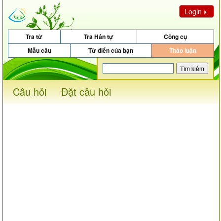
Login
Tra từ
Tra Hán tự
Công cụ
Mẫu câu
Từ điển của bạn
Thảo luận
Câu hỏi
Đặt câu hỏi