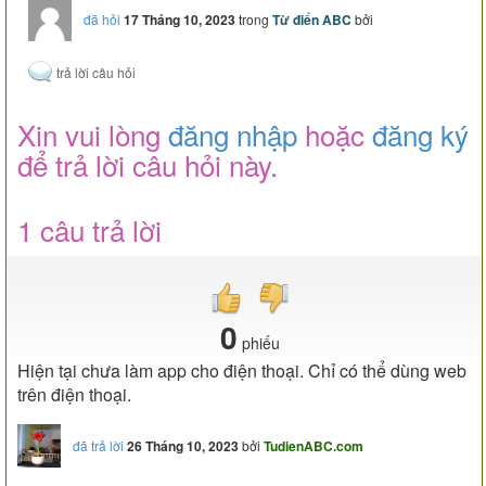
đã hỏi
17 Tháng 10, 2023
trong
Từ điển ABC
bởi
Xin vui lòng
đăng nhập
hoặc
đăng ký
để trả lời câu hỏi này.
1 câu trả lời
0
phiếu
Hiện tại chưa làm app cho điện thoại. Chỉ có thể dùng web
trên điện thoại.
đã trả lời
26 Tháng 10, 2023
bởi
TudienABC.com