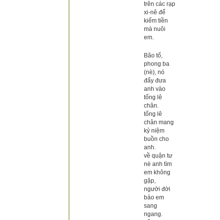
trên các rạp
xi-nê để
kiếm tiền
mà nuôi
em.
Bão tố,
phong ba
(nè), nó
đẩy đưa
anh vào
tống lê
chân.
tống lê
chân mang
kỷ niệm
buồn cho
anh.
về quận tư
nè anh tìm
em không
gặp,
người đời
bảo em
sang
ngang.