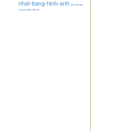
nhat-bang-hinh-anh
van-hoa-ung-
xu-cua-nguoi-nhat
từ