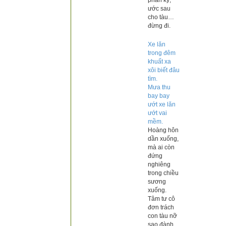
phân kỳ,
ước sau
cho tàu…
đừng đi.
Xe lăn
trong đêm
khuất xa
xôi biết đâu
tìm.
Mưa thu
bay bay
ướt xe lăn
ướt vai
mềm.
Hoàng hôn
dần xuống,
mà ai còn
đứng
nghiêng
trong chiều
sương
xuống.
Tâm tư cô
đơn trách
con tàu nỡ
sao đành.