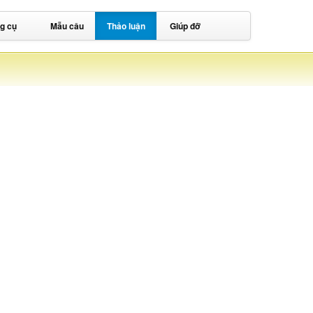
g cụ
Mẫu câu
Thảo luận
Giúp đỡ