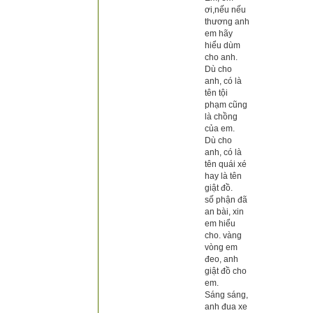
ơi,nếu nếu
thương anh
em hãy
hiểu dùm
cho anh.
Dù cho
anh, có là
tên tội
phạm cũng
là chồng
của em.
Dù cho
anh, có là
tên quái xé
hay là tên
giật đồ.
số phận đã
an bài, xin
em hiểu
cho. vàng
vòng em
đeo, anh
giật đồ cho
em.
Sáng sáng,
anh đua xe