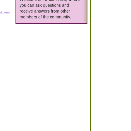
you can ask questions and
receive answers from other
ợt xem
members of the community.