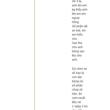
Về 3 ta,
anh tìm em
kg thấy anh
tìm em em
ngoại
hồng.
Số phận đã
an bài, xin
em hiểu
cho..
Vạn thọ
cho anh
bông vạn
thọ cho
anh
.
Dù chim se
sẽ hay là
con đại
bàng nè,
số phận
cũng vô
hàn. ăn
cơm muối
tiêu nè
1 ngày 2 bo