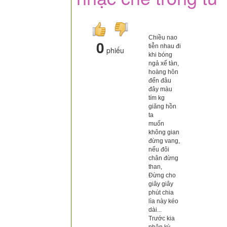
Chiều nao
0
tiễn nhau đi
phiếu
khi bóng
ngả xế tàn,
hoàng hôn
đến đâu
đây màu
tím kg
giăng hồn
ta
muốn
không gian
đừng vang,
nếu đôi
chân đừng
than,
Đừng cho
giây giây
phút chia
lìa này kéo
dài...
Trước kia