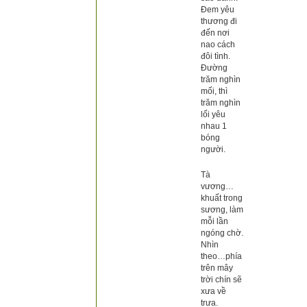
Đem yêu
thương đi
đến nơi
nao cách
đôi tình.
Đường
trăm nghìn
mối, thì
trăm nghìn
lối yêu
nhau 1
bóng
người.
Tà
vương…
khuất trong
sương, làm
mỗi lần
ngóng chờ.
Nhìn
theo…phía
trên mây
trời chín sẽ
xưa về
trưa.