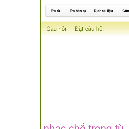
Tra từ
Tra hán tự
Dịch tài liệu
Côn
Câu hỏi
Đặt câu hỏi
nhạc chế trong tù