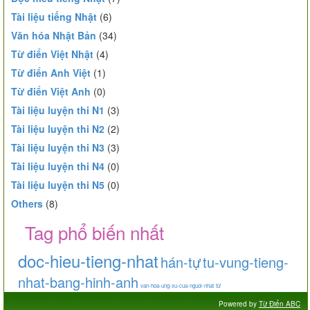
Tài liệu tiếng Nhật
(6)
Văn hóa Nhật Bản
(34)
Từ điển Việt Nhật
(4)
Từ điển Anh Việt
(1)
Từ điển Việt Anh
(0)
Tài liệu luyện thi N1
(3)
Tài liệu luyện thi N2
(2)
Tài liệu luyện thi N3
(3)
Tài liệu luyện thi N4
(0)
Tài liệu luyện thi N5
(0)
Others
(8)
Tag phổ biến nhất
doc-hieu-tieng-nhat
hán-tự
tu-vung-tieng-
nhat-bang-hinh-anh
van-hoa-ung-xu-cua-nguoi-nhat
từ
Powered by
Từ Điển ABC