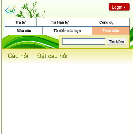
Login
Tra từ
Tra Hán tự
Công cụ
Mẫu câu
Từ điển của bạn
Thảo luận
Câu hỏi
Đặt câu hỏi