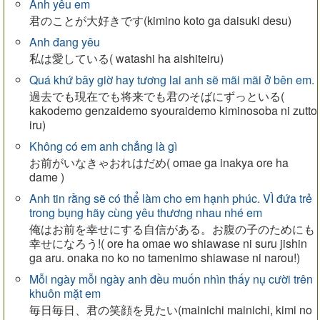
Anh yêu em
君のことが大好きです(kimino koto ga daisuki desu)
Anh đang yêu
私は愛している( watashi ha aishiteiru)
Quá khứ bây giờ hay tương lai anh sẽ mãi mãi ở bên em.
過去でも現在でも将来でも君のそばにずっといる(
kakodemo genzaidemo syouraidemo kiminosoba ni zutto
iru)
Không có em anh chẳng là gì
お前がいなきゃおれはだめ( omae ga inakya ore ha
dame )
Anh tin rằng sẽ có thể làm cho em hạnh phúc. VÌ đứa trẻ
trong bụng hãy cùng yêu thương nhau nhé em
俺はお前を幸せにする自信がある。お腹の子のためにも
幸せになろう!( ore ha omae wo shiawase ni suru jishin
ga aru. onaka no ko no tamenimo shiawase ni narou!)
Mỗi ngày mỗi ngày anh đều muốn nhìn thấy nụ cười trên
khuôn mặt em
毎日毎日、君の笑顔を見たい(mainichi mainichi, kimi no