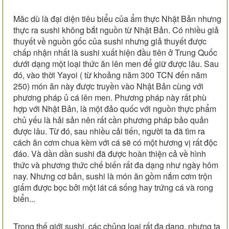
Măc dù là đại diện tiêu biểu của ẩm thực Nhật Bản nhưng
thực ra sushi không bắt nguồn từ Nhật Bản. Có nhiều giả
thuyết về nguồn gốc của sushi nhưng giả thuyết được
chấp nhận nhất là sushi xuất hiện đầu tiên ở Trung Quốc
dưới dạng một loại thức ăn lên men để giữ được lâu. Sau
đó, vào thời Yayoi ( từ khoảng năm 300 TCN đến năm
250) món ăn này được truyền vào Nhật Bản cùng với
phương pháp ủ cá lên men. Phương pháp này rất phù
hợp với Nhật Bản, là một đảo quốc với nguồn thực phẩm
chủ yếu là hải sản nên rất cần phương pháp bảo quản
được lâu. Từ đó, sau nhiều cải tiến, người ta đã tìm ra
cách ăn cơm chua kèm với cá sẽ có một hương vị rất độc
đáo. Và dần dần sushi đã được hoàn thiện cả về hình
thức và phương thức chế biến rất đa dạng như ngày hôm
nay. Nhưng cơ bản, sushi là món ăn gồm nắm cơm trộn
giấm được bọc bởi một lát cá sống hay trứng cá và rong
biển...
Trong thế giới sushi, các chủng loại rất đa dạng, nhưng ta