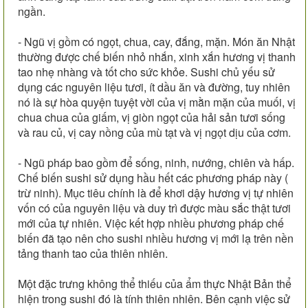
ngần.
- Ngũ vị gồm có ngọt, chua, cay, đắng, mặn. Món ăn Nhật
thường được chế biến nhỏ nhắn, xinh xắn hương vị thanh
tao nhẹ nhàng và tốt cho sức khỏe. Sushi chủ yếu sử
dụng các nguyên liệu tươi, ít dầu ăn và đường, tuy nhiên
nó là sự hòa quyện tuyệt vời của vị mằn mặn của muối, vị
chua chua của giấm, vị giòn ngọt của hải sản tươi sống
và rau củ, vị cay nồng của mù tạt và vị ngọt dịu của cơm.
- Ngũ pháp bao gồm để sống, ninh, nướng, chiên và hấp.
Chế biến sushi sử dụng hầu hết các phương pháp này (
trừ ninh). Mục tiêu chính là để khơi dậy hương vị tự nhiên
vốn có của nguyên liệu và duy trì được màu sắc thật tươi
mới của tự nhiên. Việc kết hợp nhiều phương pháp chế
biến đã tạo nên cho sushi nhiều hương vị mới lạ trên nền
tảng thanh tao của thiên nhiên.
Một đặc trưng không thể thiếu của ẩm thực Nhật Bản thể
hiện trong sushi đó là tính thiên nhiên. Bên cạnh việc sử