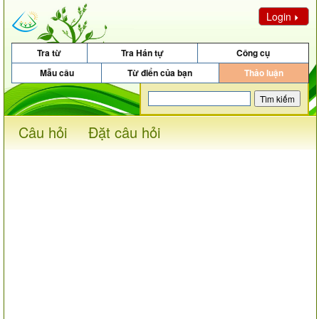
Login
Tra từ
Tra Hán tự
Công cụ
Mẫu câu
Từ điển của bạn
Thảo luận
Câu hỏi
Đặt câu hỏi