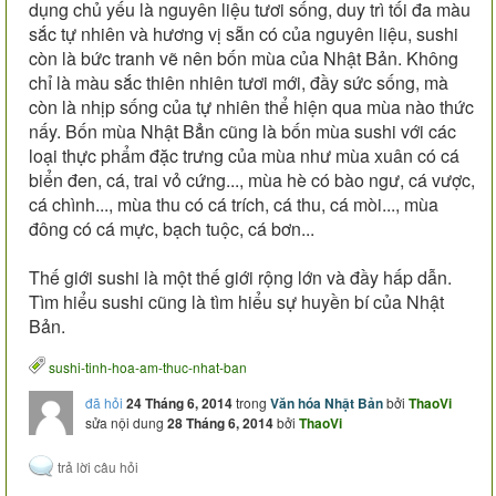
dụng chủ yếu là nguyên liệu tươi sống, duy trì tối đa màu
sắc tự nhiên và hương vị sẵn có của nguyên liệu, sushi
còn là bức tranh vẽ nên bốn mùa của Nhật Bản. Không
chỉ là màu sắc thiên nhiên tươi mới, đầy sức sống, mà
còn là nhịp sống của tự nhiên thể hiện qua mùa nào thức
nấy. Bốn mùa Nhật Bẳn cũng là bốn mùa sushi với các
loại thực phẩm đặc trưng của mùa như mùa xuân có cá
biển đen, cá, trai vỏ cứng..., mùa hè có bào ngư, cá vược,
cá chình..., mùa thu có cá trích, cá thu, cá mòi..., mùa
đông có cá mực, bạch tuộc, cá bơn...
Thế giới sushi là một thế giới rộng lớn và đầy hấp dẫn.
Tìm hiểu sushi cũng là tìm hiểu sự huyền bí của Nhật
Bản.
sushi-tinh-hoa-am-thuc-nhat-ban
đã hỏi
24 Tháng 6, 2014
trong
Văn hóa Nhật Bản
bởi
ThaoVi
sửa nội dung
28 Tháng 6, 2014
bởi
ThaoVi