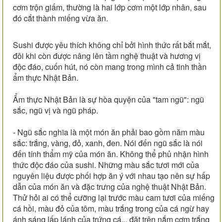
cơm trộn giấm, thường là hai lớp cơm một lớp nhân, sau
đó cắt thành miếng vừa ăn.
Sushi được yêu thích không chỉ bởi hình thức rất bắt mắt,
đôi khi còn được nâng lên tầm nghệ thuật và hương vị
độc đáo, cuốn hút, nó còn mang trong mình cả tinh thần
ẩm thực Nhật Bản.
Ẩm thực Nhật Bản là sự hòa quyện của "tam ngũ": ngũ
sắc, ngũ vị và ngũ pháp.
- Ngũ sắc nghĩa là một món ăn phải bao gồm năm màu
sắc: trắng, vàng, đỏ, xanh, đen. Nói đến ngũ sắc là nói
đến tính thẩm mỹ của món ăn. Không thể phủ nhận hình
thức độc đáo của sushi. Những màu sắc tươi mới của
nguyên liệu được phối hợp ăn ý với nhau tạo nên sự hấp
dẫn của món ăn và đặc trưng của nghệ thuật Nhật Bản.
Thử hỏi ai có thể cưỡng lại trước màu cam tươi của miếng
cá hồi, màu đỏ của tôm, màu trắng trong của cá ngừ hay
ánh sáng lấp lánh của trứng cá... đặt trên nắm cơm trắng