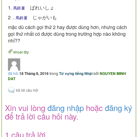
1.
ばれいしょ
馬鈴薯
2．
じゃがいも
馬鈴薯
mặc dù cách gọi thứ 2 hay được dùng hơn, nhưng cách
gọi thứ nhất có được dùng trong trường hợp nào không
nhỉ??
khoai-tây
đã hỏi
18 Tháng 8, 2016
trong
Từ vựng tiếng Nhật
bởi
NGUYEN MINH
DAT
Xin vui lòng
đăng nhập
hoặc
đăng ký
để trả lời câu hỏi này.
1 câu trả lời