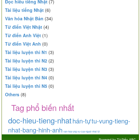
Đọc hiểu tiếng Nhật
(7)
Tài liệu tiếng Nhật
(6)
Văn hóa Nhật Bản
(34)
Từ điển Việt Nhật
(4)
Từ điển Anh Việt
(1)
Từ điển Việt Anh
(0)
Tài liệu luyện thi N1
(3)
Tài liệu luyện thi N2
(2)
Tài liệu luyện thi N3
(3)
Tài liệu luyện thi N4
(0)
Tài liệu luyện thi N5
(0)
Others
(8)
Tag phổ biến nhất
doc-hieu-tieng-nhat
hán-tự
tu-vung-tieng-
nhat-bang-hinh-anh
van-hoa-ung-xu-cua-nguoi-nhat
từ
Powered by
Từ Điển ABC