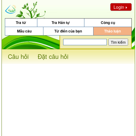
Login
Tra từ
Tra Hán tự
Công cụ
Mẫu câu
Từ điển của bạn
Thảo luận
Câu hỏi
Đặt câu hỏi