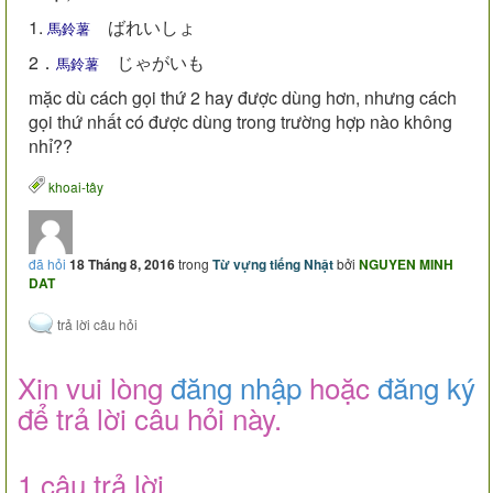
1.
ばれいしょ
馬鈴薯
2．
じゃがいも
馬鈴薯
mặc dù cách gọi thứ 2 hay được dùng hơn, nhưng cách
gọi thứ nhất có được dùng trong trường hợp nào không
nhỉ??
khoai-tây
đã hỏi
18 Tháng 8, 2016
trong
Từ vựng tiếng Nhật
bởi
NGUYEN MINH
DAT
Xin vui lòng
đăng nhập
hoặc
đăng ký
để trả lời câu hỏi này.
1 câu trả lời