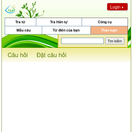
Login
Tra từ
Tra Hán tự
Công cụ
Mẫu câu
Từ điển của bạn
Thảo luận
Câu hỏi
Đặt câu hỏi