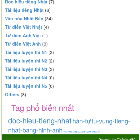
Đọc hiểu tiếng Nhật
(7)
Tài liệu tiếng Nhật
(6)
Văn hóa Nhật Bản
(34)
Từ điển Việt Nhật
(4)
Từ điển Anh Việt
(1)
Từ điển Việt Anh
(0)
Tài liệu luyện thi N1
(3)
Tài liệu luyện thi N2
(2)
Tài liệu luyện thi N3
(3)
Tài liệu luyện thi N4
(0)
Tài liệu luyện thi N5
(0)
Others
(8)
Tag phổ biến nhất
doc-hieu-tieng-nhat
hán-tự
tu-vung-tieng-
nhat-bang-hinh-anh
van-hoa-ung-xu-cua-nguoi-nhat
từ
Powered by
Từ Điển ABC