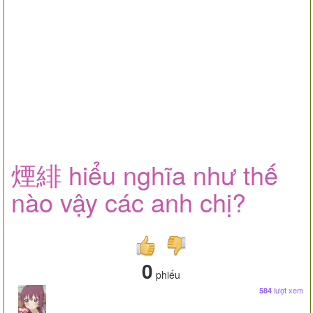
煙緋 hiểu nghĩa như thế
nào vậy các anh chị?
0
phiếu
lượt xem
584