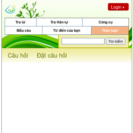
Login
Tra từ
Tra Hán tự
Công cụ
Mẫu câu
Từ điển của bạn
Thảo luận
Câu hỏi
Đặt câu hỏi