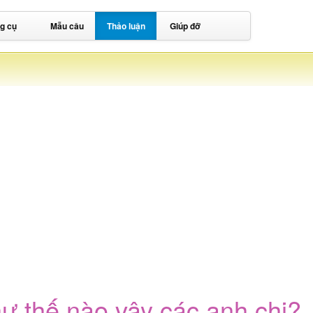
g cụ
Mẫu câu
Thảo luận
Giúp đỡ
 thế nào vậy các anh chị?