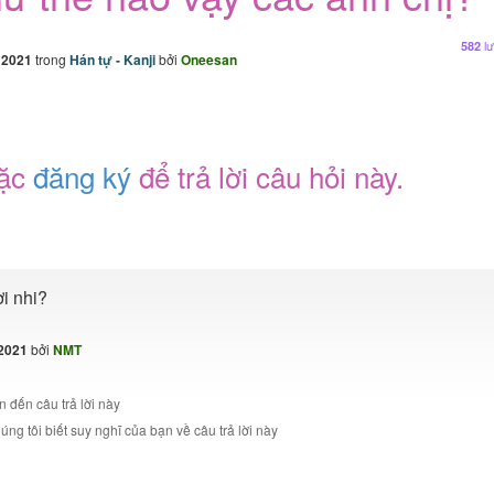
lư
582
 2021
trong
Hán tự - Kanji
bởi
Oneesan
ặc
đăng ký
để trả lời câu hỏi này.
ời nhi?
 2021
bởi
NMT