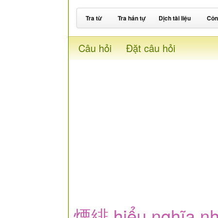
Tra từ
Tra hán tự
Dịch tài liệu
Côn
Câu hỏi
Đặt câu hỏi
煙緋 hiểu nghĩa như