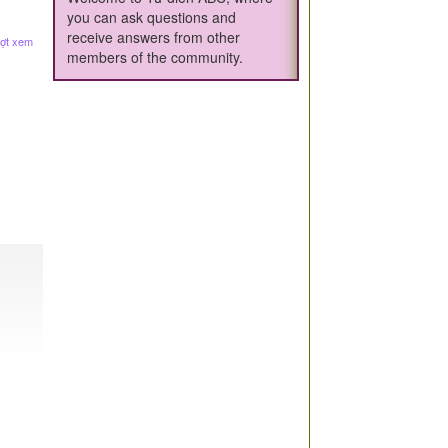
you can ask questions and
receive answers from other
ợt xem
members of the community.