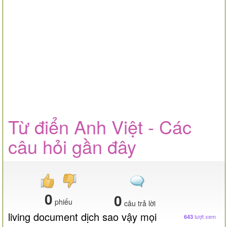
Từ điển Anh Việt - Các
câu hỏi gần đây
0
0
phiếu
câu trả lời
living document dịch sao vậy mọi
lượt xem
643