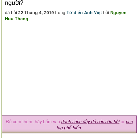
người?
đã hỏi
22 Tháng 4, 2019
trong
Từ điển Anh Việt
bởi
Nguyen
Huu Thang
Để xem thêm, hãy bấm vào
danh sách đầy đủ các câu hỏi
or
các
tag phổ biến
.