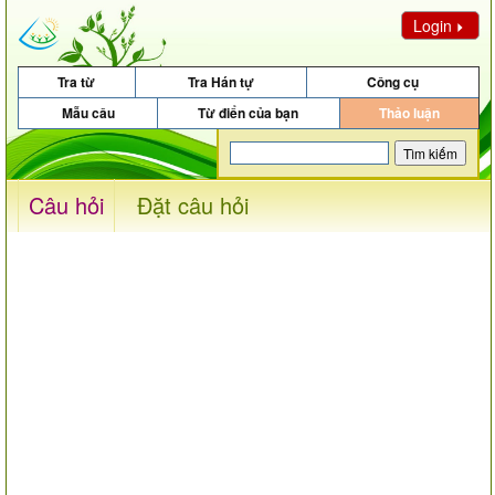
Login
Tra từ
Tra Hán tự
Công cụ
Mẫu câu
Từ điển của bạn
Thảo luận
Câu hỏi
Đặt câu hỏi