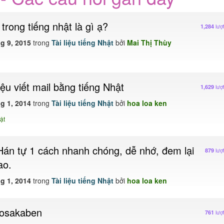
trong tiếng nhật là gì ạ?
lượ
1,284
g 9, 2015
trong
Tài liệu tiếng Nhật
bởi
Mai Thị Thùy
liệu viết mail bằng tiếng Nhật
lượ
1,629
g 1, 2014
trong
Tài liệu tiếng Nhật
bởi
hoa loa ken
ật
án tự 1 cách nhanh chóng, dễ nhớ, đem lại
lượ
879
ao.
g 1, 2014
trong
Tài liệu tiếng Nhật
bởi
hoa loa ken
ề osakaben
lượ
761