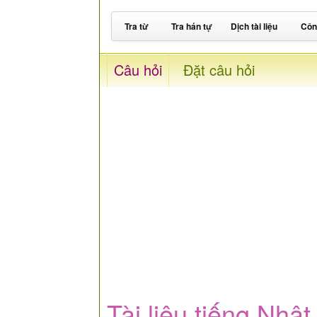
Tra từ
Tra hán tự
Dịch tài liệu
Côn
Câu hỏi
Đặt câu hỏi
Tài liệu tiếng Nhậ