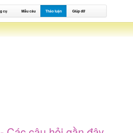
g cụ
Mẫu câu
Thảo luận
Giúp đỡ
t - Các câu hỏi gần đây