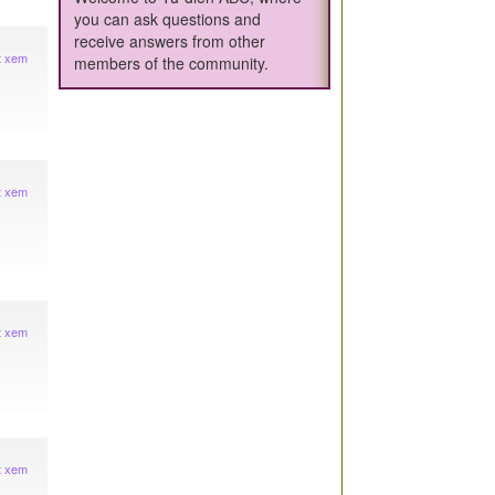
you can ask questions and
receive answers from other
t xem
members of the community.
t xem
t xem
t xem