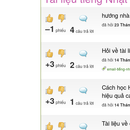
hướng nhà 
đã hỏi
23 Thán
–1
4
phiếu
câu trả lời
Hỏi về tài 
đã hỏi
14 Thán
+3
2
phiếu
câu trả lời
email-tiếng-nh
Cách học H
hiệu quả c
+3
1
phiếu
câu trả lời
đã hỏi
14 Thán
Tài liệu v