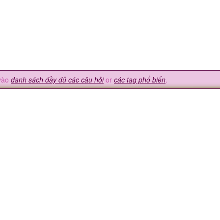
vào
danh sách đầy đủ các câu hỏi
or
các tag phổ biến
.