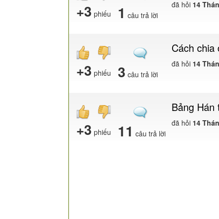
đã hỏi
14 Thán
+3
1
phiếu
câu trả lời
Cách chia 
đã hỏi
14 Thán
+3
3
phiếu
câu trả lời
Bảng Hán 
đã hỏi
14 Thán
+3
11
phiếu
câu trả lời