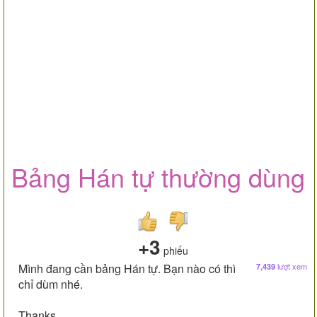
Bảng Hán tự thường dùng
+3
phiếu
Mình đang cần bảng Hán tự. Bạn nào có thì
lượt xem
7,439
chỉ dùm nhé.
Thanks.