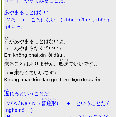
４日目 やってみることだ。
あやまることはない
Ｖる ＋ ことはない
( không cần ~ , không
phải ~ )
きみ
君
があやまることはないよ。
（＝あやまらなくていい）
Em không phải xin lỗi đâu .
く
ゆうそう
来
ることはありません。
郵送
でいいですよ。
こ
（＝
来
なくていいです）
Không phải đến đâu gửi bưu điện được rồi.
おく
遅
れるということだ
ふつうけい
Ｖ
/ A / Na /
Ｎ（
普通形
） ＋ ということだ
(
nghe nói ~ )
Ｎ ＋ ということだ