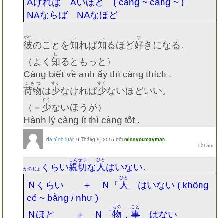
A
ければ
A
いほど
( càng ~ càng ~ )
NA
ならば
NA
なほど
かれ
し
し
す
彼
のことを
知
れば
知
るほど
好
きになる。
し
（よく
知
るともっと）
Càng biết về anh ấy thì càng thích .
にもつ
すく
すく
荷物
は
少
なければ
少
ないほどいい。
すく
（＝
少
ないほうが）
Hành lý càng ít thì càng tốt .
đã bình luận
9 Tháng 9, 2015
bởi
missyoumayman
しんせつ
ひと
くらい
親切
な
人
はいない。
かのじょ
ひと
Ｎくらい ＋ Ｎ「
人
」はいない
( không
có ~ bằng / như )
もの
こと
Ｎほど ＋ Ｎ「
物
．
事
」はない