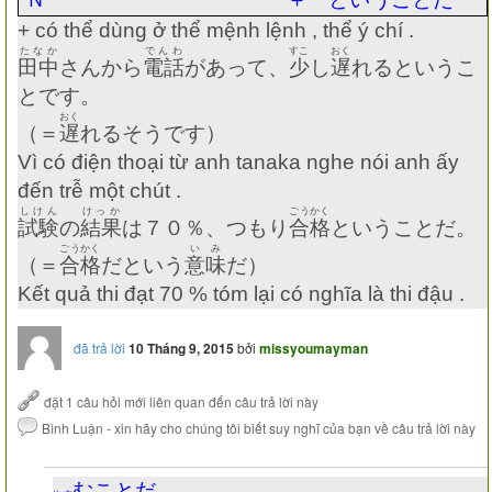
+ có thể dùng ở thể mệnh lệnh , thể ý chí .
たなか
でんわ
すこ
おく
田中
さんから
電話
があって、
少
し
遅
れるというこ
とです。
おく
（＝
遅
れるそうです）
Vì có điện thoại từ anh tanaka nghe nói anh ấy
đến trễ một chút .
しけん
けっか
ごうかく
試験
の
結果
は７０％、つもり
合格
ということだ。
ごうかく
いみ
（＝
合格
だという
意味
だ）
Kết quả thi đạt 70 % tóm lại có nghĩa là thi đậu .
đã trả lời
10 Tháng 9, 2015
bởi
missyoumayman
むことだ