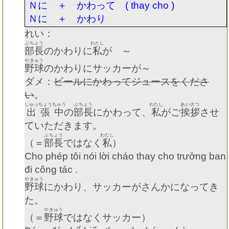
Ｎに ＋ かわって
( thay cho )
Ｎに ＋ かわり
れい：
ぶちょう
わたし
部長
のかわりに
私
が ～
やきゅう
野球
のかわりにサッカーが～
ダメ：
ビールにかわってジュースをくださ
い
。
しゅっちょうちゅう
ぶちょう
わたし
あいさつ
出張中
の
部長
にかわって、
私
がご
挨拶
させ
ていただきます。
ぶちょう
わたし
（＝
部長
ではなく
私
）
Cho phép tôi nói lời cháo thay cho trưởng ban
đi công tác .
やきゅう
野球
にかわり、サッカーがさんかになってき
た。
やきゅう
（＝
野球
ではなくサッカー）