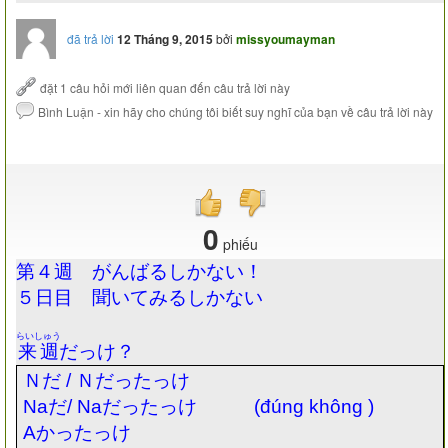
đã trả lời
12 Tháng 9, 2015
bởi
missyoumayman
0
phiếu
第４週 がんばるしかない！
５日目 聞いてみるしかない
らいしゅう
来週
だっけ？
Ｎだ
/
Ｎだったっけ
Na
だ
/ Na
だったっけ
(đúng không )
A
かったっけ