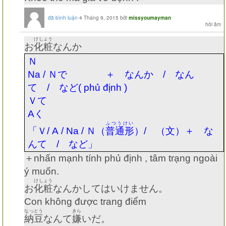
đã bình luận
4 Tháng 9, 2015
bởi
missyoumayman
けしょう
お
化粧
なんか
Ｎ
Na /
Ｎで ＋ なんか
/
なん
て
/
など
( phủ định )
Ｖて
A
く
ふつうけい
「Ｖ
/ A / Na /
Ｎ（
普通形
）
/
（文）＋ な
んて
/
など」
＋
nhấn mạnh tính phủ định , tâm trạng ngoài
ý muốn.
けしょう
お
化粧
なんかしてはいけません。
Con không được trang điểm
なっとう
きら
納豆
なんて
嫌
いだ。