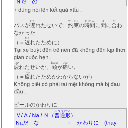
Ｎ
だ
の
+ dùng nói lên kết quả xấu .
おく
やくそく
じかん
ま
あ
バスが
遅
れたせいで、
約束
の
時間
に
間
に
合
わ
なかった。
おく
（＝
遅
れたために）
Tại xe buýt đến trẽ nên đã không đến kịp thời
gian cuộc hẹn .
つか
あたま
いた
疲
れたせいか、
頭
が
痛
い。
つか
（＝
疲
れたためかわからないが）
Không biết có phải tại mệt không mà bị đau
đầu .
ビールのかわりに
ふつうけい
Ｖ
/ A / Na /
Ｎ（
普通形
）
Na
だ
な ＋ かわりに
(thay