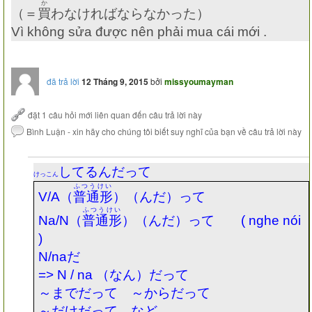
か
（＝
買
わなければならなかった）
Vì không sửa được nên phải mua cái mới .
đã trả lời
12 Tháng 9, 2015
bởi
missyoumayman
してるんだって
けっこん
ふつうけい
V/A
（
普通形
）（んだ）って
ふつうけい
Na/N
（
普通形
）（んだ）って
( nghe nói
)
N/na
だ
=> N / na
（なん）だって
～までだって ～からだって
～だけだって など