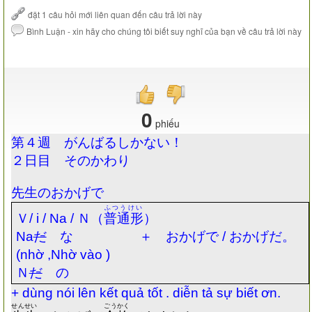
0
phiếu
第４週 がんばるしかない！
２日目 そのかわり
先生のおかげで
ふつうけい
Ｖ
/ i / Na /
Ｎ（
普通形
）
Na
だ
な ＋ おかげで
/
おかげだ。
(nhờ ,Nhờ vào )
Ｎ
だ
の
+ dùng nói lên kết quả tốt . diễn tả sự biết ơn.
せんせい
ごうかく