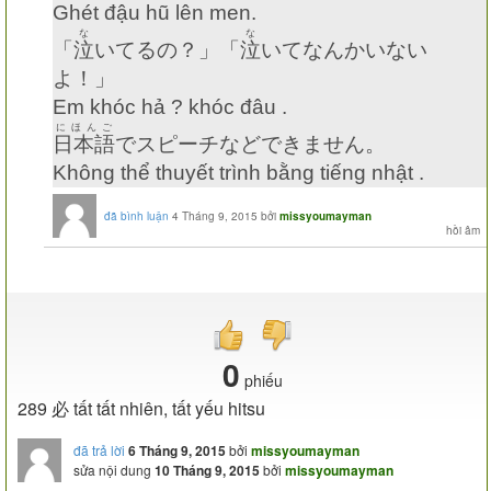
Ghét đậu hũ lên men.
な
な
「
泣
いてるの？」「
泣
いてなんかいない
よ！」
Em khóc hả ? khóc đâu .
にほんご
日本語
でスピーチなどできません。
Không thể thuyết trình bằng tiếng nhật .
đã bình luận
4 Tháng 9, 2015
bởi
missyoumayman
0
phiếu
289 必 tất tất nhiên, tất yếu hitsu
đã trả lời
6 Tháng 9, 2015
bởi
missyoumayman
sửa nội dung
10 Tháng 9, 2015
bởi
missyoumayman