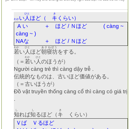
ひと
き
い
人
ほど（
キ
くらい）
わか
A
い ＋ ほど
/
Ｎほど
( càng ~
càng ~ )
NA
な
＋ ほど
/
Ｎほど
わか
ひと
あさねぼう
若
い
人
ほど
朝寝坊
をする。
わか
ひと
（＝
若
い
人
のほうが）
Người càng trẻ thì càng dậy trễ .
伝統的なものは、古いほど価値がある。
（＝古いほうが）
Đồ vật truyền thống càng cổ thì càng có giá trị
.
し
し
き
知
れば
知
るほど（
キ
くらい）
Ｖば Ｖるほど