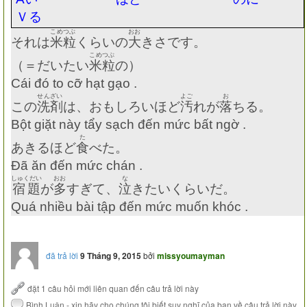
Ｖる
こめつぶ
おお
それは
米粒
くらいの
大
きさです。
こめつぶ
（＝だいたい
米粒
の）
Cái đó to cỡ hạt gạo .
せんざい
よご
お
この
洗剤
は、おもしろいほど
汚
れが
落
ちる。
Bột giặt này tẩy sạch đến mức bất ngờ .
た
あきるほど
食
べた。
Đã ăn đến mức chán .
しゅくだい
おお
な
宿題
が
多
すぎて、
泣
きたいくらいだ。
Quá nhiều bài tập đến mức muốn khóc .
đã trả lời
9 Tháng 9, 2015
bởi
missyoumayman