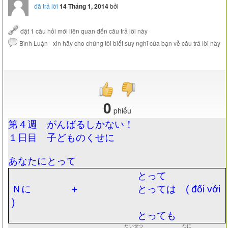
đã trả lời
14 Tháng 1, 2014
bởi
0
phiếu
第４週 がんばるしかない！
１日目 子どものくせに
あなたにとって
とって
Ｎに ＋ とっては
(
đối với
)
とっても
たいせつ
なに