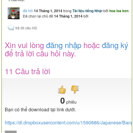
đã hỏi
14 Tháng 1, 2014
trong
Tài liệu tiếng Nhật
bởi
hoa loa ken
Đã chọn lại chủ đề
14 Tháng 1, 2014
bởi
Xin vui lòng
đăng nhập
hoặc
đăng ký
để trả lời câu hỏi này.
11 Câu trả lời
0
phiếu
Bạn có thể download tại link dưới.
https://dl.dropboxusercontent.com/u/1590886/Japanese