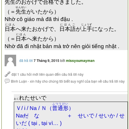
先生
のおかげで
合格
できました。
せんせい
（＝
先生
がいたから）
Nhờ cô giáo mà đã thi đậu .
にほん
にほんご
じょうず
日本
へ来たおかげで、
日本語
が
上手
になった。
にほん
（＝
日本
へ来たから）
Nhờ đã đi nhật bản mà trở nên giỏi tiếng nhật .
đã trả lời
7 Tháng 9, 2015
bởi
missyoumayman
れたせいで
おく
ふつうけい
Ｖ
/ i / Na /
Ｎ（
普通形
）
Na
だ
な ＋
せいで
/
せいか
/
せ
いだ
( tại , tại vì… )