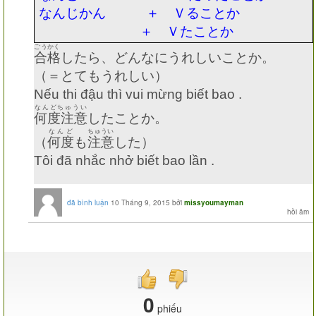
なんじかん ＋ Ｖることか
＋ Ｖたことか
ごうかく
合格
したら、どんなにうれしいことか。
（＝とてもうれしい）
Nếu thi đậu thì vui mừng biết bao .
なんどちゅうい
何度注意
したことか。
なんど
ちゅうい
（
何度
も
注意
した）
Tôi đã nhắc nhở biết bao lần .
đã bình luận
10 Tháng 9, 2015
bởi
missyoumayman
0
phiếu