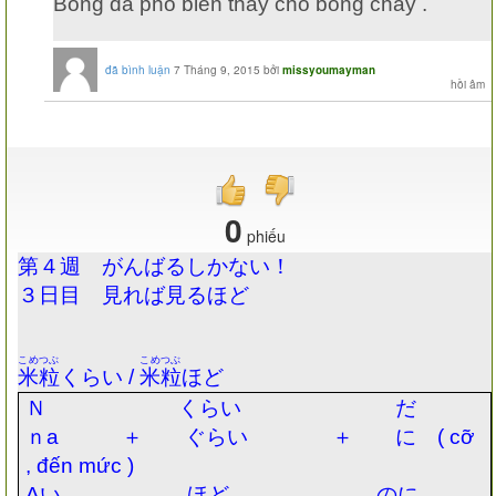
Bóng đá phổ biến thay cho bóng chày .
đã bình luận
7 Tháng 9, 2015
bởi
missyoumayman
0
phiếu
第４週 がんばるしかない！
３日目 見れば見るほど
こめつぶ
こめつぶ
米粒
くらい
/
米粒
ほど
Ｎ
くらい
だ
ｎ
a
＋ ぐらい ＋ に
( cỡ
, đến mức )
A
い ほど のに