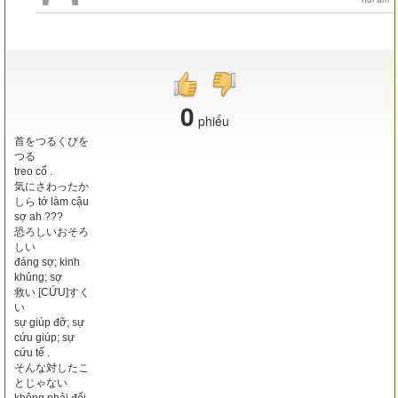
0
phiếu
首をつるくびを
つる
treo cổ .
気にさわったか
しら tớ làm cậu
sợ ah ???
恐ろしいおそろ
しい
đáng sợ; kinh
khủng; sợ
救い [CỨU]すく
い
sự giúp đỡ; sự
cứu giúp; sự
cứu tế .
そんな対したこ
とじゃない