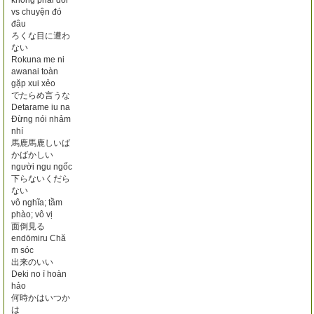
không phải đối
vs chuyện đó
đâu
ろくな目に遭わ
ない
Rokuna me ni
awanai toàn
gặp xui xẻo
でたらめ言うな
Detarame iu na
Đừng nói nhảm
nhí
馬鹿馬鹿しいば
かばかしい
người ngu ngốc
下らないくだら
ない
vô nghĩa; tầm
phào; vô vị
面倒見る
endōmiru Chă
m sóc
出来のいい
Deki no ī hoàn
hảo
何時かはいつか
は