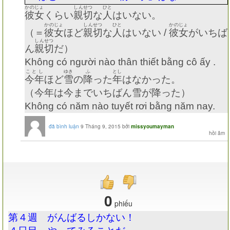
かのじょ
しんせつ
ひと
彼女
くらい
親切
な
人
はいない。
かのじょ
しんせつ
ひと
かのじょ
（＝
彼女
ほど
親切
な
人
はいない
/
彼女
がいちば
しんせつ
ん
親切
だ）
Không có người nào thân thiết bằng cô ấy .
ことし
ゆき
ふ
とし
今年
ほど
雪
の
降
った
年
はなかった。
（今年は今までいちばん雪が降った）
Không có năm nào tuyết rơi bằng năm nay.
đã bình luận
9 Tháng 9, 2015
bởi
missyoumayman
0
phiếu
第４週 がんばるしかない！