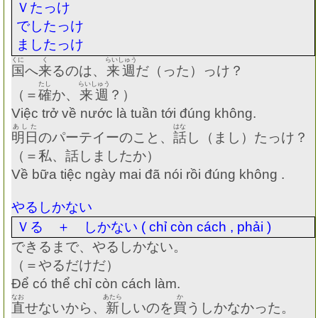
Ｖたっけ
でしたっけ
ましたっけ
くに
く
らいしゅう
国
へ
来
るのは、
来週
だ（った）っけ？
たし
らいしゅう
（＝
確
か、
来週
？）
Việc trở về nước là tuần tới đúng không.
あした
はな
明日
のパーテイーのこと、
話
し（まし）たっけ？
（＝私、話しましたか）
Về bữa tiệc ngày mai đã nói rồi đúng không .
やるしかない
Ｖる ＋ しかない
( chỉ còn cách , phải )
できるまで、やるしかない。
（＝やるだけだ）
Để có thể chỉ còn cách làm.
なお
あたら
か
直
せないから、
新
しいのを
買
うしかなかった。