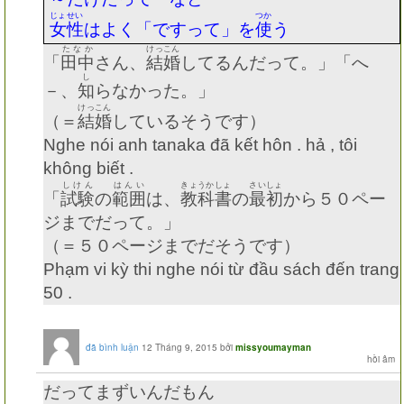
じょせい
つか
女性
はよく「ですって」を
使
う
たなか
けっこん
「
田中
さん、
結婚
してるんだって。」「へ
し
－、
知
らなかった。」
けっこん
（＝
結婚
しているそうです）
Nghe nói anh tanaka đã kết hôn . hả , tôi
không biết .
しけん
はんい
きょうかしょ
さいしょ
「
試験
の
範囲
は、
教科書
の
最初
から５０ペー
ジまでだって。」
（＝５０ページまでだそうです）
Phạm vi kỳ thi nghe nói từ đầu sách đến trang
50 .
đã bình luận
12 Tháng 9, 2015
bởi
missyoumayman
だってまずいんだもん