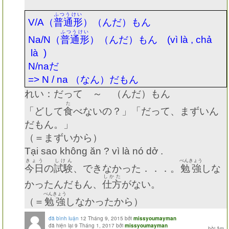
ふつうけい
V/A
（
普通形
）（んだ）もん
ふつうけい
Na/N
（
普通形
）（んだ）もん
(vì là , chả
là )
N/na
だ
=> N / na
（なん）だもん
れい：だって ～ （んだ）もん
た
「どして
食
べないの？」「だって、まずいん
だもん。」
（＝まずいから）
Tại sao không ăn ? vì là nó dở .
きょう
しけん
べんきょう
今日
の
試験
、できなかった．．．。
勉強
しな
しかた
かったんだもん、
仕方
がない。
べんきょう
（＝
勉強
しなかったから）
đã bình luận
12 Tháng 9, 2015
bởi
missyoumayman
đã hiện lại
9 Tháng 1, 2017
bởi
missyoumayman