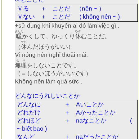
やす
Ｖる ＋ ことだ （
nên ~
）
Ｖない ＋ ことだ
( không nên ~ )
+sử dụng khi khuyên ai đó làm việc gì .
あたた
やす
暖
かくして、ゆっくり
休
むことだ。
やす
（
休
んだほうがいい）
Vì nóng nên nghỉ thoải mái.
むり
無理
をしないことです。
（＝しないほうがいいです）
Không nên làm quá sức .
どんなにうれしいことか
どんなに ＋
A
いことか
どれだけ ＋
A
かったことか
どれほど ＋
na
なことか
(
~ biết bao )
なんど ＋
na
だったことか