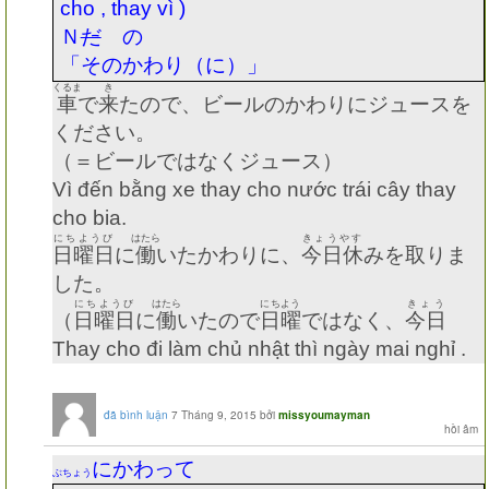
cho , thay vì )
Ｎ
だ
の
「そのかわり（に）」
くるま
き
車
で
来
たので、ビールのかわりにジュースを
ください。
（＝ビールではなくジュース）
Vì đến bằng xe thay cho nước trái cây thay
cho bia.
にちようび
はたら
きょうやす
日曜日
に
働
いたかわりに、
今日休
みを取りま
した。
にちようび
はたら
にちよう
きょう
（
日曜日
に
働
いたので
日曜
ではなく、
今日
Thay cho đi làm chủ nhật thì ngày mai nghỉ .
đã bình luận
7 Tháng 9, 2015
bởi
missyoumayman
にかわって
ぶちょう