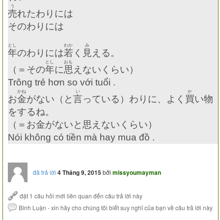
う
売
れたわりには
そのわりには
とし
わか
み
年
のわりには
若
く
見
える。
とし
おも
（＝その
年
に
思
えないくらい）
Trông trẻ hơn so với tuổi .
かね
い
か
お
金
がない（と
言
っている）わりに、よく
買
い物
をするね。
（＝お金がないと思えないくらい）
Nói không có tiền mà hay mua đồ .
đã trả lời
4 Tháng 9, 2015
bởi
missyoumayman