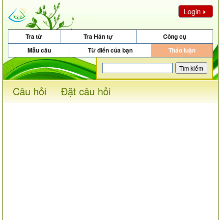
Login
Tra từ
Tra Hán tự
Công cụ
Mẫu câu
Từ điển của bạn
Thảo luận
Câu hỏi
Đặt câu hỏi