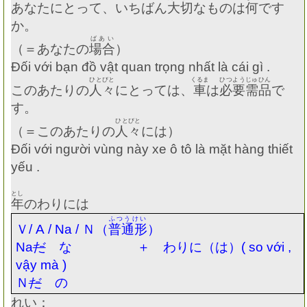
あなたにとって、いちばん
大切
なものは
何
です
か。
ばあい
（＝あなたの
場合
）
Đối với bạn đồ vật quan trọng nhất là cái gì .
ひとびと
くるま
ひつようじゅひん
このあたりの
人々
にとっては、
車
は
必要需品
で
す。
ひとびと
（＝このあたりの
人々
には）
Đối với người vùng này xe ô tô là mặt hàng thiết
yếu .
とし
年
のわりには
ふつうけい
Ｖ
/ A / Na /
Ｎ（
普通形
）
Na
だ
な ＋ わりに（は）
( so với ,
vậy mà )
Ｎ
だ
の
れい：