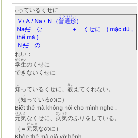
っているくせに
し
ふつうけい
Ｖ
/ A / Na /
Ｎ（
普通形
）
Na
だ
な ＋ くせに
( mặc dù ,
thế mà )
Ｎ
だ
の
れい：
がくせい
学生
のくせに
できないくせに
し
おし
知
っているくせに、
教
えてくれない。
し
（
知
っているのに）
Biết thế mà không nói cho mình nghe .
げんき
びょうき
元気
なくせに、
病気
のふりをしている。
げんき
（＝
元気
なのに）
Khỏe thế mà giả vờ bệnh .