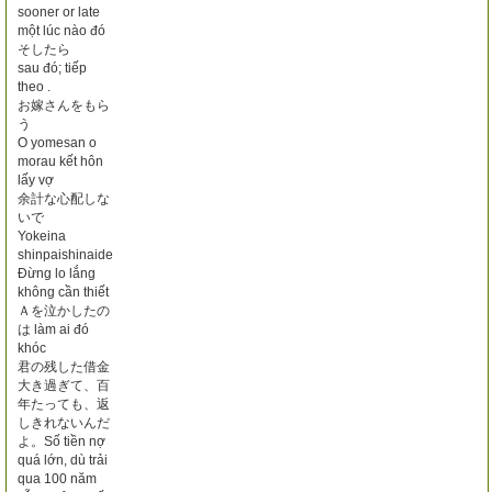
sooner or late
một lúc nào đó
そしたら
sau đó; tiếp
theo .
お嫁さんをもら
う
O yomesan o
morau kết hôn
lấy vợ
余計な心配しな
いで
Yokeina
shinpaishinaide
Đừng lo lắng
không cần thiết
Ａを泣かしたの
は làm ai đó
khóc
君の残した借金
大き過ぎて、百
年たっても、返
しきれないんだ
よ。Số tiền nợ
quá lớn, dù trải
qua 100 năm