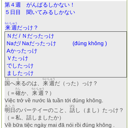
第４週 がんばるしかない！
５日目 聞いてみるしかない
らいしゅう
来週
だっけ？
Ｎだ
/
Ｎだったっけ
Na
だ
/ Na
だったっけ
(đúng không )
A
かったっけ
Ｖたっけ
でしたっけ
ましたっけ
くに
く
らいしゅう
国
へ
来
るのは、
来週
だ（った）っけ？
たし
らいしゅう
（＝
確
か、
来週
？）
Việc trở về nước là tuần tới đúng không.
あした
はな
明日
のパーテイーのこと、
話
し（まし）たっけ？
（＝私、話しましたか）
Về bữa tiệc ngày mai đã nói rồi đúng không .