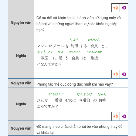
Có sự đối xử khác khi là thành viên sử dụng máy và
Nguyên văn
hồ bơi vói những người tham dự các khóa học lớp
học?
りよう
かいいん
マシン
や
プ
ー
ル
を
利用
する
会員
と
、
きょうしつ
かよ
かいいん
べつあつか
Nghĩa
教室
に
通
う
会員
は
別扱
いなんですか？
Nguyên văn
Phòng tập thể dục đông đúc nhất khi nào vậy?
いちばんこ
なんようび
なんじ
ジム
が
一番混
むのは
何曜日
の
何時
Nghĩa
ごろですか？
Đồ mang theo chắc chắn phải bỏ vào phòng thay đồ
Nguyên văn
và khóa lại.