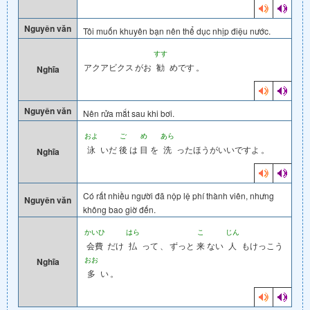
Nguyên văn
Tôi muốn khuyên bạn nên thể dục nhịp điệu nước.
すす
アクアビクス
がお
勧
めです
。
Nghĩa
Nguyên văn
Nên rửa mắt sau khi bơi.
およ
ご
め
あら
泳
いだ
後
は
目
を
洗
ったほうがいいですよ
。
Nghĩa
Có rất nhiều người đã nộp lệ phí thành viên, nhưng
Nguyên văn
không bao giờ đến.
かいひ
はら
こ
じん
会費
だけ
払
って
、
ずっと
来
ない
人
もけっこう
おお
Nghĩa
多
い
。