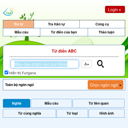
Login
Tra từ
Tra Hán tự
Công cụ
Mẫu câu
Từ điển của bạn
Thảo luận
Từ điển ABC
A
Hiển thị Furigana
Chọn ngôn ngữ
Nghĩa
Mẫu câu
Từ liên quan
Từ cùng nghĩa
Từ loại
Hình ảnh