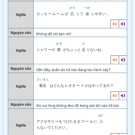
ひろ
つか
ロッカ
ー
ル
ー
ム
が
広
くて
使
いやすい
。
Nghĩa
Nguyên văn
Không đủ vòi sen nhỉ.
かず
た
シャワ
ーの
数
がちょっと
足
りないね
。
Nghĩa
Nguyên văn
Gần đây, quần áo nịt nào đang lưu hành vậy?
さいきん
最近
はどんな
レオタ
ー
ド
がはやってるの？
Nghĩa
Nguyên văn
Xin vui lòng không đeo đồ trang sức khi vào hồ bơi.
はい
アクセサリ
ーをつけたまま
プ
ー
ル
に
入
Nghĩa
らないでください
。