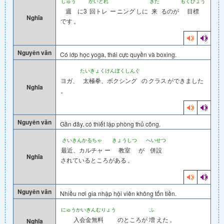
しゅう
かいとれ
きた
もくひょう
週
に3
回トレ
ー
ニング
しに
来
るのが
目標
Nghĩa
です
。
Nguyên văn
Có lớp học yoga, thái cực quyền và boxing.
たいきょくけんぼくしんぐ
ヨガ、
太極拳、ボクシング
の
クラス
ができました
Nghĩa
。
Nguyên văn
Gần đây, có thiết lập phòng thủ công.
さいきんかるちゃ
きょうしつ
へいせつ
最近、カルチャ
ー
教室
が
併設
Nghĩa
されているところがある
。
Nguyên văn
Nhiều nơi gia nhập hội viên không tốn tiền.
にゅうかいきんむりょう
ふ
入会金無料
のところが
増
えた
。
Nghĩa