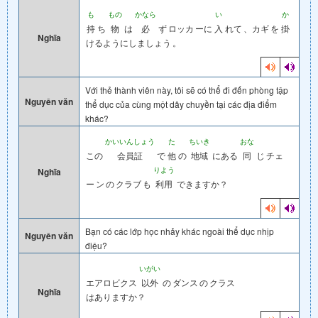
も
もの
かなら
い
か
持
ち
物
は
必
ず
ロッカ
ーに
入
れて
、カギ
を
掛
Nghĩa
けるようにしましょう
。
Với thẻ thành viên này, tôi sẽ có thể đi đến phòng tập
Nguyên văn
thể dục của cùng một dây chuyền tại các địa điểm
khác?
かいいんしょう
た
ちいき
おな
この
会員証
で
他
の
地域
にある
同
じ
チェ
りよう
Nghĩa
ー
ン
の
クラブ
も
利用
できますか？
Bạn có các lớp học nhảy khác ngoài thể dục nhịp
Nguyên văn
điệu?
いがい
エアロビクス
以外
の
ダンス
の
クラス
Nghĩa
はありますか？