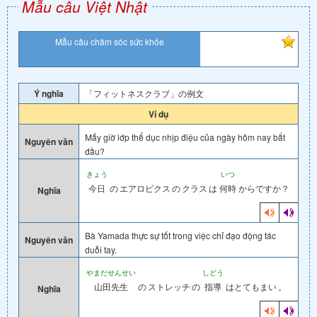
Mẫu câu Việt Nhật
Mẫu câu chăm sóc sức khỏe
Ý nghĩa
「フィットネスクラブ」の例文
Ví dụ
Mấy giờ lớp thể dục nhịp điệu của ngày hôm nay bắt
Nguyên văn
đầu?
きょう
いつ
今日
の
エアロビクス
の
クラス
は
何時
からですか？
Nghĩa
Bà Yamada thực sự tốt trong việc chỉ đạo động tác
Nguyên văn
duỗi tay.
やまだせんせい
しどう
山田先生
の
ストレッチ
の
指導
はとてもまい
。
Nghĩa