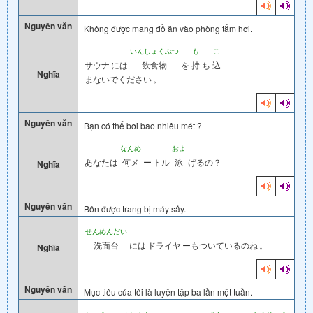
Nguyên văn
Không được mang đồ ăn vào phòng tắm hơi.
いんしょくぶつ
も
こ
サウナ
には
飲食物
を
持
ち
込
Nghĩa
まないでください
。
Nguyên văn
Bạn có thể bơi bao nhiêu mét ?
なんめ
およ
あなたは
何メ
ー
トル
泳
げるの？
Nghĩa
Nguyên văn
Bồn được trang bị máy sấy.
せんめんだい
洗面台
には
ドライヤ
ーもついているのね
。
Nghĩa
Nguyên văn
Mục tiêu của tôi là luyện tập ba lần một tuần.