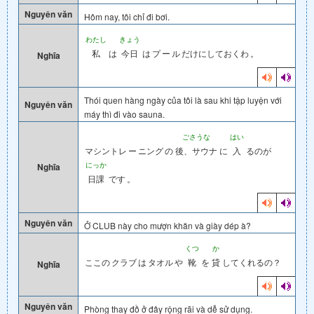
Nguyên văn
Hôm nay, tôi chỉ đi bơi.
わたし
きょう
私
は
今日
は
プ
ー
ル
だけにしておくわ
。
Nghĩa
Thói quen hàng ngày của tôi là sau khi tập luyện với
Nguyên văn
máy thì đi vào sauna.
ごさうな
はい
マシントレ
ー
ニング
の
後、サウナ
に
入
るのが
にっか
Nghĩa
日課
です
。
Nguyên văn
Ở CLUB này cho mượn khăn và giày dép à?
くつ
か
ここの
クラブ
は
タオル
や
靴
を
貸
してくれるの？
Nghĩa
Nguyên văn
Phòng thay đồ ở đây rộng rãi và dễ sử dụng.