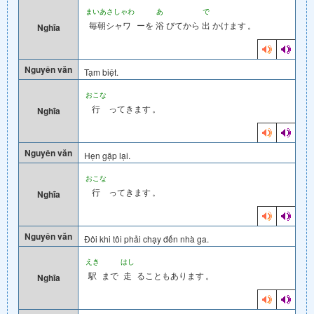
まいあさしゃわ
あ
で
毎朝シャワ
ーを
浴
びてから
出
かけます
。
Nghĩa
Nguyên văn
Tạm biệt.
おこな
行
ってきます
。
Nghĩa
Nguyên văn
Hẹn gặp lại.
おこな
行
ってきます
。
Nghĩa
Nguyên văn
Đôi khi tôi phải chạy đến nhà ga.
えき
はし
駅
まで
走
ることもあります
。
Nghĩa