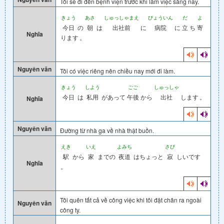
Tôi sẽ đi đến bệnh viện trước khi làm việc sáng nay.
きょう
あさ
しゅっしゃまえ
びょういん
だ
よ
今日
の
朝
は
出社前
に
病院
に
立
ち
寄
Nghĩa
ります
。
Nguyên văn
Tôi có việc riêng nên chiều nay mới đi làm.
きょう
しよう
ごご
しゅっしゃ
今日
は
私用
があって
午後
から
出社
します
。
Nghĩa
Nguyên văn
Đường từ nhà ga về nhà thật buồn.
えき
いえ
よみち
さび
駅
から
家
までの
夜道
はちょっと
寂
しいです
Nghĩa
。
Tôi quên tất cả về công việc khi tôi đặt chân ra ngoài
Nguyên văn
công ty.