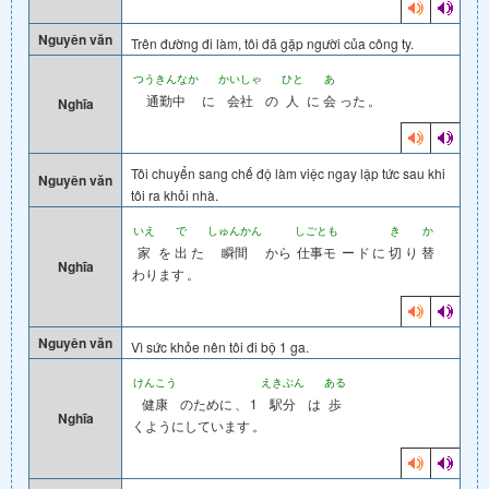
Nguyên văn
Trên đường đi làm, tôi đã gặp người của công ty.
つうきんなか
かいしゃ
ひと
あ
通勤中
に
会社
の
人
に
会
った
。
Nghĩa
Tôi chuyển sang chế độ làm việc ngay lập tức sau khi
Nguyên văn
tôi ra khỏi nhà.
いえ
で
しゅんかん
しごとも
き
か
家
を
出
た
瞬間
から
仕事モ
ー
ド
に
切
り
替
Nghĩa
わります
。
Nguyên văn
Vì sức khỏe nên tôi đi bộ 1 ga.
けんこう
えきぶん
ある
健康
のために
、
1
駅分
は
歩
Nghĩa
くようにしています
。