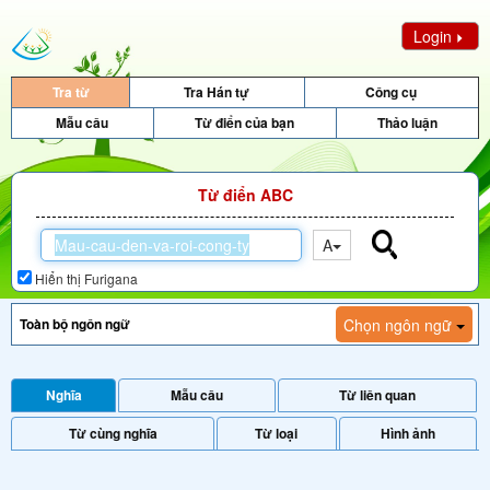
Login
Tra từ
Tra Hán tự
Công cụ
Mẫu câu
Từ điển của bạn
Thảo luận
Từ điển ABC
A
Hiển thị Furigana
Chọn ngôn ngữ
Nghĩa
Mẫu câu
Từ liên quan
Từ cùng nghĩa
Từ loại
Hình ảnh