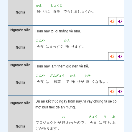
かえ
しょくじ
帰
りに
食事
でもしましょうか
。
Nghĩa
Nguyên văn
Hôm nay tôi đi thẳng về nhà.
こんや
かえ
今夜
はまっすぐ
帰
ります
。
Nghĩa
Nguyên văn
Hôm nay làm thêm giờ nên về trễ.
こんや
ざんぎょう
かえ
おそ
今夜
は
残業
で
帰
りが
遅
くなるよ
。
Nghĩa
Dự án kết thúc ngày hôm nay, vì vậy chúng ta sẽ có
Nguyên văn
một bữa tiệc để ăn mừng.
お
きょう
う
あ
プロジェクト
が
終
わったので
、
今日
は
打
ち
上
Nghĩa
げがあります
。