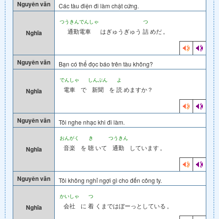
Nguyên văn
Các tàu điện đi làm chật cứng.
つうきんでんしゃ
つ
通勤電車
はぎゅうぎゅう
詰
めだ
。
Nghĩa
Nguyên văn
Bạn có thể đọc báo trên tàu không?
でんしゃ
しんぶん
よ
電車
で
新聞
を
読
めますか？
Nghĩa
Nguyên văn
Tôi nghe nhạc khi đi làm.
おんがく
き
つうきん
音楽
を
聴
いて
通勤
しています
。
Nghĩa
Nguyên văn
Tôi không nghỉ ngợi gì cho đến công ty.
かいしゃ
つ
会社
に
着
くまではぼーっとしている
。
Nghĩa