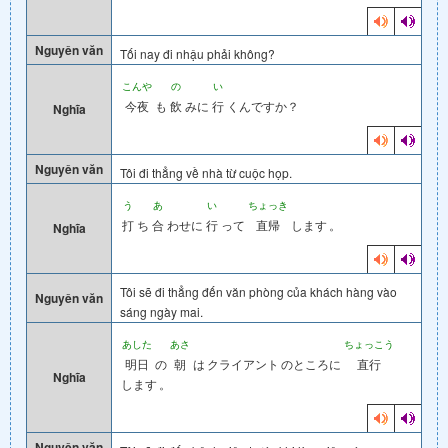
Nguyên văn
Tối nay đi nhậu phải không?
こんや
の
い
今夜
も
飲
みに
行
くんですか？
Nghĩa
Nguyên văn
Tôi đi thẳng về nhà từ cuộc họp.
う
あ
い
ちょっき
打
ち
合
わせに
行
って
直帰
します
。
Nghĩa
Tôi sẽ đi thẳng đến văn phòng của khách hàng vào
Nguyên văn
sáng ngày mai.
あした
あさ
ちょっこう
明日
の
朝
は
クライアント
のところに
直行
Nghĩa
します
。
Nguyên văn