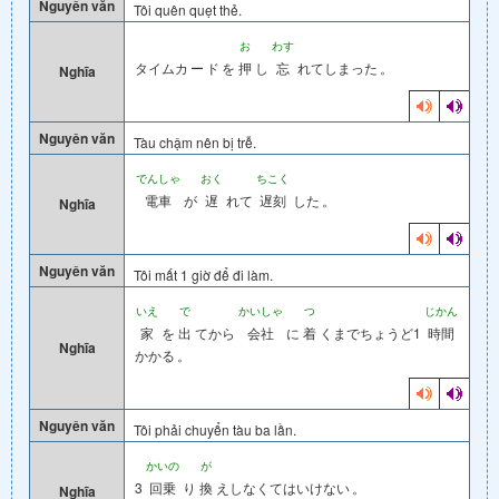
Nguyên văn
Tôi quên quẹt thẻ.
お
わす
タイムカ
ー
ド
を
押
し
忘
れてしまった
。
Nghĩa
Nguyên văn
Tàu chậm nên bị trễ.
でんしゃ
おく
ちこく
電車
が
遅
れて
遅刻
した
。
Nghĩa
Nguyên văn
Tôi mất 1 giờ để đi làm.
いえ
で
かいしゃ
つ
じかん
家
を
出
てから
会社
に
着
くまでちょうど1
時間
Nghĩa
かかる
。
Nguyên văn
Tôi phải chuyển tàu ba lần.
かいの
が
3
回乗
り
換
えしなくてはいけない
。
Nghĩa