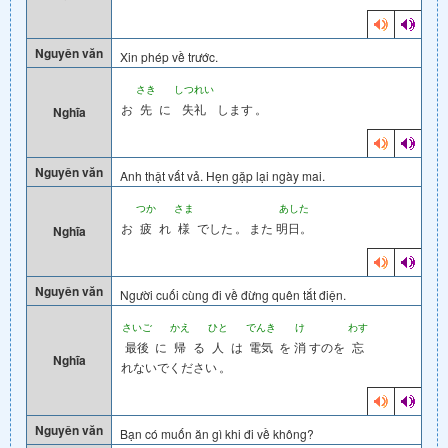
Nguyên văn
Xin phép về trước.
さき
しつれい
お
先
に
失礼
します
。
Nghĩa
Nguyên văn
Anh thật vất vả. Hẹn gặp lại ngày mai.
つか
さま
あした
お
疲
れ
様
でした
。
また
明日。
Nghĩa
Nguyên văn
Người cuối cùng đi về đừng quên tắt điện.
さいご
かえ
ひと
でんき
け
わす
最後
に
帰
る
人
は
電気
を
消
すのを
忘
Nghĩa
れないでください
。
Nguyên văn
Bạn có muốn ăn gì khi đi về không?