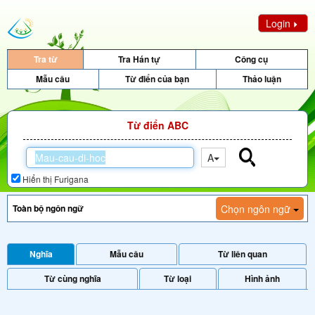
Login
Tra từ
Tra Hán tự
Công cụ
Mẫu câu
Từ điển của bạn
Thảo luận
Từ điển ABC
A
Hiển thị Furigana
Chọn ngôn ngữ
Nghĩa
Mẫu câu
Từ liên quan
Từ cùng nghĩa
Từ loại
Hình ảnh