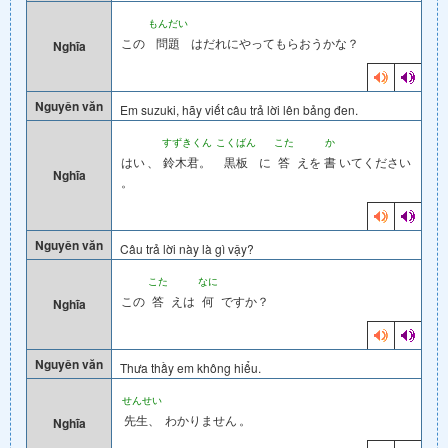
もんだい
この
問題
はだれにやってもらおうかな？
Nghĩa
Nguyên văn
Em suzuki, hãy viết câu trả lời lên bảng đen.
すずきくん
こくばん
こた
か
はい
、
鈴木君。
黒板
に
答
えを
書
いてください
Nghĩa
。
Nguyên văn
Câu trả lời này là gì vậy?
こた
なに
この
答
えは
何
ですか？
Nghĩa
Nguyên văn
Thưa thầy em không hiểu.
せんせい
先生、
わかりません
。
Nghĩa