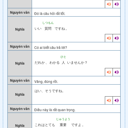
Nguyên văn
Đó là câu hỏi rất tốt.
しつもん
いい
質問
ですね
。
Nghĩa
Nguyên văn
Có ai biết câu trả lời?
ひと
だれか
、
わかる
人
いませんか？
Nghĩa
Nguyên văn
Vâng, đúng rồi.
はい、そうですね。
Nghĩa
Nguyên văn
Điều này là rất quan trọng.
じゅうよう
これはとても
重要
ですよ
。
Nghĩa