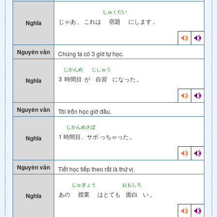
しゅくだい
じゃあ
、
これは
宿題
にします
。
Nghĩa
Nguyên văn
Chúng ta có 3 giờ tự học.
じかんめ
じしゅう
3
時間目
が
自習
になった
。
Nghĩa
Nguyên văn
Tôi trốn học giờ đầu.
じかんめさぼ
1
時間目、サボ
っちゃった
。
Nghĩa
Nguyên văn
Tiết học tiếp theo rất là thứ vị.
じゅぎょう
おもしろ
あの
授業
はとても
面白
い
。
Nghĩa