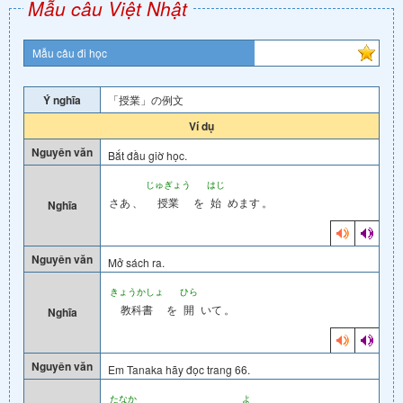
Mẫu câu Việt Nhật
Mẫu câu đi học
Ý nghĩa
「授業」の例文
Ví dụ
Nguyên văn
Bắt đầu giờ học.
じゅぎょう
はじ
さあ
、
授業
を
始
めます
。
Nghĩa
Nguyên văn
Mở sách ra.
きょうかしょ
ひら
教科書
を
開
いて
。
Nghĩa
Nguyên văn
Em Tanaka hãy đọc trang 66.
たなか
よ