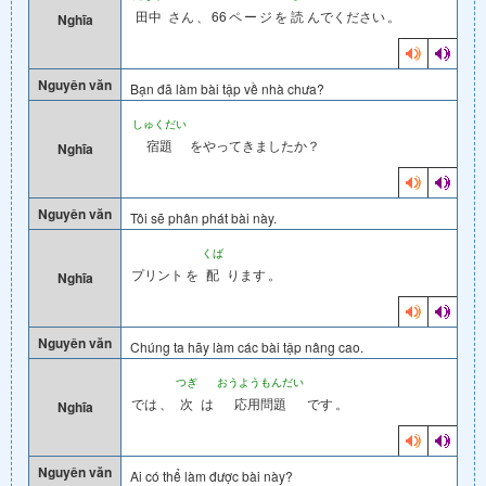
田中
さん
、
66
ペ
ー
ジ
を
読
んでください
。
Nghĩa
Nguyên văn
Bạn đã làm bài tập về nhà chưa?
しゅくだい
宿題
をやってきましたか？
Nghĩa
Nguyên văn
Tôi sẽ phân phát bài này.
くば
プリント
を
配
ります
。
Nghĩa
Nguyên văn
Chúng ta hãy làm các bài tập nâng cao.
つぎ
おうようもんだい
では
、
次
は
応用問題
です
。
Nghĩa
Nguyên văn
Ai có thể làm được bài này?