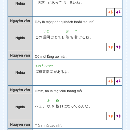
天窓
があって
明
るいね
。
Nghĩa
Nguyên văn
Đây là một phòng khách thoải mái nhỉ.
いま
お
つ
この
居間
はとても
落
ち
着
けるね
。
Nghĩa
Nguyên văn
Có một tầng áp mái.
やねうらべや
屋根裏部屋
があるよ
。
Nghĩa
Nguyên văn
Hmm, nó là một cầu thang mở.
ふ
ぬ
へえ
、
吹
き
抜
けになってるんだ
。
Nghĩa
Nguyên văn
Trần nhà cao nhỉ.