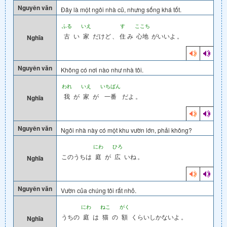
Nguyên văn
Đây là một ngôi nhà cũ, nhưng sống khá tốt.
ふる
いえ
す
ここち
古
い
家
だけど
、
住
み
心地
がいいよ
。
Nghĩa
Nguyên văn
Không có nơi nào như nhà tôi.
われ
いえ
いちばん
我
が
家
が
一番
だよ
。
Nghĩa
Nguyên văn
Ngôi nhà này có một khu vườn lớn, phải không?
にわ
ひろ
このうちは
庭
が
広
いね
。
Nghĩa
Nguyên văn
Vườn của chúng tôi rất nhỏ.
にわ
ねこ
がく
うちの
庭
は
猫
の
額
くらいしかないよ
。
Nghĩa