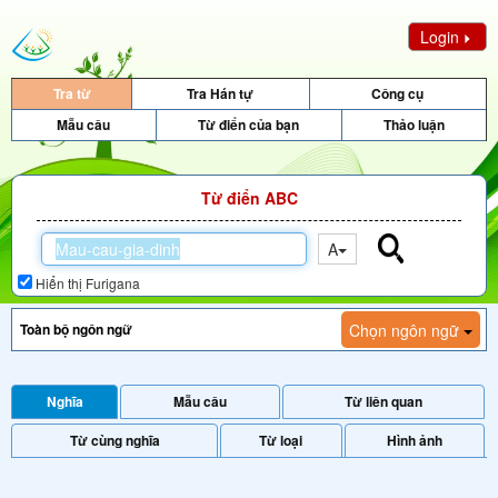
Login
Tra từ
Tra Hán tự
Công cụ
Mẫu câu
Từ điển của bạn
Thảo luận
Từ điển ABC
A
Hiển thị Furigana
Chọn ngôn ngữ
Nghĩa
Mẫu câu
Từ liên quan
Từ cùng nghĩa
Từ loại
Hình ảnh