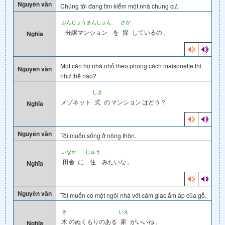
Nguyên văn
Chúng tôi đang tìm kiếm một nhà chung cư.
ぶんじょうまんしょん
さが
分譲マンション
を
探
しているの
。
Nghĩa
Một căn hộ nhà nhỏ theo phong cách maisonette thì
Nguyên văn
như thế nào?
しき
メゾネット
式
の
マンション
はどう？
Nghĩa
Nguyên văn
Tôi muốn sống ở nông thôn.
いなか
じゅう
田舎
に
住
みたいな
。
Nghĩa
Nguyên văn
Tôi muốn có một ngôi nhà với cảm giác ấm áp của gỗ.
き
いえ
木
のぬくもりのある
家
がいいね
。
Nghĩa