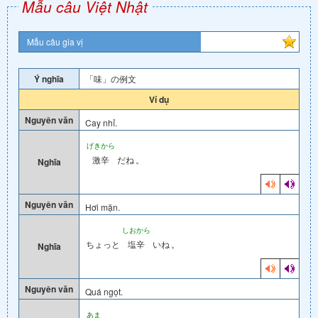
Mẫu câu Việt Nhật
Mẫu câu gia vị
Ý nghĩa
「味」の例文
Ví dụ
Nguyên văn
Cay nhỉ.
げきから
激辛
だね
。
Nghĩa
Nguyên văn
Hơi mặn.
しおから
ちょっと
塩辛
いね
。
Nghĩa
Nguyên văn
Quá ngọt.
あま