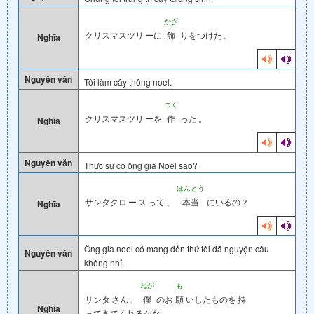
かざ
クリスマスツリ
ーに
飾
りをつけた
。
Nghĩa
Nguyên văn
Tôi làm cây thông noel.
つく
クリスマスツリ
ーを
作
った
。
Nghĩa
Nguyên văn
Thực sự có ông già Noel sao?
ほんとう
サンタクロ
ー
ス
って
、
本当
にいるの？
Nghĩa
Ông già noel có mang đến thứ tôi đã nguyện cầu
Nguyên văn
không nhỉ.
ねが
も
サンタ
さん
、
僕
のお
願
いしたものを
持
Nghĩa
ってきてくれるかな
。