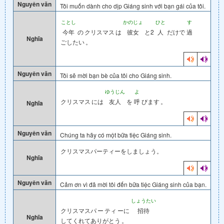
Nguyên văn
Tôi muốn dành cho dịp Giáng sinh với bạn gái của tôi.
ことし
かのじょ
ひと
す
今年
の
クリスマス
は
彼女
と2
人
だけで
過
Nghĩa
ごしたい
。
Nguyên văn
Tôi sẽ mời bạn bè của tôi cho Giáng sinh.
ゆうじん
よ
クリスマス
には
友人
を
呼
びます
。
Nghĩa
Nguyên văn
Chúng ta hãy có một bữa tiệc Giáng sinh.
クリスマスパーティーをしましょう。
Nghĩa
Nguyên văn
Cảm ơn vì đã mời tôi đến bữa tiệc Giáng sinh của bạn.
しょうたい
クリスマスパ
ー
ティ
ーに
招待
Nghĩa
してくれてありがとう
。