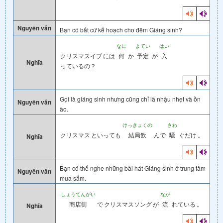
Nguyên văn
Bạn có bất cứ kế hoạch cho đêm Giáng sinh?
なに
よてい
はい
クリスマスイブ
には
何
か
予定
が
入
Nghĩa
っているの？
Gọi là giáng sinh nhưng cũng chỉ là nhậu nhẹt và ồn
Nguyên văn
ào.
けっきょくの
さわ
クリスマス
といっても
結局飲
んで
騒
ぐだけ
。
Nghĩa
Bạn có thể nghe những bài hát Giáng sinh ở trung tâm
Nguyên văn
mua sắm.
しょうてんがい
なが
商店街
で
クリスマスソング
が
流
れている
。
Nghĩa