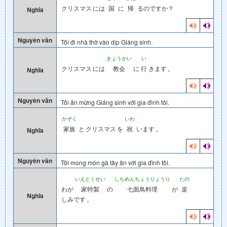
クリスマス
には
国
に
帰
るのですか？
Nghĩa
Nguyên văn
Tôi đi nhà thờ vào dịp Giáng sinh.
きょうかい
い
クリスマス
には
教会
に
行
きます
。
Nghĩa
Nguyên văn
Tôi ăn mừng Giáng sinh với gia đình tôi.
かぞく
いわ
家族
と
クリスマス
を
祝
います
。
Nghĩa
Nguyên văn
Tôi mong món gà tây ăn với gia đình tôi.
いえとくせい
しちめんちょうりょうり
たの
わが
家特製
の
七面鳥料理
が
楽
Nghĩa
しみです
。