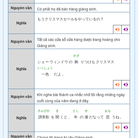
Nguyên văn
Có phải họ đã bán hàng giáng sinh.
もうクリスマスセールをやっているの？
Nghĩa
Tất cả các cửa sổ cửa hàng được trang hoàng cho
Nguyên văn
Giáng sinh.
かざ
ショ
ー
ウィンドウ
の
飾
りつけも
クリスマス
いっしょく
Nghĩa
一色
だよ
。
Khi nghe bài thánh ca nhắc nhở tôi rằng những ngày
Nguyên văn
cuối cùng của năm đang ở đây.
さんびか
き
とし
せ
おも
讃美歌
を
聞
くと
、
年
の
瀬
だなって
思
うね
。
Nghĩa
Nguyên văn
Chúng tôi trang trí cây Giáng sinh.