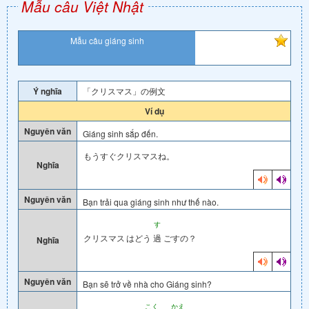
Mẫu câu Việt Nhật
Mẫu câu giáng sinh
Ý nghĩa
「クリスマス」の例文
Ví dụ
Nguyên văn
Giáng sinh sắp đến.
もうすぐクリスマスね。
Nghĩa
Nguyên văn
Bạn trải qua giáng sinh như thế nào.
す
クリスマス
はどう
過
ごすの？
Nghĩa
Nguyên văn
Bạn sẽ trở về nhà cho Giáng sinh?
こく
かえ