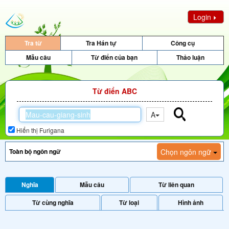
Login
Tra từ
Tra Hán tự
Công cụ
Mẫu câu
Từ điển của bạn
Thảo luận
Từ điển ABC
A
Hiển thị Furigana
Chọn ngôn ngữ
Nghĩa
Mẫu câu
Từ liên quan
Từ cùng nghĩa
Từ loại
Hình ảnh