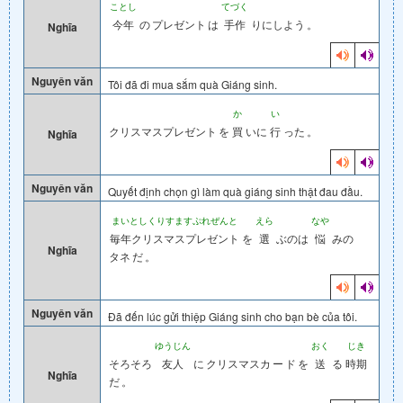
ことし
てづく
今年
の
プレゼント
は
手作
りにしよう
。
Nghĩa
Nguyên văn
Tôi đã đi mua sắm quà Giáng sinh.
か
い
クリスマスプレゼント
を
買
いに
行
った
。
Nghĩa
Nguyên văn
Quyết định chọn gì làm quà giáng sinh thật đau đầu.
まいとしくりすますぷれぜんと
えら
なや
毎年クリスマスプレゼント
を
選
ぶのは
悩
みの
Nghĩa
タネ
だ
。
Nguyên văn
Đã đến lúc gửi thiệp Giáng sinh cho bạn bè của tôi.
ゆうじん
おく
じき
そろそろ
友人
に
クリスマスカ
ー
ド
を
送
る
時期
Nghĩa
だ
。