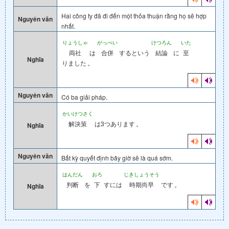
Hai công ty đã đi đến một thỏa thuận rằng họ sẽ hợp
Nguyên văn
nhất.
りょうしゃ
がっぺい
けつろん
いた
両社
は
合併
するという
結論
に
至
Nghĩa
りました
。
Nguyên văn
Có ba giải pháp.
かいけつさく
解決策
は3つあります
。
Nghĩa
Nguyên văn
Bất kỳ quyết định bây giờ sẽ là quá sớm.
はんだん
おろ
じきしょうそう
判断
を
下
すには
時期尚早
です
。
Nghĩa