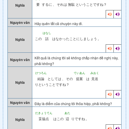
要
するに
、
それは
無駄
ということですね？
Nghĩa
Nguyên văn
Hãy quên tất cả chuyện này đi.
はなし
この
話
はなかったことにしましょう
。
Nghĩa
Kết quả là chúng tôi sẽ không chấp nhận đề nghị này,
Nguyên văn
phải không?
けつろん
ていあん
みおく
結論
としては
、
その
提案
は
見送
Nghĩa
りということですね？
Nguyên văn
Đây là điểm của chúng tôi thỏa hiệp, phải không?
だきょうてん
あた
妥協点
はこの
辺
りですね
。
Nghĩa