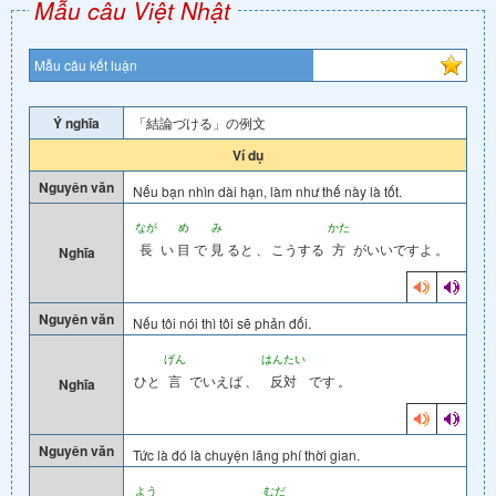
Mẫu câu Việt Nhật
Mẫu câu kết luận
Ý nghĩa
「結論づける」の例文
Ví dụ
Nguyên văn
Nếu bạn nhìn dài hạn, làm như thế này là tốt.
なが
め
み
かた
長
い
目
で
見
ると
、
こうする
方
がいいですよ
。
Nghĩa
Nguyên văn
Nếu tôi nói thì tôi sẽ phản đối.
げん
はんたい
ひと
言
でいえば
、
反対
です
。
Nghĩa
Nguyên văn
Tức là đó là chuyện lãng phí thời gian.
よう
むだ