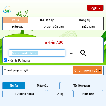
Login
Tra từ
Tra Hán tự
Công cụ
Mẫu câu
Từ điển của bạn
Thảo luận
Từ điển ABC
A
Hiển thị Furigana
Chọn ngôn ngữ
Nghĩa
Mẫu câu
Từ liên quan
Từ cùng nghĩa
Từ loại
Hình ảnh