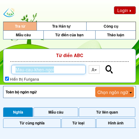
Login
Tra từ
Tra Hán tự
Công cụ
Mẫu câu
Từ điển của bạn
Thảo luận
Từ điển ABC
A
Hiển thị Furigana
Chọn ngôn ngữ
Nghĩa
Mẫu câu
Từ liên quan
Từ cùng nghĩa
Từ loại
Hình ảnh