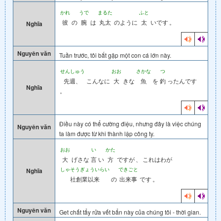
かれ
うで
まるた
ふと
彼
の
腕
は
丸太
のように
太
いです
。
Nghĩa
Nguyên văn
Tuần trước, tôi bắt gặp một con cá lớn này.
せんしゅう
おお
さかな
つ
先週、
こんなに
大
きな
魚
を
釣
ったんです
Nghĩa
。
Điều này có thể cường điệu, nhưng đây là việc chúng
Nguyên văn
ta làm được từ khi thành lập công ty.
おお
い
かた
大
げさな
言
い
方
ですが
、
これはわが
しゃそうぎょういらい
できごと
Nghĩa
社創業以来
の
出来事
です
。
Nguyên văn
Get chất tẩy rửa vết bẩn này của chúng tôi - thời gian.