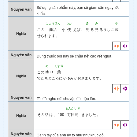
Sử dụng sản phẩm này, bạn sẽ giảm cân ngay tức
Nguyên văn
khắc.
しょうひん
つか
み
み
や
この
商品
を
使
えば
、
見
る
見
るうちに
痩
Nghĩa
せられます
。
Nguyên văn
Dùng thuốc bôi này sẽ chửa hết các vết ngứa.
ぬ
くすり
この
塗
り
薬
Nghĩa
でたちどころにかゆみがおさまります
。
Nguyên văn
Tôi đã nghe nói chuyện đó triệu lần.
まんかいき
その
話
は
、
100
万回聞
きました
。
Nghĩa
Nguyên văn
Cánh tay của anh ấy to như như khúc gỗ.