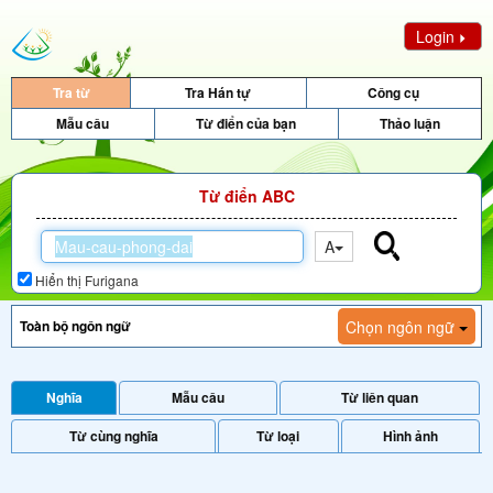
Login
Tra từ
Tra Hán tự
Công cụ
Mẫu câu
Từ điển của bạn
Thảo luận
Từ điển ABC
A
Hiển thị Furigana
Chọn ngôn ngữ
Nghĩa
Mẫu câu
Từ liên quan
Từ cùng nghĩa
Từ loại
Hình ảnh