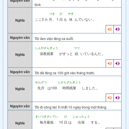
Nguyên văn
qua.
つき
ひ
やす
ここ3
カ
月、
1
日
も
休
んでいない
。
Nghĩa
Nguyên văn
Tôi làm việc tăng ca suốt.
しんやざんぎょう
つづ
深夜残業
がずっと
続
いているんだ
。
Nghĩa
Nguyên văn
Tôi đã tăng ca 100 giờ vào tháng trước.
せんげつ
じかんざんぎょう
先月
は100
時間残業
しました
。
Nghĩa
Nguyên văn
Tôi đi công tác ít nhất 10 ngày trong một tháng.
まいつきさいてい
ひ
しゅっちょう
毎月最低
10
日
は
出張
する
。
Nghĩa