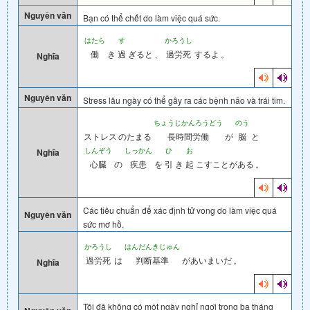
Nguyên văn
Bạn có thể chết do làm việc quá sức.
はたら
す
かろうし
働
き
過
ぎると
、
過労死
するよ
。
Nghĩa
Nguyên văn
Stress lâu ngày có thể gây ra các bệnh não và trái tim.
ちょうじかんろうどう
のう
ストレス
のたまる
長時間労働
が
脳
と
しんぞう
しっかん
ひ
お
Nghĩa
心臓
の
疾患
を
引
き
起
こすことがある
。
Các tiêu chuẩn để xác định tử vong do làm việc quá
Nguyên văn
sức mơ hồ.
かろうし
はんだんきじゅん
過労死
は
判断基準
があいまいだ
。
Nghĩa
Tôi đã không có một ngày nghỉ ngơi trong ba tháng