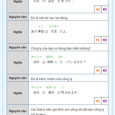
労災
の
認定
を
受
けた
。
Nghĩa
Nguyên văn
Đó là một tai nạn lao động.
じこ
ろうさい
あの
事故
は
労災
だよ
。
Nghĩa
Nguyên văn
Công ty của bạn có đóng bảo hiểm không?
かいしゃ
ほけん
はい
会社
は
保険
に
入
っていますか？
Nghĩa
Nguyên văn
Đó là trách nhiệm của công ty.
かいしゃ
せきにん
と
会社
の
責任
が
問
われます
。
Nghĩa
Các thành viên gia đình còn sống sót đã kiện công ty
Nguyên văn
bồi thường.