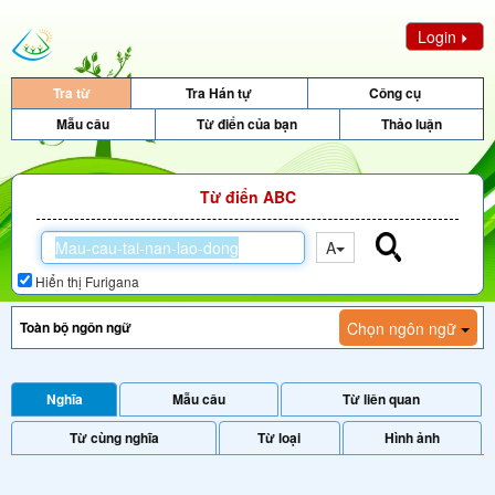
Login
Tra từ
Tra Hán tự
Công cụ
Mẫu câu
Từ điển của bạn
Thảo luận
Từ điển ABC
A
Hiển thị Furigana
Chọn ngôn ngữ
Nghĩa
Mẫu câu
Từ liên quan
Từ cùng nghĩa
Từ loại
Hình ảnh