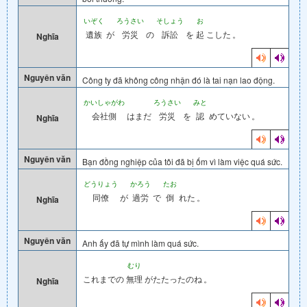
いぞく
ろうさい
そしょう
お
遺族
が
労災
の
訴訟
を
起
こした
。
Nghĩa
Nguyên văn
Công ty đã không công nhận đó là tai nạn lao động.
かいしゃがわ
ろうさい
みと
会社側
はまだ
労災
を
認
めていない
。
Nghĩa
Nguyên văn
Bạn đồng nghiệp của tôi đã bị ốm vì làm việc quá sức.
どうりょう
かろう
たお
同僚
が
過労
で
倒
れた
。
Nghĩa
Nguyên văn
Anh ấy đã tự mình làm quá sức.
むり
これまでの
無理
がたたったのね
。
Nghĩa