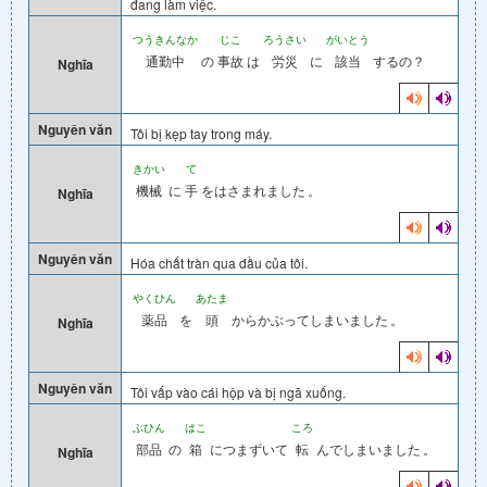
đang làm việc.
つうきんなか
じこ
ろうさい
がいとう
通勤中
の
事故
は
労災
に
該当
するの？
Nghĩa
Nguyên văn
Tôi bị kẹp tay trong máy.
きかい
て
機械
に
手
をはさまれました
。
Nghĩa
Nguyên văn
Hóa chất tràn qua đầu của tôi.
やくひん
あたま
薬品
を
頭
からかぶってしまいました
。
Nghĩa
Nguyên văn
Tôi vấp vào cái hộp và bị ngã xuống.
ぶひん
はこ
ころ
部品
の
箱
につまずいて
転
んでしまいました
。
Nghĩa