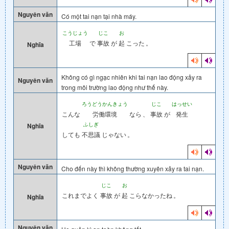
Nguyên văn
Có một tai nạn tại nhà máy.
こうじょう
じこ
お
工場
で
事故
が
起
こった
。
Nghĩa
Không có gì ngạc nhiên khi tai nạn lao động xảy ra
Nguyên văn
trong môi trường lao động như thế này.
ろうどうかんきょう
じこ
はっせい
こんな
労働環境
なら
、
事故
が
発生
ふしぎ
Nghĩa
しても
不思議
じゃない
。
Nguyên văn
Cho đến này thì không thường xuyên xảy ra tai nạn.
じこ
お
これまでよく
事故
が
起
こらなかったね
。
Nghĩa
Nguyên văn