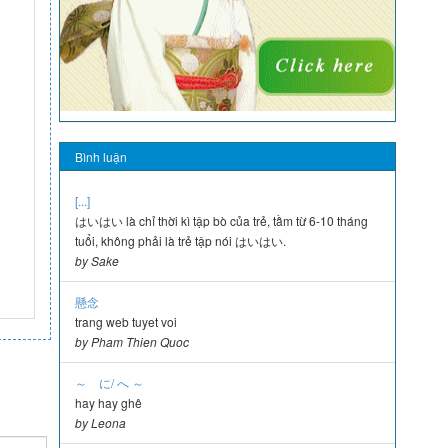
Bình luận
[...]
はいはい là chỉ thời kì tập bò của trẻ, tầm từ 6-10 tháng
tuổi, không phải là trẻ tập nói はいはい.
by Sake
懸念
trang web tuyet voi
by Pham Thien Quoc
～ に/ へ ～
hay hay ghê
by Leona