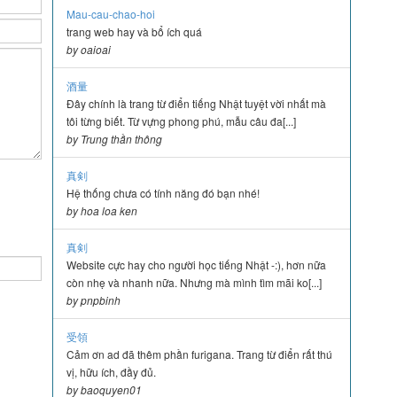
Mau-cau-chao-hoi
trang web hay và bổ ích quá
by oaioai
酒量
Đây chính là trang từ điển tiếng Nhật tuyệt vời nhất mà
tôi từng biết. Từ vựng phong phú, mẫu câu đa[...]
by Trung thần thông
真剣
Hệ thống chưa có tính năng đó bạn nhé!
by hoa loa ken
真剣
Website cực hay cho người học tiếng Nhật -:), hơn nữa
còn nhẹ và nhanh nữa. Nhưng mà mình tìm mãi ko[...]
by pnpbinh
受領
Cảm ơn ad đã thêm phần furigana. Trang từ điển rất thú
vị, hữu ích, đầy đủ.
by baoquyen01