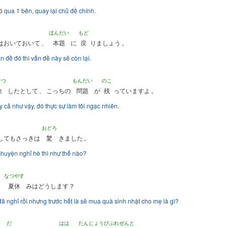
 qua 1 bên, quay lại chủ đề chính.
ほんだい
もど
はおいておいて
、
本題
に
戻
りましょう
。
n đề đó thì vấn đề này sẽ còn lại.
けつ
もんだい
のこ
決
したとして
、
こっちの
問題
が
残
っていますよ
。
 cả như vậy, đó thực sự làm tôi ngạc nhiên.
おどろ
してもさっきは
驚
きました
。
huyện nghỉ hè thì như thế nào?
なつやす
、
夏休
みはどうします？
đã nghĩ rồi nhưng trước hết là sẽ mua quà sinh nhật cho mẹ là gì?
だ
はは
たんじょうびぷれぜんと