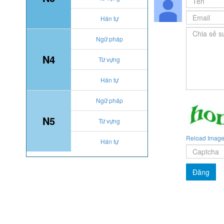
Hán tự
Ngữ pháp
N4
Từ vựng
Hán tự
Ngữ pháp
N5
Từ vựng
Reload Imag
Hán tự