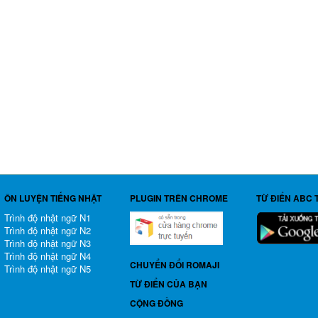
ÔN LUYỆN TIẾNG NHẬT
PLUGIN TRÊN CHROME
TỪ ĐIỂN ABC 
Trình độ nhật ngữ N1
Trình độ nhật ngữ N2
Trình độ nhật ngữ N3
Trình độ nhật ngữ N4
CHUYỂN ĐỔI ROMAJI
Trình độ nhật ngữ N5
TỪ ĐIỂN CỦA BẠN
CỘNG ĐỒNG