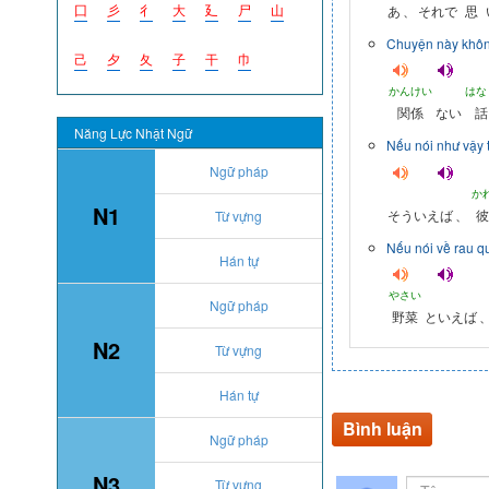
囗
彡
彳
大
廴
尸
山
あ
、
それで
思
Chuyện này không
己
夕
夂
子
干
巾
かんけい
はな
関係
ない
話
Năng Lực Nhật Ngữ
Nếu nói như vậy t
Ngữ pháp
か
N1
そういえば
、
彼
Từ vựng
Nếu nói về rau qu
Hán tự
やさい
Ngữ pháp
野菜
といえば
N2
Từ vựng
Hán tự
Bình luận
Ngữ pháp
N3
Từ vựng