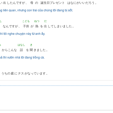
い
出
したんですが
、
母
の
誕生日プレゼント
はなにがいいだろう
。
 liên quan, nhưng con trai của chúng tôi đang bị sốt.
し
こども
ねつ
だ
なんですが
、
子供
が
熱
を
出
してしまいました
。
hì tôi nghe chuyện này từ anh ấy.
れ
はなし
き
からこんな
話
を
聞
きました
。
ả thì vườn nhà tôi đang trồng cà.
、
うちの
庭
に
ナス
がなっています
。