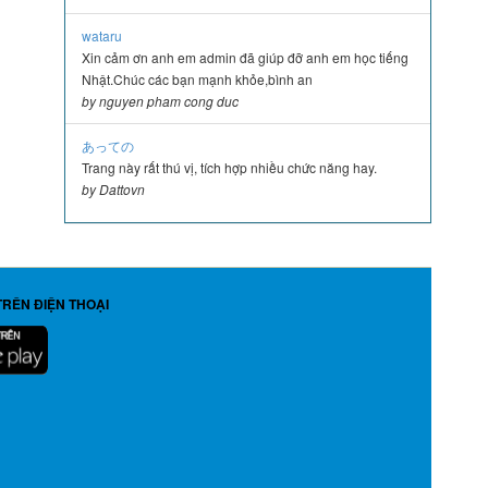
wataru
Xin cảm ơn anh em admin đã giúp đỡ anh em học tiếng
Nhật.Chúc các bạn mạnh khỏe,bình an
by nguyen pham cong duc
あっての
Trang này rất thú vị, tích hợp nhiều chức năng hay.
by Dattovn
TRÊN ĐIỆN THOẠI