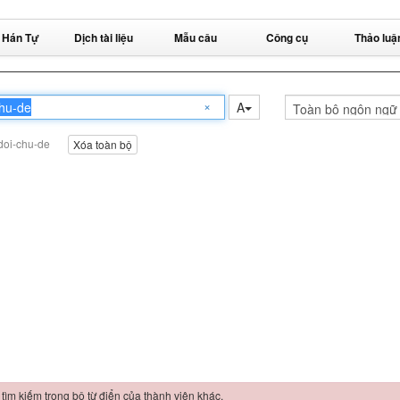
 Hán Tự
Dịch tài liệu
Mẫu câu
Công cụ
Thảo luậ
×
A
doi-chu-de
Xóa toàn bộ
 tìm kiếm trong bộ từ điển của thành viên khác.