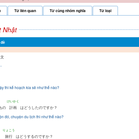
u
Từ liên quan
Từ cùng nhóm nghĩa
Từ loại
t Nhật
 đề
例文
..
ậy thì kế hoạch kia sẽ như thế nào?
けいかく
あの
計画
はどうしたのですか？
n đó, chuyện du lịch thì như thế nào?
りょこう
、
旅行
はどうするのですか？