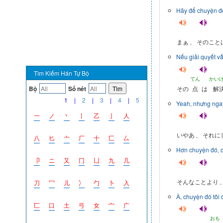
Hãy để chuyện đó
まぁ
、
そのこと
Nếu giải quyết vấ
Tìm Kiếm Hán Tự Bộ
てん
かい
その
点
は
解
Bộ
Số nét
Tìm
1
|
2
|
3
|
4
|
5
Yeah, nhưng ngay
一
ノ
丶
丨
乙
亅
人
いやあ
、
それに
八
匕
亠
厂
十
匚
厶
Hơn chuyện đó, c
卩
ニ
又
冂
凵
九
几
そんなことより
刀
冖
儿
冫
勹
卜
入
À, chuyện đó tôi 
匸
口
土
弓
女
宀
广
おも