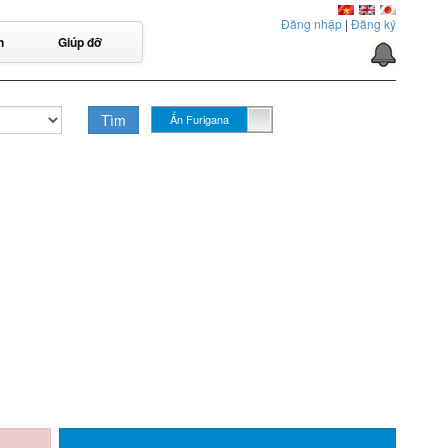
Đăng nhập
|
Đăng ký
n
Giúp đỡ
Tìm
Ẩn Furigana
Hiển thị Furigana