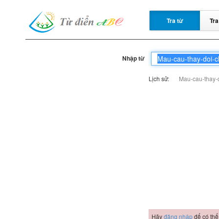
Tra từ
Tra
Nhập từ
Lịch sử:
Mau-cau-thay-
Hãy
đăng nhập
để có thể