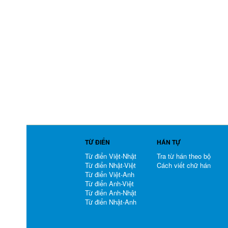
TỪ ĐIỂN
HÁN TỰ
Từ điển Việt-Nhật
Tra từ hán theo bộ
Từ điển Nhật-Việt
Cách viết chữ hán
Từ điển Việt-Anh
Từ điển Anh-Việt
Từ điển Anh-Nhật
Từ điển Nhật-Anh