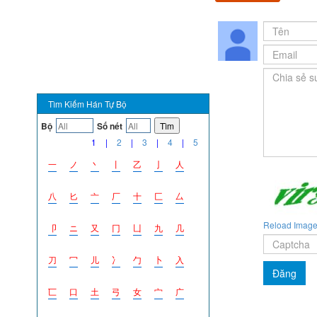
Tìm Kiếm Hán Tự Bộ
Bộ
Số nét
Tìm
1
|
2
|
3
|
4
|
5
一
ノ
丶
丨
乙
亅
人
八
匕
亠
厂
十
匚
厶
Reload Imag
卩
ニ
又
冂
凵
九
几
刀
冖
儿
冫
勹
卜
入
匸
口
土
弓
女
宀
广