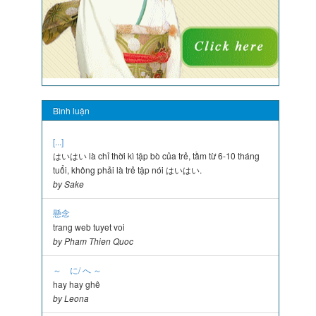
Bình luận
[...]
はいはい là chỉ thời kì tập bò của trẻ, tầm từ 6-10 tháng
tuổi, không phải là trẻ tập nói はいはい.
by Sake
懸念
trang web tuyet voi
by Pham Thien Quoc
～ に/ へ ～
hay hay ghê
by Leona