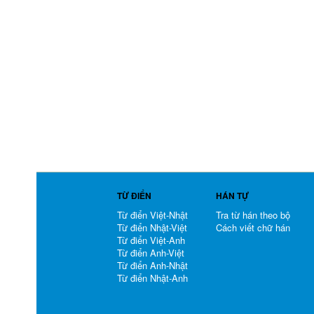
TỪ ĐIỂN
HÁN TỰ
Từ điển Việt-Nhật
Tra từ hán theo bộ
Từ điển Nhật-Việt
Cách viết chữ hán
Từ điển Việt-Anh
Từ điển Anh-Việt
Từ điển Anh-Nhật
Từ điển Nhật-Anh