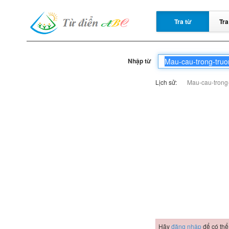
Tra từ
Tra
Nhập từ
Lịch sử:
Mau-cau-trong
Hãy
đăng nhập
để có thể