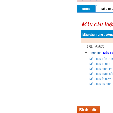
Nghĩa
Mẫu câ
Mẫu câu Việ
Mẫu câu trong trườn
「学校」の例文
Phân loại
Mẫu câ
Mẫu câu đến 
Mẫu câu đi h
Mẫu câu kiểm
Mẫu câu cuộ
Mẫu câu ở th
Mẫu câu sự k
Bình luận