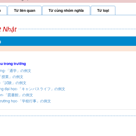
u
Từ liên quan
Từ cùng nhóm nghĩa
Từ loại
t Nhật
g
u trong trường
trường-「通学」の例文
ọc-「授業」の例文
 tra-「試験」の例文
c sống đại học-「キャンパスライフ」の例文
ư viện-「図書館」の例文
iện trường học-「学校行事」の例文