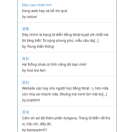
Mau-cau-chao-hoi
trang web hay và bổ ích quá
by oaioai
酒量
Đây chính là trang từ điển tiếng Nhật tuyệt vời nhất mà
tôi từng biết. Từ vựng phong phú, mẫu câu đa[...]
by Trung thần thông
真剣
Hệ thống chưa có tính năng đó bạn nhé!
by hoa loa ken
真剣
Website cực hay cho người học tiếng Nhật -:), hơn nữa
còn nhẹ và nhanh nữa. Nhưng mà mình tìm mãi ko[...]
by pnpbinh
受領
Cảm ơn ad đã thêm phần furigana. Trang từ điển rất thú
vị, hữu ích, đầy đủ.
by baoquyen01