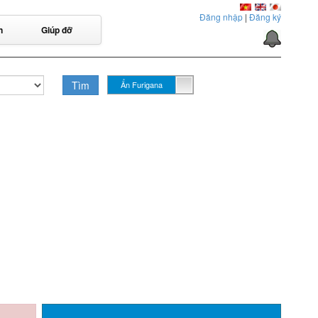
Đăng nhập
|
Đăng ký
n
Giúp đỡ
Tìm
Ẩn Furigana
Hiển thị Furigana