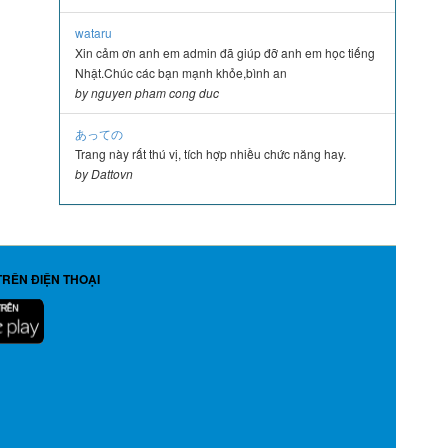
wataru
Xin cảm ơn anh em admin đã giúp đỡ anh em học tiếng
Nhật.Chúc các bạn mạnh khỏe,bình an
by nguyen pham cong duc
あっての
Trang này rất thú vị, tích hợp nhiều chức năng hay.
by Dattovn
TRÊN ĐIỆN THOẠI