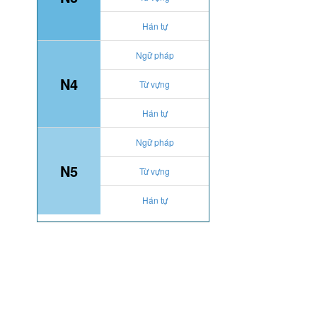
Hán tự
Ngữ pháp
N4
Từ vựng
Hán tự
Ngữ pháp
N5
Từ vựng
Hán tự