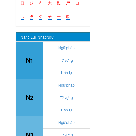
囗
彡
彳
大
廴
尸
山
己
夕
夂
子
干
巾
Năng Lực Nhật Ngữ
Ngữ pháp
N1
Từ vựng
Hán tự
Ngữ pháp
N2
Từ vựng
Hán tự
Ngữ pháp
N3
Từ vựng