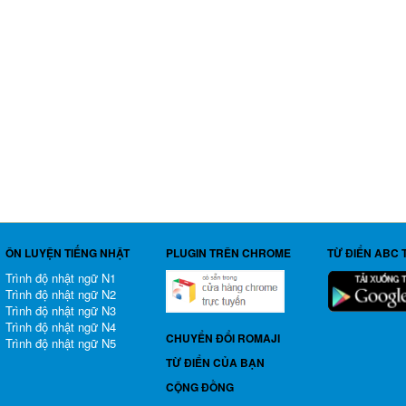
ÔN LUYỆN TIẾNG NHẬT
PLUGIN TRÊN CHROME
TỪ ĐIỂN ABC 
Trình độ nhật ngữ N1
Trình độ nhật ngữ N2
Trình độ nhật ngữ N3
Trình độ nhật ngữ N4
CHUYỂN ĐỔI ROMAJI
Trình độ nhật ngữ N5
TỪ ĐIỂN CỦA BẠN
CỘNG ĐỒNG