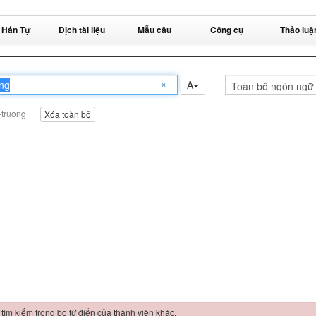
 Hán Tự
Dịch tài liệu
Mẫu câu
Công cụ
Thảo luậ
×
A
-truong
Xóa toàn bộ
 tìm kiếm trong bộ từ điển của thành viên khác.