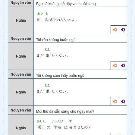
Nguyên văn
Bạn sẽ không thể dậy vào buổi sáng.
あさ
お
朝、
起
きられないわよ
。
Nghĩa
Nguyên văn
Tôi vẫn không buồn ngủ.
ねむ
まだ
眠
たくない
。
Nghĩa
Nguyên văn
Tôi không cảm thấy buồn ngủ.
ねむ
まだ
眠
たくない
。
Nghĩa
Nguyên văn
Mọi thứ đã sẵn sàng cho ngày mai?
あした
じゅんび
す
明日
の
準備
は
済
ませたの？
Nghĩa