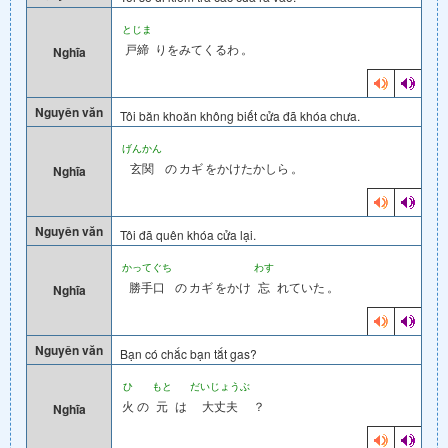
とじま
戸締
りをみてくるわ
。
Nghĩa
Nguyên văn
Tôi băn khoăn không biết cửa đã khóa chưa.
げんかん
玄関
の
カギ
をかけたかしら
。
Nghĩa
Nguyên văn
Tôi đã quên khóa cửa lại.
かってぐち
わす
勝手口
の
カギ
をかけ
忘
れていた
。
Nghĩa
Nguyên văn
Bạn có chắc bạn tắt gas?
ひ
もと
だいじょうぶ
火
の
元
は
大丈夫
？
Nghĩa