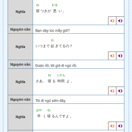
ね
わる
寝
つきが
悪
い
。
Nghĩa
Nguyên văn
Bạn dậy lúc mấy giờ?
お
いつまで
起
きてるの？
Nghĩa
Nguyên văn
Được rồi, tới giờ đi ngủ rồi.
ね
じかん
さあ
、
寝
る
時間
よ
。
Nghĩa
Nguyên văn
Tôi đi ngủ sớm đây.
はや
ね
早
く
寝
るんですよ
。
Nghĩa