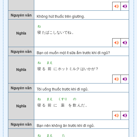
Nguyên văn
Không hút thuốc trên giường.
ね
寝
たばこしないでね
。
Nghĩa
Nguyên văn
Bạn có muốn một ít sữa ấm trước khi đi ngủ?
ね
まえ
寝
る
前
に
ホットミルク
はいかが？
Nghĩa
Nguyên văn
Tôi uống thuốc trước khi đi ngủ.
ね
まえ
くすり
の
寝
る
前
に
薬
を
飲
んだ
。
Nghĩa
Nguyên văn
Bạn nên không ăn trước khi đi ngủ.
ね
まえ
た