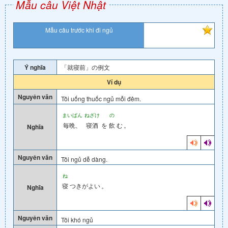
Mẫu câu Việt Nhật
Mẫu câu trước khi đi ngủ
Ý nghĩa
「就寝前」の例文
Ví dụ
Nguyên văn
Tôi uống thuốc ngủ mỗi đêm.
まいばん
ねざけ
の
毎晩、
寝酒
を
飲
む
。
Nghĩa
Nguyên văn
Tôi ngủ dễ dàng.
ね
寝
つきがよい
。
Nghĩa
Nguyên văn
Tôi khó ngủ