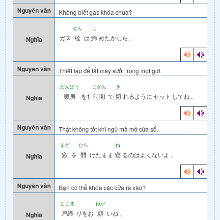
Nguyên văn
Không biết gas khóa chưa?
せん
し
ガス
栓
は
締
めたかしら
。
Nghĩa
Nguyên văn
Thiết lập để tắt máy sưởi trong một giờ.
だんぼう
じかん
き
暖房
を1
時間
で
切
れるように
セット
してね
。
Nghĩa
Nguyên văn
Thật không tốt khi ngủ mà mở cửa sổ.
まど
ひら
ね
窓
を
開
けたまま
寝
るのはよくないよ
。
Nghĩa
Nguyên văn
Bạn có thể khóa các cửa ra vào?
とじま
ねが
戸締
りをお
願
いね
。
Nghĩa