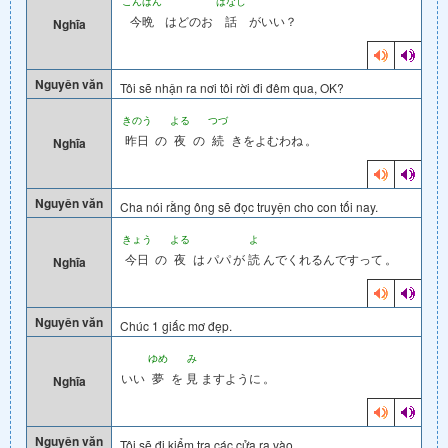
こんばん
はなし
今晩
はどのお
話
がいい？
Nghĩa
Nguyên văn
Tôi sẽ nhận ra nơi tôi rời đi đêm qua, OK?
きのう
よる
つづ
昨日
の
夜
の
続
きをよむわね
。
Nghĩa
Nguyên văn
Cha nói rằng ông sẽ đọc truyện cho con tối nay.
きょう
よる
よ
今日
の
夜
は
パパ
が
読
んでくれるんですって
。
Nghĩa
Nguyên văn
Chúc 1 giấc mơ đẹp.
ゆめ
み
いい
夢
を
見
ますように
。
Nghĩa
Nguyên văn
Tôi sẽ đi kiểm tra các cửa ra vào.