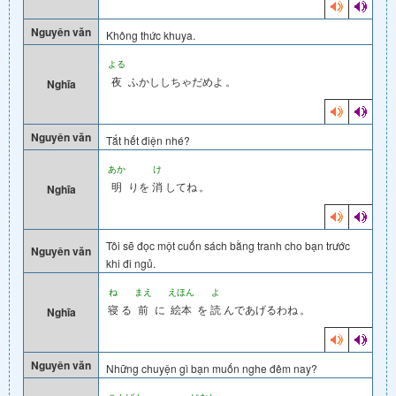
Nguyên văn
Không thức khuya.
よる
夜
ふかししちゃだめよ
。
Nghĩa
Nguyên văn
Tắt hết điện nhé?
あか
け
明
りを
消
してね
。
Nghĩa
Tôi sẽ đọc một cuốn sách bằng tranh cho bạn trước
Nguyên văn
khi đi ngủ.
ね
まえ
えほん
よ
寝
る
前
に
絵本
を
読
んであげるわね
。
Nghĩa
Nguyên văn
Những chuyện gì bạn muốn nghe đêm nay?