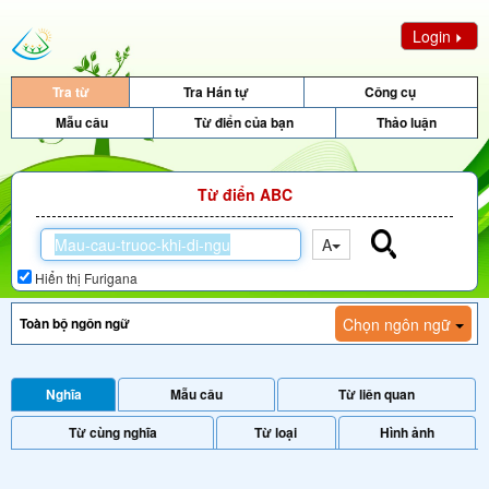
Login
Tra từ
Tra Hán tự
Công cụ
Mẫu câu
Từ điển của bạn
Thảo luận
Từ điển ABC
A
Hiển thị Furigana
Chọn ngôn ngữ
Nghĩa
Mẫu câu
Từ liên quan
Từ cùng nghĩa
Từ loại
Hình ảnh