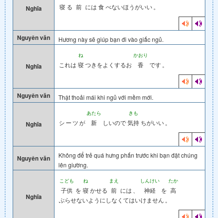
寝
る
前
には
食
べないほうがいい
。
Nghĩa
Nguyên văn
Hương này sẽ giúp bạn đi vào giấc ngủ.
ね
かおり
これは
寝
つきをよくするお
香
です
。
Nghĩa
Nguyên văn
Thật thoải mái khi ngủ với mềm mới.
あたら
きも
シ
ー
ツ
が
新
しいので
気持
ちがいい
。
Nghĩa
Không để trẻ quá hưng phấn trước khi bạn đặt chúng
Nguyên văn
lên giường.
こども
ね
まえ
しんけい
たか
子供
を
寝
かせる
前
には
、
神経
を
高
Nghĩa
ぶらせないようにしなくてはいけません
。