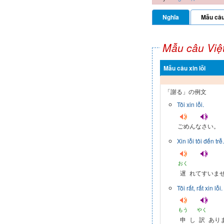
Nghĩa
Mẫu câ
Mẫu câu Việ
Mẫu câu xin lỗi
「謝る」の例文
Tôi xin lỗi.
ごめんなさい。
Xin lỗi tôi đến trễ.
おく
遅
れてすいま
Tôi rất, rất xin lỗi.
もう
やく
申
し
訳
あり