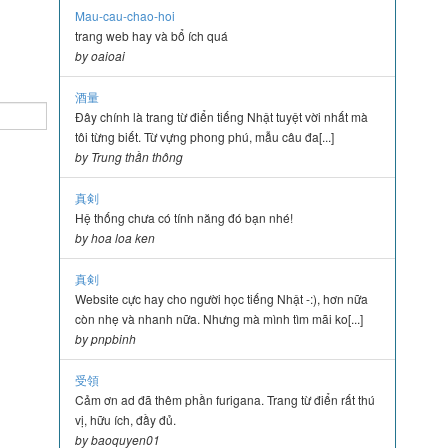
Mau-cau-chao-hoi
trang web hay và bổ ích quá
by oaioai
酒量
Đây chính là trang từ điển tiếng Nhật tuyệt vời nhất mà
tôi từng biết. Từ vựng phong phú, mẫu câu đa[...]
by Trung thần thông
真剣
Hệ thống chưa có tính năng đó bạn nhé!
by hoa loa ken
真剣
Website cực hay cho người học tiếng Nhật -:), hơn nữa
còn nhẹ và nhanh nữa. Nhưng mà mình tìm mãi ko[...]
by pnpbinh
受領
Cảm ơn ad đã thêm phần furigana. Trang từ điển rất thú
vị, hữu ích, đầy đủ.
by baoquyen01