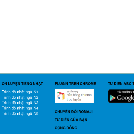
ÔN LUYỆN TIẾNG NHẬT
PLUGIN TRÊN CHROME
TỪ ĐIỂN ABC 
Trình độ nhật ngữ N1
Trình độ nhật ngữ N2
Trình độ nhật ngữ N3
Trình độ nhật ngữ N4
CHUYỂN ĐỔI ROMAJI
Trình độ nhật ngữ N5
TỪ ĐIỂN CỦA BẠN
CỘNG ĐỒNG