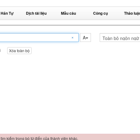
 Hán Tự
Dịch tài liệu
Mẫu câu
Công cụ
Thảo luậ
×
A
i
Xóa toàn bộ
 tìm kiếm trong bộ từ điển của thành viên khác.