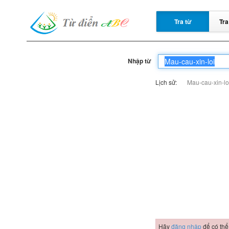
Tra từ
Tra
Nhập từ
Lịch sử:
Mau-cau-xin-lo
Hãy
đăng nhập
để có thể