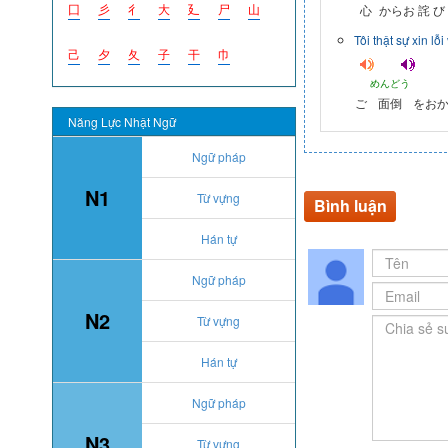
囗
彡
彳
大
廴
尸
山
心
からお
詫
び
Tôi thật sự xin lỗ
己
夕
夂
子
干
巾
めんどう
ご
面倒
をお
Năng Lực Nhật Ngữ
Ngữ pháp
N1
Từ vựng
Bình luận
Hán tự
Ngữ pháp
N2
Từ vựng
Hán tự
Ngữ pháp
N3
Từ vựng