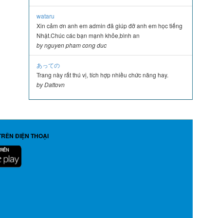
wataru
Xin cảm ơn anh em admin đã giúp đỡ anh em học tiếng
Nhật.Chúc các bạn mạnh khỏe,bình an
by nguyen pham cong duc
あっての
Trang này rất thú vị, tích hợp nhiều chức năng hay.
by Dattovn
TRÊN ĐIỆN THOẠI