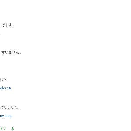
あ
上
げます
。
.
。
すいません
。
した
。
hiền hà.
かけしました
。
đáy lòng.
もう
あ