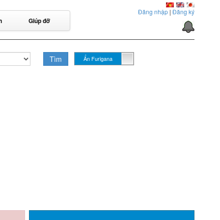
Đăng nhập
|
Đăng ký
n
Giúp đỡ
Tìm
Ẩn Furigana
Hiển thị Furigana