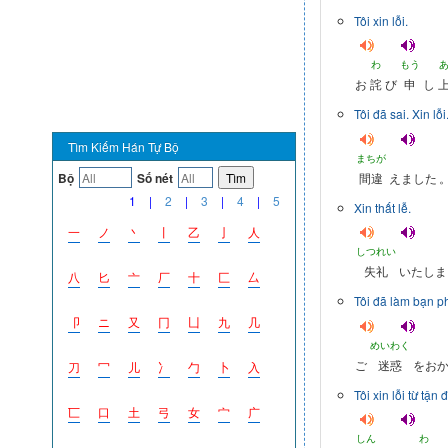
Tôi xin lỗi.
わ
もう
お
詫
び
申
し
Tôi đã sai. Xin lỗi
Tìm Kiếm Hán Tự Bộ
まちが
間違
えました
Bộ
Số nét
Tìm
1
|
2
|
3
|
4
|
5
Xin thất lễ.
一
ノ
丶
丨
乙
亅
人
しつれい
失礼
いたしま
八
匕
亠
厂
十
匚
厶
Tôi đã làm bạn p
卩
ニ
又
冂
凵
九
几
めいわく
ご
迷惑
をお
刀
冖
儿
冫
勹
卜
入
Tôi xin lỗi từ tận 
匸
口
土
弓
女
宀
广
しん
わ