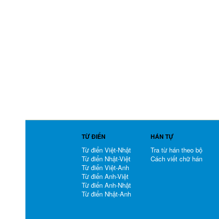
TỪ ĐIỂN
HÁN TỰ
Từ điển Việt-Nhật
Tra từ hán theo bộ
Từ điển Nhật-Việt
Cách viết chữ hán
Từ điển Việt-Anh
Từ điển Anh-Việt
Từ điển Anh-Nhật
Từ điển Nhật-Anh