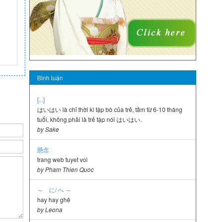
Bình luận
[...]
はいはい là chỉ thời kì tập bò của trẻ, tầm từ 6-10 tháng
tuổi, không phải là trẻ tập nói はいはい.
by Sake
懸念
trang web tuyet voi
by Pham Thien Quoc
～ に/ へ ～
hay hay ghê
by Leona