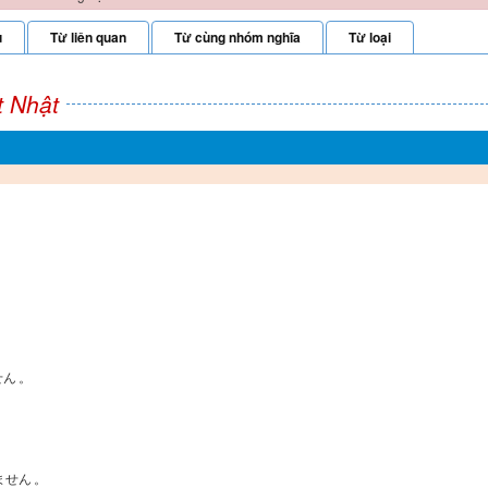
u
Từ liên quan
Từ cùng nhóm nghĩa
Từ loại
t Nhật
せん
。
ません
。