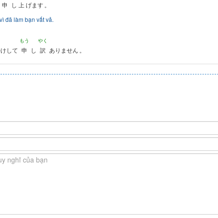
申
し
上
げます
。
i vì đã làm bạn vất vả.
もう
やく
かけして
申
し
訳
ありません
。