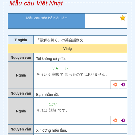
Mẫu câu Việt Nhật
Mẫu câu xóa bỏ hiểu lầm
Ý nghĩa
「誤解を解く」の英会話例文
Ví dụ
Nguyên văn
Tôi không có ý đó.
いみ
い
そういう
意味
で
言
ったのではありません
。
Nghĩa
Nguyên văn
Bạn nhầm rồi.
ごかい
それは
誤解
です
。
Nghĩa
Nguyên văn
Xin đừng hiểu lầm.