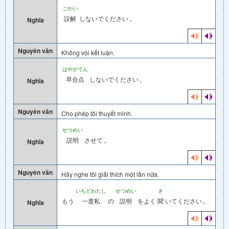
ごかい
誤解
しないでください
。
Nghĩa
Nguyên văn
Không vội kết luận.
はやがてん
早合点
しないでください
。
Nghĩa
Nguyên văn
Cho phép tôi thuyết minh.
せつめい
説明
させて
。
Nghĩa
Nguyên văn
Hãy nghe tôi giải thích một lần nữa.
いちどわたし
せつめい
き
もう
一度私
の
説明
をよく
聞
いてください
。
Nghĩa