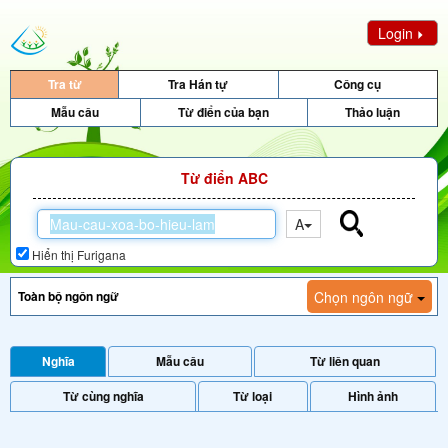
Login
Tra từ
Tra Hán tự
Công cụ
Mẫu câu
Từ điển của bạn
Thảo luận
Từ điển ABC
A
Hiển thị Furigana
Chọn ngôn ngữ
Nghĩa
Mẫu câu
Từ liên quan
Từ cùng nghĩa
Từ loại
Hình ảnh