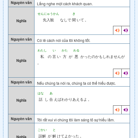
Nguyên văn
Lắng nghe một cách khách quan.
せんにゅうかん
き
先入観
なしで
聞
いて
。
Nghĩa
Nguyên văn
Có lẽ cách nói của tôi không tốt.
わたし
い
かた
わる
私
の
言
い
方
が
悪
かったのかもしれませんが
Nghĩa
。
Nguyên văn
Nếu chúng ta nói ra, chúng ta có thể hiểu được.
はな
あ
話
し
合
えばわかりあえるよ
。
Nghĩa
Nguyên văn
Tôi rất vui vì chúng tôi làm sáng tỏ sự hiểu lầm.
ごかい
と
誤解
が
解
けてよかった
。
Nghĩa