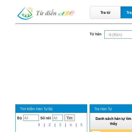
Tra từ
Tra
Từ hán
Tìm Kiếm Hán Tự Bộ
Tra Hán Tự
Bộ
Số nét
Tìm
Danh sách hán tự tìm
thấy
1
|
2
|
3
|
4
|
5