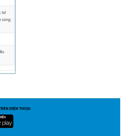
; sự
ốn cùng;
iếu
TRÊN ĐIỆN THOẠI