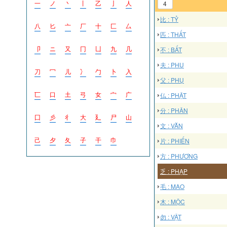
一
ノ
丶
丨
乙
亅
人
4
比 : TỶ
八
匕
亠
厂
十
匚
厶
匹 : THẤT
卩
ニ
又
冂
凵
九
几
不 : BẤT
夫 : PHU
刀
冖
儿
冫
勹
卜
入
父 : PHỤ
匸
口
土
弓
女
宀
广
仏 : PHẬT
分 : PHÂN
囗
彡
彳
大
廴
尸
山
文 : VĂN
己
夕
夂
子
干
巾
片 : PHIẾN
方 : PHƯƠNG
乏 : PHẠP
毛 : MAO
木 : MỘC
勿 : VẬT