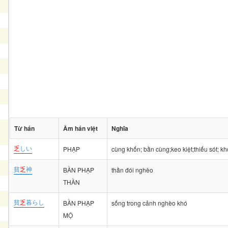
Từ hán
Âm hán việt
Nghĩa
乏
しい
PHẠP
cùng khốn; bần cùng;keo kiệt;thiếu sót; k
貧
乏
神
BẦN PHẠP
thần đói nghèo
THẦN
貧
乏
暮らし
BẦN PHẠP
sống trong cảnh nghèo khó
MỘ