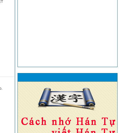
HIỆT
o.