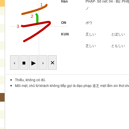
Hán
PHẠP- Số nét: 04 - Bộ: P
1
ノ
2
ON
ボウ
3
KUN
乏しい
とぼしい
乏しい
ともしい
‹
■
▶
›
✕
Thiếu, không có đủ.
Mỏi mệt, chủ từ khách không tiếp gọi là đạo phạp 道乏 mệt lắm xin thứ ch