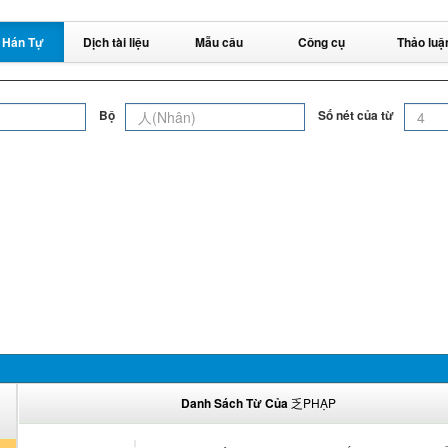
 Hán Tự
Dịch tài liệu
Mẫu câu
Công cụ
Thảo luậ
Bộ
Số nét của từ
Danh Sách Từ Của
乏PHẠP