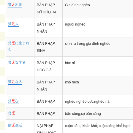
貧
乏
所帯
BẦN PHẠP
Gia đình nghèo
SỞ ĐỚI,ĐÁI
貧
乏
人
BẦN PHẠP
người nghèo
NHÂN
貧
乏
に生まれ
BẦN PHẠP
sinh ra trong gia đình nghèo
る
SINH
貧
乏
な学者
BẦN PHẠP
hàn sĩ
HỌC GIẢ
貧
乏
な人
BẦN PHẠP
khố rách
NHÂN
貧
乏
な
BẦN PHẠP
nghèo;nghèo cực;nghèo nàn
貧
乏
BẦN PHẠP
bần cùng;sự bần cùng
耐
乏
生活
NẠI PHẠP
cuộc sống khắc khổ; cuộc sống khổ hạnh
SINH HOẠT