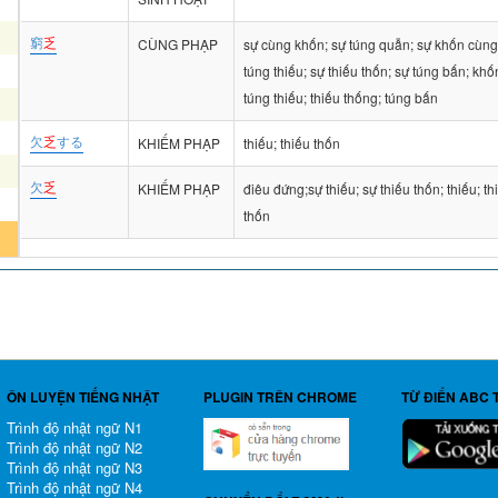
窮
乏
CÙNG PHẠP
sự cùng khốn; sự túng quẫn; sự khốn cùng
túng thiếu; sự thiếu thốn; sự túng bấn; kh
túng thiếu; thiếu thống; túng bấn
欠
乏
する
KHIẾM PHẠP
thiếu; thiếu thốn
欠
乏
KHIẾM PHẠP
điêu đứng;sự thiếu; sự thiếu thốn; thiếu; th
thốn
ÔN LUYỆN TIẾNG NHẬT
PLUGIN TRÊN CHROME
TỪ ĐIỂN ABC 
Trình độ nhật ngữ N1
Trình độ nhật ngữ N2
Trình độ nhật ngữ N3
Trình độ nhật ngữ N4