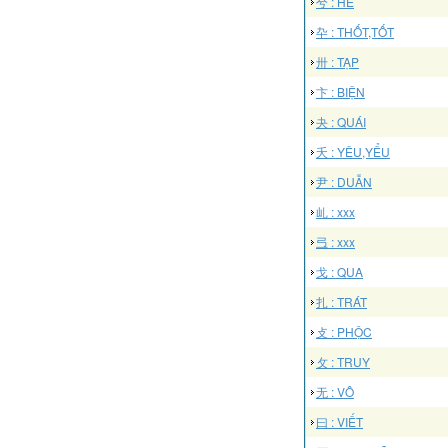
兮 : HỀ
卆 : THỐT,TỐT
卅 : TẠP
卞 : BIỆN
夬 : QUÁI
夭 : YÊU,YỂU
尹 : DUẪN
乢 : xxx
弖 : xxx
戈 : QUA
扎 : TRÁT
攴 : PHỘC
攵 : TRUY
无 : VÔ
曰 : VIẾT