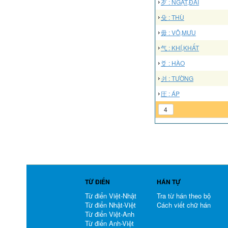
歹 : NGẠT,ĐÃI
殳 : THÙ
毋 : VÔ,MƯU
气 : KHÍ,KHẤT
爻 : HÀO
爿 : TƯỜNG
圧 : ÁP
4
TỪ ĐIỂN
HÁN TỰ
Từ điển Việt-Nhật
Tra từ hán theo bộ
Từ điển Nhật-Việt
Cách viết chữ hán
Từ điển Việt-Anh
Từ điển Anh-Việt