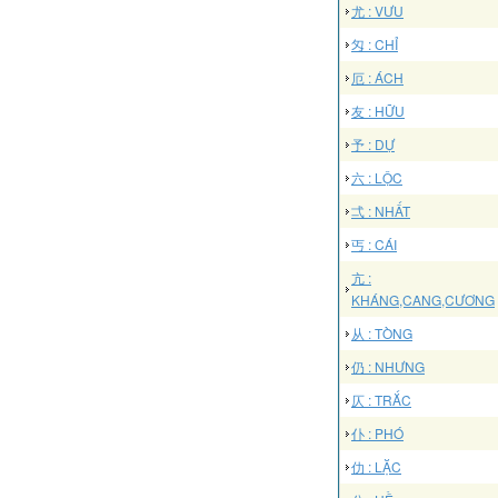
尤 : VƯU
匁 : CHỈ
厄 : ÁCH
友 : HỮU
予 : DỰ
六 : LỘC
弌 : NHẤT
丐 : CÁI
亢 :
KHÁNG,CANG,CƯƠNG
从 : TÒNG
仍 : NHƯNG
仄 : TRẮC
仆 : PHÓ
仂 : LẶC