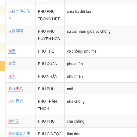
夫
婦の仲を裂
PHU PHỤ
chia lìa đôi lứa
く
TRỌNG LIỆT
夫
婦喧嘩
PHU PHỤ
sự cãi nhau giữa vợ chồng
HUYÊN HOA
夫
妻
PHU THÊ
vợ chồng; phu thê
夫
君
PHU QUÂN
phu quân
夫
人
PHU NHÂN
phu nhân
夫
れ
夫
れ
PHU PHU
mỗi
夫
の親戚
PHU THÂN
nhà chồng
THÍCH
夫
の父
PHU PHỤ
cha chồng
夫
の家族と生
PHU GIA TỘC
làm dâu