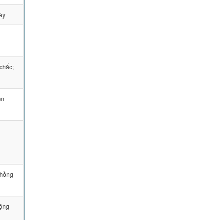
ày
;chắc;
ện
chồng
động