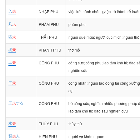
入
夫
NHẬP PHU
việc trở thành chồng;việc trở thành rể trưở
凡
夫
PHÀM PHU
phàm phu
匹
夫
THẤT PHU
người quê mùa; người cục mịch; người thô
坑
夫
KHANH PHU
thợ mỏ
工
夫
CÔNG PHU
công sức; công phu; lao tâm khổ tứ; đào s
nghiên cứu
工
夫
CÔNG PHU
công nhân; người lao động tại công xưởng
cụ
工
夫
する
CÔNG PHU
bỏ công sức; nghĩ ra nhiều phương pháp đ
lao tâm khổ tứ; đào sâu nghiên cứu
水
夫
THỦY PHU
thủy thủ
賢
夫
人
HIỀN PHU
người vợ khôn ngoan