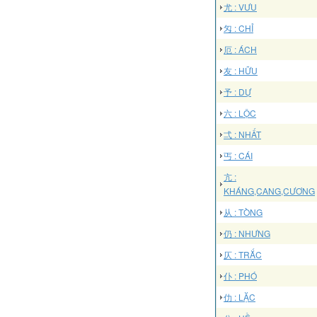
尤 : VƯU
匁 : CHỈ
厄 : ÁCH
友 : HỮU
予 : DỰ
六 : LỘC
弌 : NHẤT
丐 : CÁI
亢 :
KHÁNG,CANG,CƯƠNG
从 : TÒNG
仍 : NHƯNG
仄 : TRẮC
仆 : PHÓ
仂 : LẶC