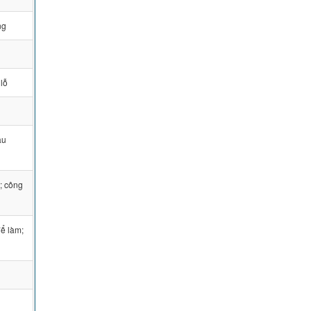
ng
 lỗ
âu
; công
ể làm;