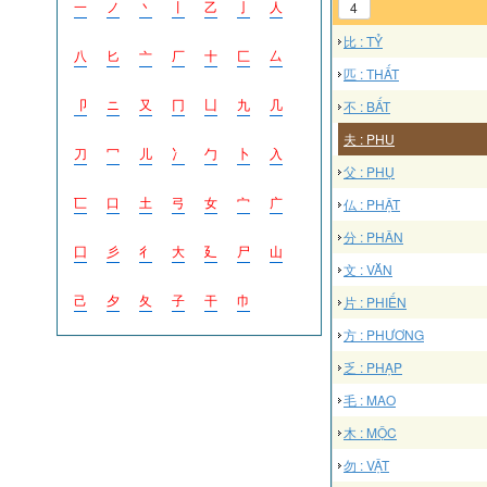
一
ノ
丶
丨
乙
亅
人
4
比 : TỶ
八
匕
亠
厂
十
匚
厶
匹 : THẤT
卩
ニ
又
冂
凵
九
几
不 : BẤT
夫 : PHU
刀
冖
儿
冫
勹
卜
入
父 : PHỤ
匸
口
土
弓
女
宀
广
仏 : PHẬT
分 : PHÂN
囗
彡
彳
大
廴
尸
山
文 : VĂN
己
夕
夂
子
干
巾
片 : PHIẾN
方 : PHƯƠNG
乏 : PHẠP
毛 : MAO
木 : MỘC
勿 : VẬT