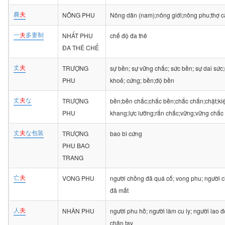
農
夫
NÔNG PHU
Nông dân (nam);nông giới;nông phu;thợ c
一
夫
多妻制
NHẤT PHU
chế độ đa thê
ĐA THÊ CHẾ
丈
夫
TRƯỢNG
sự bền; sự vững chắc; sức bền; sự dai sức
PHU
khoẻ; cứng; bền;độ bền
丈
夫
な
TRƯỢNG
bền;bền chắc;chắc bền;chắc chắn;chặt;ki
PHU
khang;lực lưỡng;rắn chắc;vững;vững chắc
丈
夫
な包装
TRƯỢNG
bao bì cứng
PHU BAO
TRANG
亡
夫
VONG PHU
người chồng đã quá cố; vong phu; người 
đã mất
人
夫
NHÂN PHU
người phu hồ; người làm cu ly; người lao 
chân tay