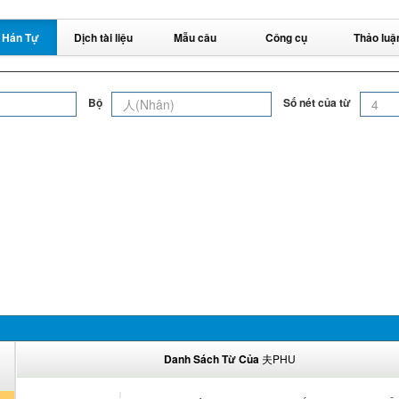
 Hán Tự
Dịch tài liệu
Mẫu câu
Công cụ
Thảo luậ
Bộ
Số nét của từ
Danh Sách Từ Của
夫PHU