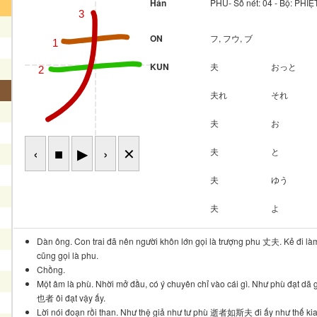
Hán
PHU- Số nét: 04 - Bộ: PH
3
ON
フ, フウ, ブ
1
KUN
夫
おっと
2
4
夫れ
それ
夫
お
‹
■
▶
›
✕
夫
と
夫
ゆう
夫
よ
Dàn ông. Con trai đã nên người khôn lớn gọi là trượng phu 丈夫. Kẻ đi l
cũng gọi là phu.
Chồng.
Một âm là phù. Nhời mở đầu, có ý chuyên chỉ vào cái gì. Như phù đạt dã
也者 ôi đạt vậy ấy.
Lời nói đoạn rồi than. Như thệ giả như tư phù 逝者如斯夫 đi ấy như thế kia