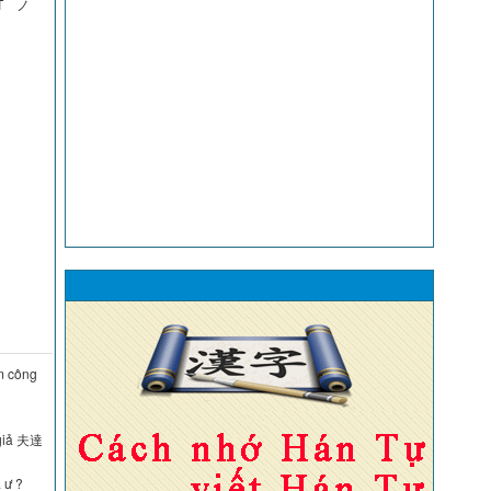
IỆT ノ
àm công
 giả 夫達
 ư ?