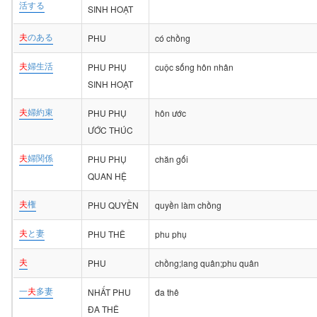
活する
SINH HOẠT
夫
のある
PHU
có chồng
夫
婦生活
PHU PHỤ
cuộc sống hôn nhân
SINH HOẠT
夫
婦約束
PHU PHỤ
hôn ước
ƯỚC THÚC
夫
婦関係
PHU PHỤ
chăn gối
QUAN HỆ
夫
権
PHU QUYỀN
quyền làm chồng
夫
と妻
PHU THÊ
phu phụ
夫
PHU
chồng;lang quân;phu quân
一
夫
多妻
NHẤT PHU
đa thê
ĐA THÊ