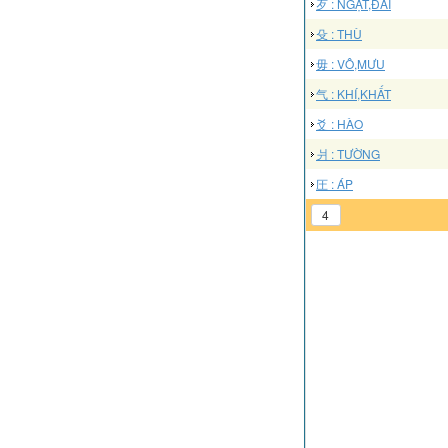
歹 : NGẠT,ĐÃI
殳 : THÙ
毋 : VÔ,MƯU
气 : KHÍ,KHẤT
爻 : HÀO
爿 : TƯỜNG
圧 : ÁP
4