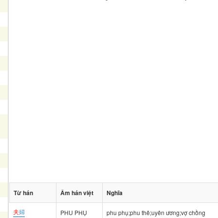
Từ hán
Âm hán việt
Nghĩa
夫
婦
PHU PHỤ
phu phụ;phu thê;uyên ương;vợ chồng