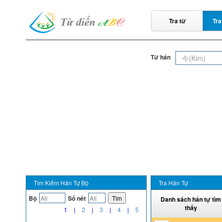
Tra từ
Tra
Từ hán
Tìm Kiếm Hán Tự Bộ
Tra Hán Tự
Bộ
Số nét
Tìm
Danh sách hán tự tìm
thấy
1
|
2
|
3
|
4
|
5