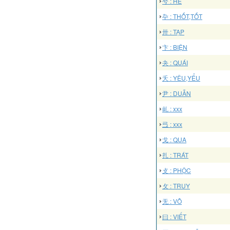
兮 : HỀ
卆 : THỐT,TỐT
卅 : TẠP
卞 : BIỆN
夬 : QUÁI
夭 : YÊU,YỂU
尹 : DUẪN
乢 : xxx
弖 : xxx
戈 : QUA
扎 : TRÁT
攴 : PHỘC
攵 : TRUY
无 : VÔ
曰 : VIẾT