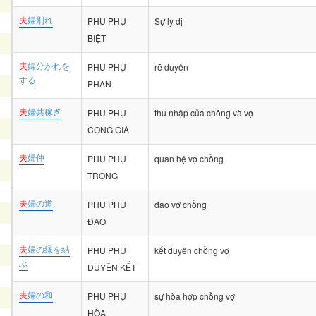
夫
婦別れ
PHU PHỤ
Sự ly dị
BIỆT
夫
婦分かれを
PHU PHỤ
rẽ duyên
する
PHÂN
夫
婦共稼ぎ
PHU PHỤ
thu nhập của chồng và vợ
CỘNG GIÁ
夫
婦仲
PHU PHỤ
quan hệ vợ chồng
TRỌNG
夫
婦の道
PHU PHỤ
đạo vợ chồng
ĐẠO
夫
婦の縁を結
PHU PHỤ
kết duyên chồng vợ
ぶ
DUYÊN KẾT
夫
婦の和
PHU PHỤ
sự hòa hợp chồng vợ
HÒA