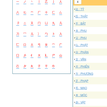
一
ノ
丶
丨
乙
亅
人
4
比 : TỶ
八
匕
亠
厂
十
匚
厶
匹 : THẤT
卩
ニ
又
冂
凵
九
几
不 : BẤT
夫 : PHU
刀
冖
儿
冫
勹
卜
入
父 : PHỤ
匸
口
土
弓
女
宀
广
仏 : PHẬT
分 : PHÂN
囗
彡
彳
大
廴
尸
山
文 : VĂN
己
夕
夂
子
干
巾
片 : PHIẾN
方 : PHƯƠNG
乏 : PHẠP
毛 : MAO
木 : MỘC
勿 : VẬT