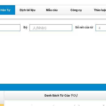
 Hán Tự
Dịch tài liệu
Mẫu câu
Công cụ
Thảo luậ
Bộ
Số nét của từ
Danh Sách Từ Của
予DỰ