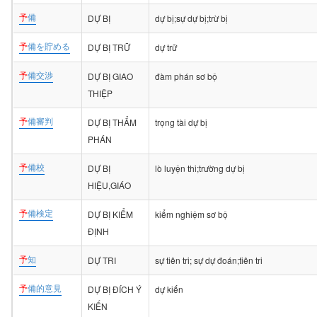
予
備
DỰ BỊ
dự bị;sự dự bị;trừ bị
予
備を貯める
DỰ BỊ TRỮ
dự trữ
予
備交渉
DỰ BỊ GIAO
đàm phán sơ bộ
THIỆP
予
備審判
DỰ BỊ THẨM
trọng tài dự bị
PHÁN
予
備校
DỰ BỊ
lò luyện thi;trường dự bị
HIỆU,GIÁO
予
備検定
DỰ BỊ KIỂM
kiểm nghiệm sơ bộ
ĐỊNH
予
知
DỰ TRI
sự tiên tri; sự dự đoán;tiên tri
予
備的意見
DỰ BỊ ĐÍCH Ý
dự kiến
KIẾN