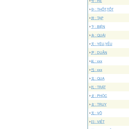
兮 : HỀ
卆 : THỐT,TỐT
卅 : TẠP
卞 : BIỆN
夬 : QUÁI
夭 : YÊU,YỂU
尹 : DUẪN
乢 : xxx
弖 : xxx
戈 : QUA
扎 : TRÁT
攴 : PHỘC
攵 : TRUY
无 : VÔ
曰 : VIẾT