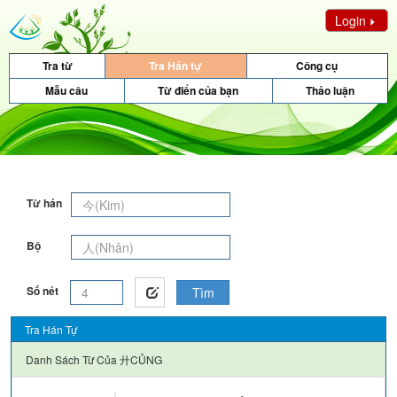
Login
Tra từ
Tra Hán tự
Công cụ
Mẫu câu
Từ điển của bạn
Thảo luận
Từ hán
Bộ
Số nét
Tìm
Tra Hán Tự
Danh Sách Từ Của
廾CỦNG