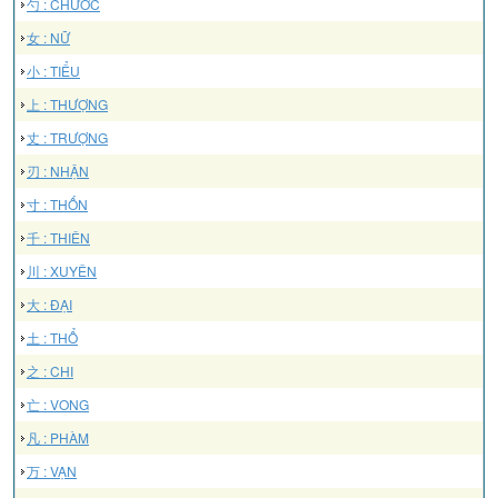
勺 : CHƯỚC
女 : NỮ
小 : TIỂU
上 : THƯỢNG
丈 : TRƯỢNG
刃 : NHẬN
寸 : THỐN
千 : THIÊN
川 : XUYÊN
大 : ĐẠI
土 : THỔ
之 : CHI
亡 : VONG
凡 : PHÀM
万 : VẠN