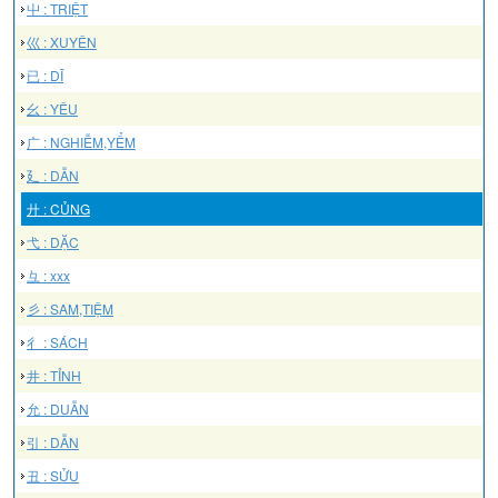
屮 : TRIỆT
巛 : XUYÊN
已 : DĨ
幺 : YÊU
广 : NGHIỄM,YỂM
廴 : DẪN
廾 : CỦNG
弋 : DẶC
彑 : xxx
彡 : SAM,TIỆM
彳 : SÁCH
井 : TỈNH
允 : DUẪN
引 : DẪN
丑 : SỬU