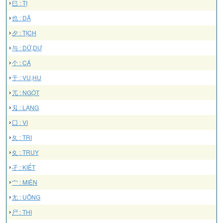
巳 : TỊ
也 : DÃ
夕 : TỊCH
与 : DỮ,DỰ
个 : CÁ
于 : VU,HU
兀 : NGỘT
刄 : LẠNG
囗 : VI
夂 : TRI
夊 : TRUY
孑 : KIẾT
宀 : MIÊN
尢 : UÔNG
尸 : THI