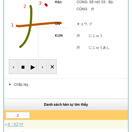
Hán
CỦNG- Số nét: 03 - Bộ:
3
2
CỦNG 廾
ON
キョウ, ク
1
KUN
廾
にじゅう
廾
にじゅうあし
‹
■
▶
›
✕
Chắp tay.
Danh sách hán tự tìm thấy
2
子 : TỬ,TÝ