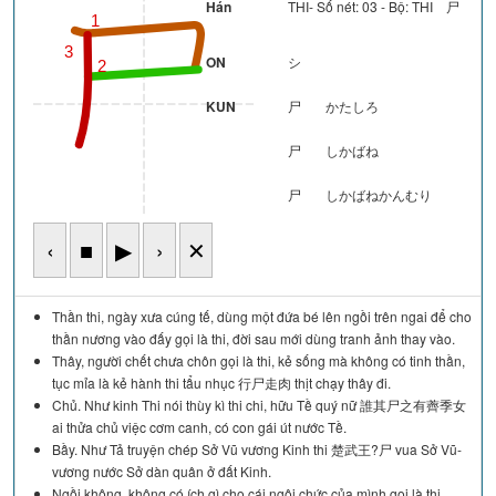
Hán
THI- Số nét: 03 - Bộ: THI 尸
1
3
ON
シ
2
KUN
尸
かたしろ
尸
しかばね
尸
しかばねかんむり
‹
■
▶
›
✕
Thần thi, ngày xưa cúng tế, dùng một đứa bé lên ngồi trên ngai để cho
thần nương vào đấy gọi là thi, đời sau mới dùng tranh ảnh thay vào.
Thây, người chết chưa chôn gọi là thi, kẻ sống mà không có tinh thần,
tục mỉa là kẻ hành thi tẩu nhục 行尸走肉 thịt chạy thây đi.
Chủ. Như kinh Thi nói thùy kì thi chi, hữu Tề quý nữ 誰其尸之有薺季女
ai thửa chủ việc cơm canh, có con gái út nước Tề.
Bầy. Như Tả truyện chép Sở Vũ vương Kinh thi 楚武王?尸 vua Sở Vũ-
vương nước Sở dàn quân ở đất Kinh.
Ngồi không, không có ích gì cho cái ngôi chức của mình gọi là thi.