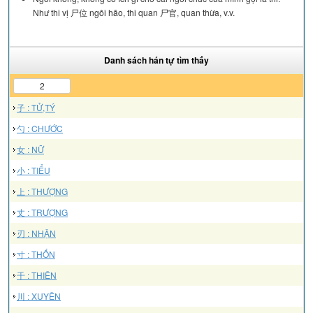
Như thi vị 尸位 ngôi hão, thi quan 尸官, quan thừa, v.v.
Danh sách hán tự tìm thấy
2
子 : TỬ,TÝ
勺 : CHƯỚC
女 : NỮ
小 : TIỂU
上 : THƯỢNG
丈 : TRƯỢNG
刃 : NHẬN
寸 : THỐN
千 : THIÊN
川 : XUYÊN