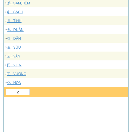
彡 : SAM,TIỆM
彳 : SÁCH
井 : TỈNH
允 : DUẪN
引 : DẪN
丑 : SỬU
云 : VÂN
円 : VIÊN
王 : VƯƠNG
化 : HÓA
2