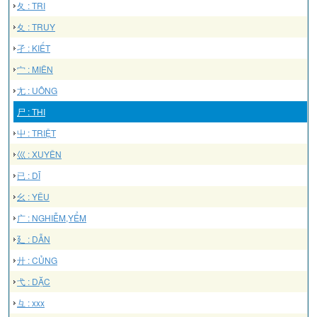
夂 : TRI
夊 : TRUY
孑 : KIẾT
宀 : MIÊN
尢 : UÔNG
尸 : THI
屮 : TRIỆT
巛 : XUYÊN
已 : DĨ
幺 : YÊU
广 : NGHIỄM,YỂM
廴 : DẪN
廾 : CỦNG
弋 : DẶC
彑 : xxx