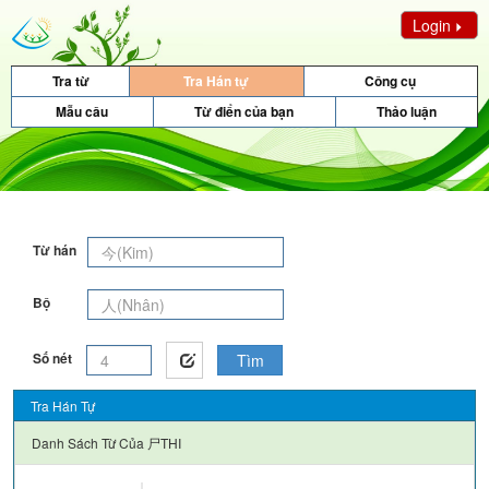
Login
Tra từ
Tra Hán tự
Công cụ
Mẫu câu
Từ điển của bạn
Thảo luận
Từ hán
Bộ
Số nét
Tìm
Tra Hán Tự
Danh Sách Từ Của
尸THI