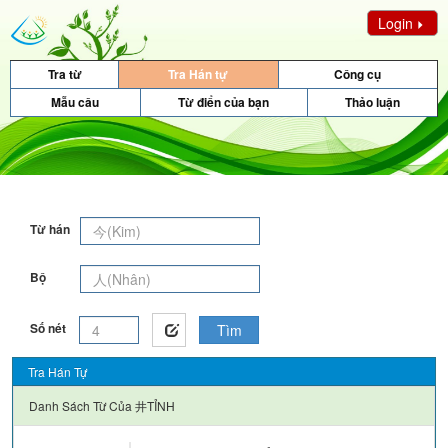
Login
Tra từ
Tra Hán tự
Công cụ
Mẫu câu
Từ điển của bạn
Thảo luận
Từ hán
Bộ
Số nét
Tìm
Tra Hán Tự
Danh Sách Từ Của
井TỈNH