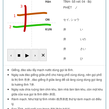
Hán
TỈNH- Số nét: 04 - Bộ:
3
PHIỆT ノ
1
ON
セイ, ショウ
2
KUN
井
い
井
いの
井
さい
‹
■
▶
›
✕
井
ひ
Giếng, đào sâu lấy mạch nước dùng gọi là tỉnh.
Ngày xưa đào giếng giữa phố cho hàng phố cùng dùng, nên gọi phố
là thị tỉnh 市井 , đào giếng ở giữa làng để cả làng cùng dùng gọi làng
là hương tỉnh ?井.
Ngày xưa chia ruộng làm chín khu, tám nhà làm tám khu, còn một khu
giữa của vua gọi là tỉnh điền 井田.
Rành mạch. Như trật tự tỉnh nhiên 秩序井然 thứ tự rành mạch có điều
lý.
Sao Tỉnh, một ngôi sao trong ;Nhị thập bát tú.