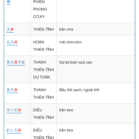
機
PHIẾN
PHONG
CƠ,KY
天
井
THIÊN TỈNH
trần nhà
丸天
井
HOÀN
mái vòm;vòm
THIÊN TỈNH
青天
井
予算
THANH
Sự dự toán quá cao
THIÊN TỈNH
DỰ TOÁN
青天
井
THANH
Bầu trời xanh; ngoài trời
THIÊN TỈNH
吊り天
井
ĐIẾU
trần treo
THIÊN TỈNH
釣り天
井
ĐIẾU
trần treo
THIÊN TỈNH