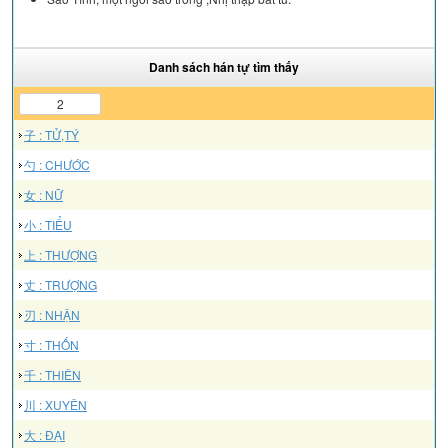
Danh sách hán tự tìm thấy
2
子 : TỬ,TÝ
勺 : CHƯỚC
女 : NỮ
小 : TIỂU
上 : THƯỢNG
丈 : TRƯỢNG
刃 : NHẬN
寸 : THỐN
千 : THIÊN
川 : XUYÊN
大 : ĐẠI