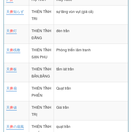
天
井
知らず
THIÊN TỈNH
sự tăng vùn vụt (giá cả)
TRI
天
井
灯
THIÊN TỈNH
đèn trần
ĐĂNG
天
井
桟敷
THIÊN TỈNH
Phòng triển lãm tranh
SẠN PHU
天
井
板
THIÊN TỈNH
tấm lát trần
BẢN,BẢNG
天
井
扇
THIÊN TỈNH
Quạt trần
PHIẾN
天
井
値
THIÊN TỈNH
Giá trần
TRỊ
天
井
の扇風
THIÊN TỈNH
quạt trần