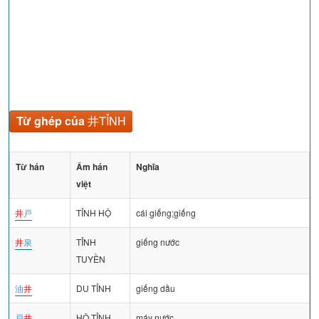
Từ ghép của
井TỈNH
Từ hán
Âm hán
Nghĩa
việt
井
戸
TỈNH HỘ
cái giếng;giếng
井
泉
TỈNH
giếng nước
TUYỀN
油
井
DU TỈNH
giếng dầu
戸
井
HỘ TỈNH
máy nước