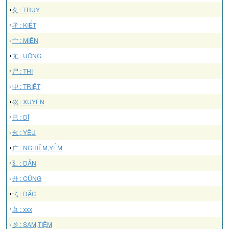
夊 : TRUY
孑 : KIẾT
宀 : MIÊN
尢 : UÔNG
尸 : THI
屮 : TRIỆT
巛 : XUYÊN
已 : DĨ
幺 : YÊU
广 : NGHIỄM,YỂM
廴 : DẪN
廾 : CỦNG
弋 : DẶC
彑 : xxx
彡 : SAM,TIỆM