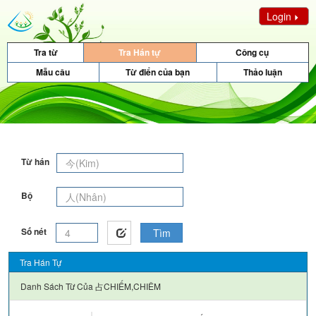
Login
Tra từ
Tra Hán tự
Công cụ
Mẫu câu
Từ điển của bạn
Thảo luận
Từ hán
Bộ
Số nét
Tìm
Tra Hán Tự
Danh Sách Từ Của
占CHIẾM,CHIÊM