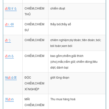
占
取する
CHIẾM,CHIÊM
chiếm đoạt
THỦ
占
い師
CHIẾM,CHIÊM
thầy bói;thầy số
SƯ
占
う
CHIẾM,CHIÊM
chiêm nghiệm;dự đoán; tiên đoán; bói;
bói toán;xem bói
占
める
CHIẾM,CHIÊM
bao gồm;chiếm;giải thích
(cho);mắc;nắm giữ; chiếm đóng;tiêu
diệt; đánh bại
独
占
企業
ĐỘC
giới lũng đoạn
CHIẾM,CHIÊM
XÍ NGHIỆP
買
占
め
MÃI
Thu mua hàng hoá
CHIẾM,CHIÊM