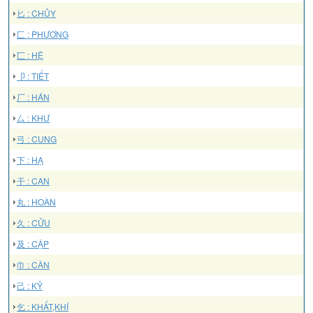
匕 : CHỦY
匚 : PHƯƠNG
匸 : HỆ
卩 : TIẾT
厂 : HÁN
厶 : KHƯ
弓 : CUNG
下 : HẠ
干 : CAN
丸 : HOÀN
久 : CỬU
及 : CẬP
巾 : CÂN
己 : KỶ
乞 : KHẤT,KHÍ