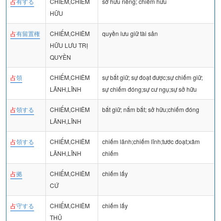
占
有する
CHIẾM,CHIÊM
sở hữu riêng; chiếm hữu
HỮU
占
有留置権
CHIẾM,CHIÊM
quyền lưu giữ tài sản
HỮU LƯU TRỊ
QUYỀN
占
領
CHIẾM,CHIÊM
sự bắt giữ; sự đoạt được;sự chiếm giữ;
LÃNH,LĨNH
sự chiếm đóng;sự cư ngụ;sự sở hữu
占
領する
CHIẾM,CHIÊM
bắt giữ; nắm bắt; sở hữu;chiếm đóng
LÃNH,LĨNH
占
領する
CHIẾM,CHIÊM
chiếm lãnh;chiếm lĩnh;tước đoạt;xâm
LÃNH,LĨNH
chiếm
占
拠
CHIẾM,CHIÊM
chiếm lấy
CỨ
占
守する
CHIẾM,CHIÊM
chiếm lấy
THỦ