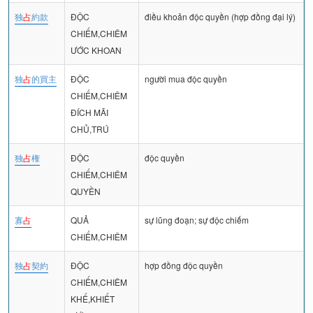
独
占
約款
ĐỘC
điều khoản độc quyền (hợp đồng đại lý)
CHIẾM,CHIÊM
ƯỚC KHOAN
独
占
的買主
ĐỘC
người mua độc quyền
CHIẾM,CHIÊM
ĐÍCH MÃI
CHỦ,TRÚ
独
占
権
ĐỘC
độc quyền
CHIẾM,CHIÊM
QUYỀN
寡
占
QUẢ
sự lũng đoạn; sự độc chiếm
CHIẾM,CHIÊM
独
占
契約
ĐỘC
hợp đồng độc quyền
CHIẾM,CHIÊM
KHẾ,KHIẾT