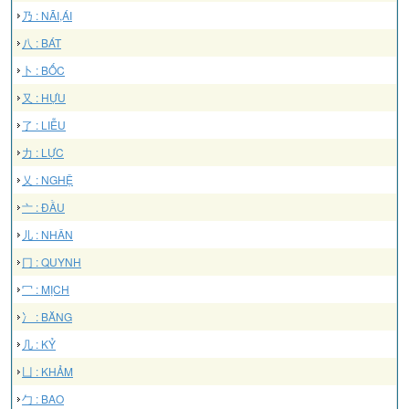
乃 : NÃI,ÁI
八 : BÁT
卜 : BỐC
又 : HỰU
了 : LIỄU
力 : LỰC
乂 : NGHỆ
亠 : ĐẦU
儿 : NHÂN
冂 : QUYNH
冖 : MỊCH
冫 : BĂNG
几 : KỶ
凵 : KHẢM
勹 : BAO