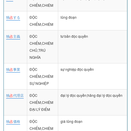
CHIẾM,CHIÊM
独
占
する
ĐỘC
lũng đoạn
CHIẾM,CHIÊM
独
占
主義
ĐỘC
tư bản độc quyền
CHIẾM,CHIÊM
CHỦ,TRÚ
NGHĨA
独
占
事業
ĐỘC
sự nghiệp độc quyền
CHIẾM,CHIÊM
SỰ NGHIỆP
独
占
代理店
ĐỘC
đại lý độc quyền;hãng đại lý độc quyền
CHIẾM,CHIÊM
ĐẠI LÝ ĐIẾM
独
占
価格
ĐỘC
giá lũng đoạn
CHIẾM,CHIÊM