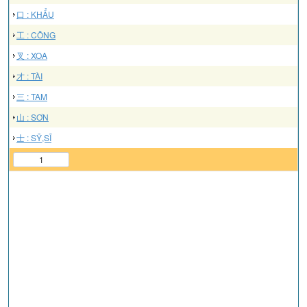
口 : KHẨU
工 : CÔNG
叉 : XOA
才 : TÀI
三 : TAM
山 : SƠN
士 : SỸ,SĨ
1