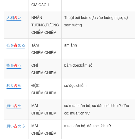
GIÁ CÁCH
人相
占
い
NHÂN
Thuật bói toán dựa vào tướng mạo; sự
TƯƠNG,TƯỚNG
xem tướng
CHIẾM,CHIÊM
心を
占
める
TÂM
ám ảnh
CHIẾM,CHIÊM
指を
占
う
CHỈ
bấm độn;bấm số
CHIẾM,CHIÊM
独り
占
め
ĐỘC
sự độc chiếm
CHIẾM,CHIÊM
買い
占
め
MÃI
sự mua toàn bộ; sự đầu cơ tích trữ; đầu
CHIẾM,CHIÊM
cơ; mua tích trữ
買い
占
める
MÃI
mua toàn bộ; đầu cơ tích trữ
CHIẾM,CHIÊM