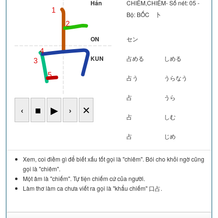
Hán
CHIẾM,CHIÊM- Số nét: 05 -
1
Bộ: BỐC 卜
2
ON
セン
4
KUN
占める
しめる
3
5
占う
うらなう
占
うら
‹
■
▶
›
✕
占
しむ
占
じめ
Xem, coi điềm gì để biết xấu tốt gọi là "chiêm". Bói cho khỏi ngờ cũng
gọi là "chiêm".
Một âm là "chiếm". Tự tiện chiếm cứ của người.
Làm thơ làm ca chưa viết ra gọi là "khẩu chiếm" 口占.