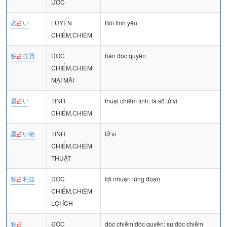
ƯỚC
恋
占
い
LUYẾN
Bói tình yêu
CHIẾM,CHIÊM
独
占
売買
ĐỘC
bán độc quyền
CHIẾM,CHIÊM
MẠI MÃI
星
占
い
TINH
thuật chiêm tinh; lá số tử vi
CHIẾM,CHIÊM
星
占
い術
TINH
tử vi
CHIẾM,CHIÊM
THUẬT
独
占
利益
ĐỘC
lợi nhuận lũng đoạn
CHIẾM,CHIÊM
LỢI ÍCH
独
占
ĐỘC
độc chiếm;độc quyền; sự độc chiếm