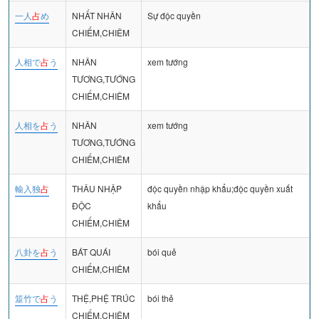
一人
占
め
NHẤT NHÂN
Sự độc quyền
CHIẾM,CHIÊM
人相で
占
う
NHÂN
xem tướng
TƯƠNG,TƯỚNG
CHIẾM,CHIÊM
人相を
占
う
NHÂN
xem tướng
TƯƠNG,TƯỚNG
CHIẾM,CHIÊM
輸入独
占
THÂU NHẬP
độc quyền nhập khẩu;độc quyền xuất
ĐỘC
khẩu
CHIẾM,CHIÊM
八卦を
占
う
BÁT QUÁI
bói quẻ
CHIẾM,CHIÊM
筮竹で
占
う
THỆ,PHỆ TRÚC
bói thẻ
CHIẾM,CHIÊM