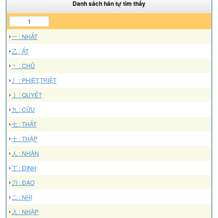
Danh sách hán tự tìm thấy
1
一 : NHẤT
乙 : ẤT
丶 : CHỦ
丿 : PHIỆT,TRIỆT
亅 : QUYẾT
九 : CỬU
七 : THẤT
十 : THẬP
人 : NHÂN
丁 : ĐINH
刀 : ĐAO
二 : NHỊ
入 : NHẬP