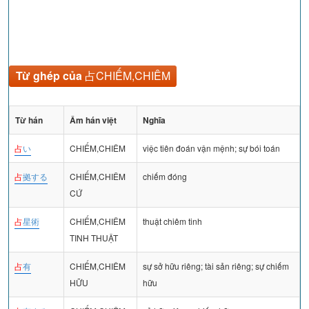
Từ ghép của
占CHIẾM,CHIÊM
Từ hán
Âm hán việt
Nghĩa
占
い
CHIẾM,CHIÊM
việc tiên đoán vận mệnh; sự bói toán
占
拠する
CHIẾM,CHIÊM
chiếm đóng
CỨ
占
星術
CHIẾM,CHIÊM
thuật chiêm tinh
TINH THUẬT
占
有
CHIẾM,CHIÊM
sự sở hữu riêng; tài sản riêng; sự chiếm
HỮU
hữu