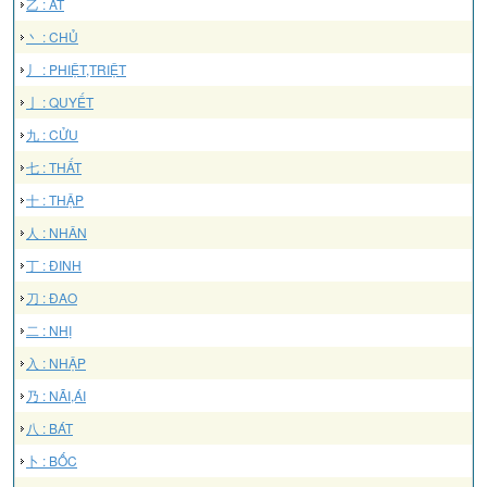
乙 : ẤT
丶 : CHỦ
丿 : PHIỆT,TRIỆT
亅 : QUYẾT
九 : CỬU
七 : THẤT
十 : THẬP
人 : NHÂN
丁 : ĐINH
刀 : ĐAO
二 : NHỊ
入 : NHẬP
乃 : NÃI,ÁI
八 : BÁT
卜 : BỐC