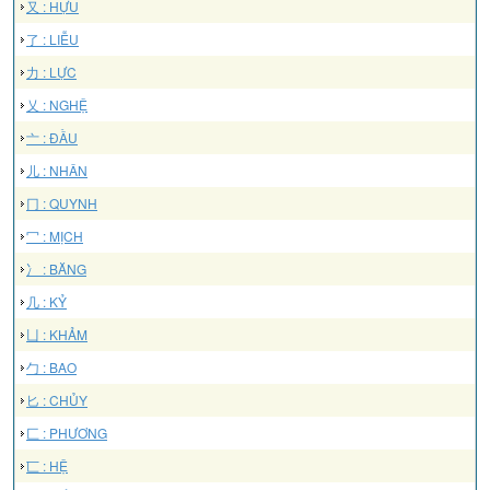
又 : HỰU
了 : LIỄU
力 : LỰC
乂 : NGHỆ
亠 : ĐẦU
儿 : NHÂN
冂 : QUYNH
冖 : MỊCH
冫 : BĂNG
几 : KỶ
凵 : KHẢM
勹 : BAO
匕 : CHỦY
匚 : PHƯƠNG
匸 : HỆ