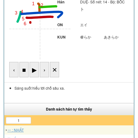
Hán
DUỆ- Số nét: 14 - Bộ: BỐC
1
2
卜
4
3
5
6
ON
エイ
KUN
睿らか
あきらか
‹
■
▶
›
✕
Sáng suốt hiểu tới chỗ sâu xa.
Danh sách hán tự tìm thấy
1
一 : NHẤT