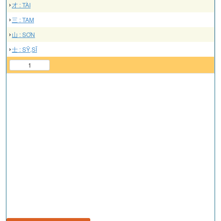
才 : TÀI
三 : TAM
山 : SƠN
士 : SỸ,SĨ
1