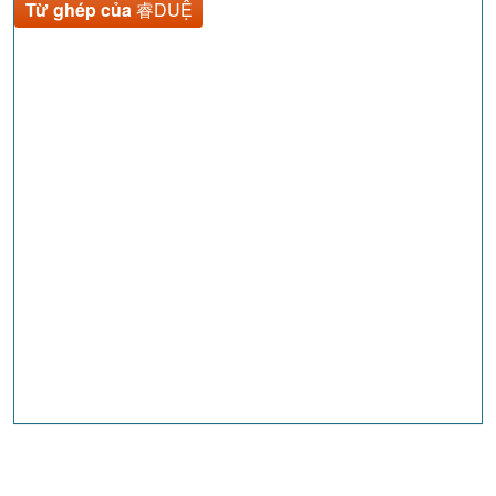
Từ ghép của
睿DUỆ