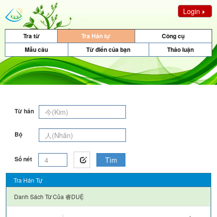
Login
Tra từ
Tra Hán tự
Công cụ
Mẫu câu
Từ điển của bạn
Thảo luận
Từ hán
Bộ
Số nét
Tìm
Tra Hán Tự
Danh Sách Từ Của
睿DUỆ