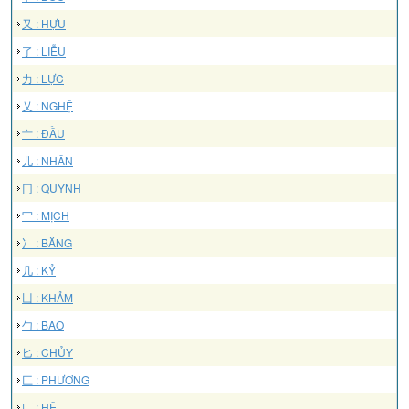
又 : HỰU
了 : LIỄU
力 : LỰC
乂 : NGHỆ
亠 : ĐẦU
儿 : NHÂN
冂 : QUYNH
冖 : MỊCH
冫 : BĂNG
几 : KỶ
凵 : KHẢM
勹 : BAO
匕 : CHỦY
匚 : PHƯƠNG
匸 : HỆ