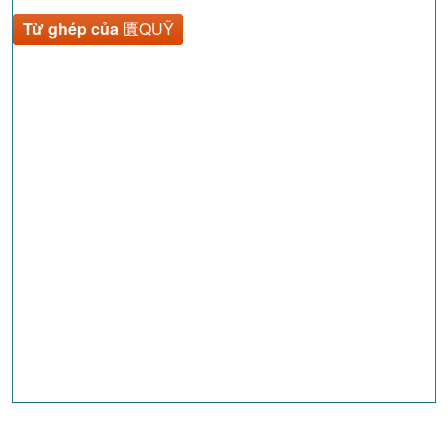
Từ ghép của
匱QUỸ