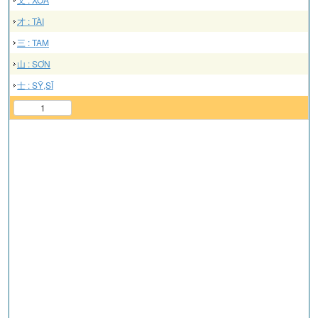
才 : TÀI
三 : TAM
山 : SƠN
士 : SỸ,SĨ
1