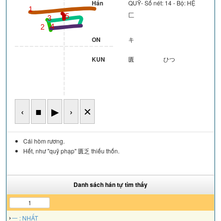
Hán
QUỸ- Số nét: 14 - Bộ: HỆ
1
匚
5
3
4
2
ON
キ
KUN
匱
ひつ
‹
■
▶
›
✕
Cái hòm rương.
Hết, như "quỹ phạp" 匱乏 thiếu thốn.
Danh sách hán tự tìm thấy
1
一 : NHẤT