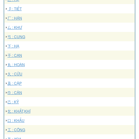
卩 : TIẾT
厂 : HÁN
厶 : KHƯ
弓 : CUNG
下 : HẠ
干 : CAN
丸 : HOÀN
久 : CỬU
及 : CẬP
巾 : CÂN
己 : KỶ
乞 : KHẤT,KHÍ
口 : KHẨU
工 : CÔNG
叉 : XOA