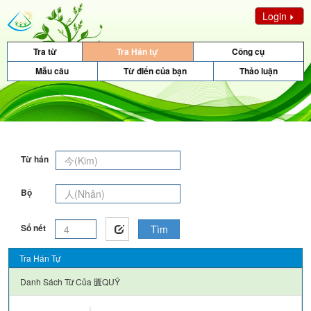
Login
Tra từ
Tra Hán tự
Công cụ
Mẫu câu
Từ điển của bạn
Thảo luận
Từ hán
Bộ
Số nét
Tìm
Tra Hán Tự
Danh Sách Từ Của
匱QUỸ