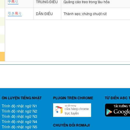
中
吊
り
TRUNG ĐIẾU
Quảng cáo treo trong tàu hỏa
引き
吊
り
DẪN ĐIẾU
Thành sẹo; chứng chuột rút
ÔN LUYỆN TIẾNG NHẬT
PLUGIN TRÊN CHROME
TỪ ĐIỂN ABC 
Trình độ nhật ngữ N1
Trình độ nhật ngữ N2
Trình độ nhật ngữ N3
Trình độ nhật ngữ N4
CHUYỂN ĐỔI ROMAJI
Trình độ nhật ngữ N5