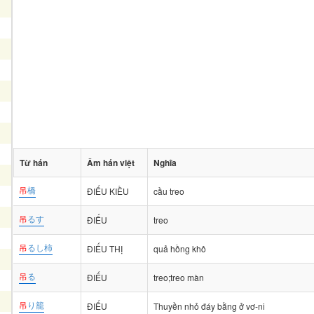
Từ hán
Âm hán việt
Nghĩa
吊
橋
ĐIẾU KIỀU
cầu treo
吊
るす
ĐIẾU
treo
吊
るし柿
ĐIẾU THỊ
quả hồng khô
吊
る
ĐIẾU
treo;treo màn
吊
り籠
ĐIẾU
Thuyền nhỏ đáy bằng ở vơ-ni