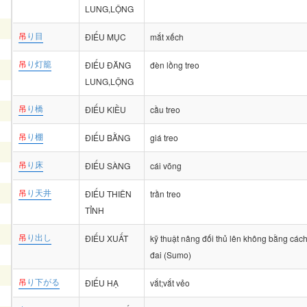
LUNG,LỘNG
吊
り目
ĐIẾU MỤC
mắt xếch
吊
り灯籠
ĐIẾU ĐĂNG
đèn lồng treo
LUNG,LỘNG
吊
り橋
ĐIẾU KIỀU
cầu treo
吊
り棚
ĐIẾU BẰNG
giá treo
吊
り床
ĐIẾU SÀNG
cái võng
吊
り天井
ĐIẾU THIÊN
trần treo
TỈNH
吊
り出し
ĐIẾU XUẤT
kỹ thuật nâng đối thủ lên không bằng các
đai (Sumo)
吊
り下がる
ĐIẾU HẠ
vắt;vắt vẻo