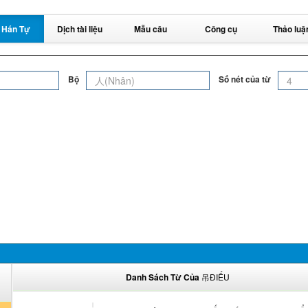
 Hán Tự
Dịch tài liệu
Mẫu câu
Công cụ
Thảo luậ
Bộ
Số nét của từ
Danh Sách Từ Của
吊ĐIẾU