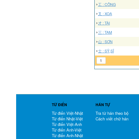
工 : CÔNG
叉 : XOA
才 : TÀI
三 : TAM
山 : SƠN
士 : SỸ,SĨ
1
TỪ ĐIỂN
HÁN TỰ
Từ điển Việt-Nhật
Tra từ hán theo bộ
Từ điển Nhật-Việt
Cách viết chữ hán
Từ điển Việt-Anh
Từ điển Anh-Việt
Từ điển Anh-Nhật