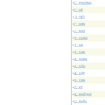
匚 : PHƯƠNG
匸 : HỆ
卩 : TIẾT
厂 : HÁN
厶 : KHƯ
弓 : CUNG
下 : HẠ
干 : CAN
丸 : HOÀN
久 : CỬU
及 : CẬP
巾 : CÂN
己 : KỶ
乞 : KHẤT,KHÍ
口 : KHẨU