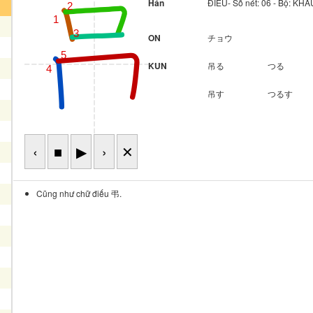
Hán
ĐIẾU- Số nét: 06 - Bộ: K
2
1
3
ON
チョウ
5
KUN
吊る
つる
4
吊す
つるす
‹
■
▶
›
✕
Cũng như chữ điếu 弔.