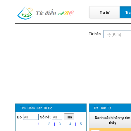
Tra từ
Tra
Từ hán
Tìm Kiếm Hán Tự Bộ
Tra Hán Tự
Bộ
Số nét
Tìm
Danh sách hán tự tìm
thấy
1
|
2
|
3
|
4
|
5