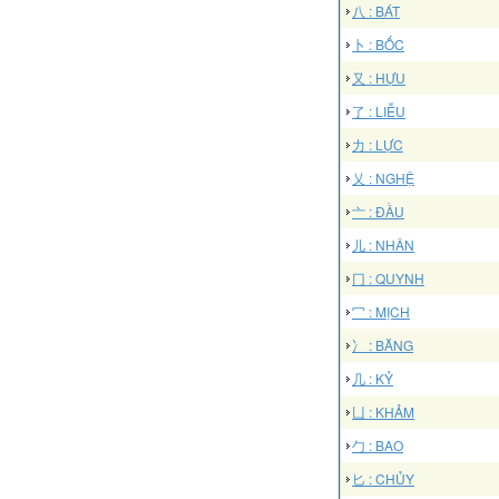
八 : BÁT
卜 : BỐC
又 : HỰU
了 : LIỄU
力 : LỰC
乂 : NGHỆ
亠 : ĐẦU
儿 : NHÂN
冂 : QUYNH
冖 : MỊCH
冫 : BĂNG
几 : KỶ
凵 : KHẢM
勹 : BAO
匕 : CHỦY