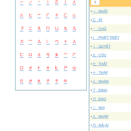
一
ノ
丶
丨
乙
亅
人
1
一 : NHẤT
八
匕
亠
厂
十
匚
厶
乙 : ẤT
卩
ニ
又
冂
凵
九
几
丶 : CHỦ
丿 : PHIỆT,TRIỆT
刀
冖
儿
冫
勹
卜
入
亅 : QUYẾT
匸
口
土
弓
女
宀
广
九 : CỬU
七 : THẤT
囗
彡
彳
大
廴
尸
山
十 : THẬP
己
夕
夂
子
干
巾
人 : NHÂN
丁 : ĐINH
刀 : ĐAO
二 : NHỊ
入 : NHẬP
乃 : NÃI,ÁI