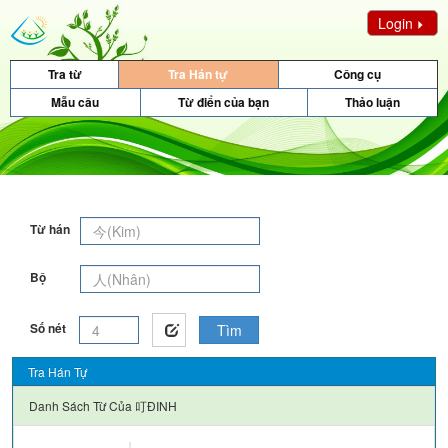
Login
Tra từ
Tra Hán tự
Công cụ
Mẫu câu
Từ điển của bạn
Thảo luận
Từ hán
Bộ
Số nét
Tìm
Tra Hán Tự
Danh Sách Từ Của
叮ĐINH