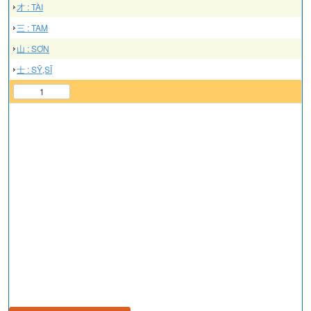
才 : TÀI
三 : TAM
山 : SƠN
士 : SỸ,SĨ
1