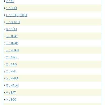
乙 : ẤT
丶 : CHỦ
丿 : PHIỆT,TRIỆT
亅 : QUYẾT
九 : CỬU
七 : THẤT
十 : THẬP
人 : NHÂN
丁 : ĐINH
刀 : ĐAO
二 : NHỊ
入 : NHẬP
乃 : NÃI,ÁI
八 : BÁT
卜 : BỐC