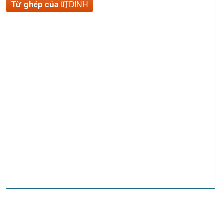
Từ ghép của
叮ĐINH