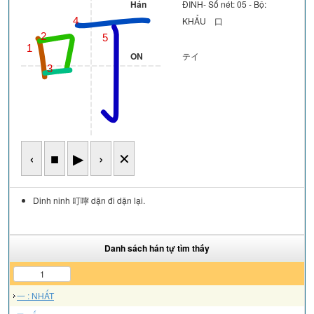
Hán
ĐINH- Số nét: 05 - Bộ:
KHẨU 口
4
2
5
1
ON
テイ
3
‹
■
▶
›
✕
Dinh ninh 叮嚀 dặn đi dặn lại.
Danh sách hán tự tìm thấy
1
一 : NHẤT