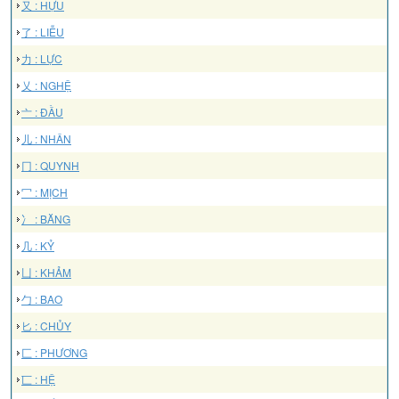
又 : HỰU
了 : LIỄU
力 : LỰC
乂 : NGHỆ
亠 : ĐẦU
儿 : NHÂN
冂 : QUYNH
冖 : MỊCH
冫 : BĂNG
几 : KỶ
凵 : KHẢM
勹 : BAO
匕 : CHỦY
匚 : PHƯƠNG
匸 : HỆ