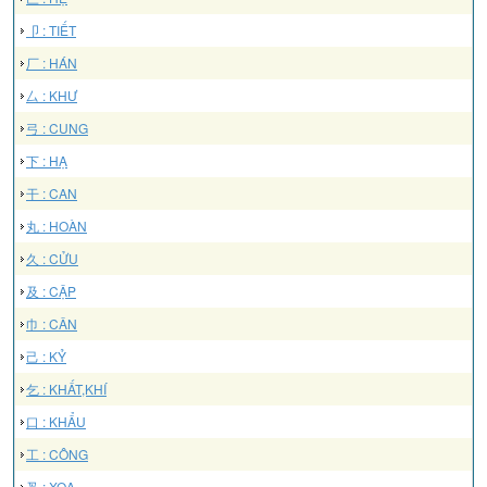
卩 : TIẾT
厂 : HÁN
厶 : KHƯ
弓 : CUNG
下 : HẠ
干 : CAN
丸 : HOÀN
久 : CỬU
及 : CẬP
巾 : CÂN
己 : KỶ
乞 : KHẤT,KHÍ
口 : KHẨU
工 : CÔNG
叉 : XOA