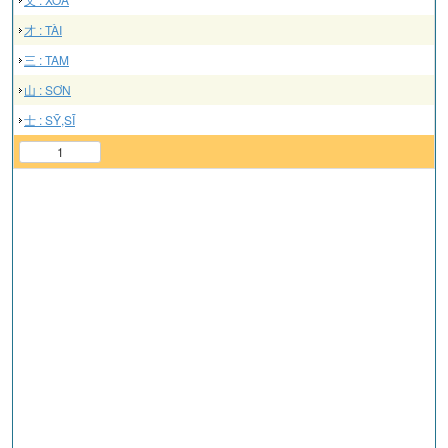
才 : TÀI
三 : TAM
山 : SƠN
士 : SỸ,SĨ
1