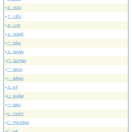
又 : HỰU
了 : LIỄU
力 : LỰC
乂 : NGHỆ
亠 : ĐẦU
儿 : NHÂN
冂 : QUYNH
冖 : MỊCH
冫 : BĂNG
几 : KỶ
凵 : KHẢM
勹 : BAO
匕 : CHỦY
匚 : PHƯƠNG
匸 : HỆ