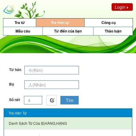
Login
Tra từ
Tra Hán tự
Công cụ
Mẫu câu
Từ điển của bạn
Thảo luận
Từ hán
Bộ
Số nét
Tìm
Tra Hán Tự
Danh Sách Từ Của
吭HÀNG,HẠNG