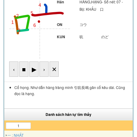
Hán
HÀNG,HẠNG- Số nét: 07 -
4
Bộ: KHẨU 口
5
2
1
ON
コウ
6
3
KUN
吭
のど
‹
■
▶
›
✕
Cổ họng. Như dẫn hàng tràng minh 引吭長鳴 gân cổ kêu dài. Cũng
đọc là hạng.
Danh sách hán tự tìm thấy
1
一 : NHẤT