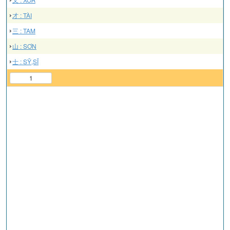
才 : TÀI
三 : TAM
山 : SƠN
士 : SỸ,SĨ
1