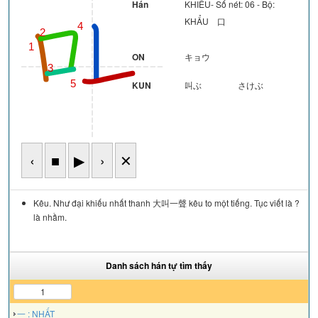
Hán
KHIẾU- Số nét: 06 - Bộ:
KHẨU 口
4
2
1
ON
キョウ
3
5
KUN
叫ぶ
さけぶ
‹
■
▶
›
✕
Kêu. Như đại khiếu nhất thanh 大叫一聲 kêu to một tiếng. Tục viết là ?
là nhầm.
Danh sách hán tự tìm thấy
1
一 : NHẤT