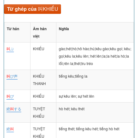
Từ ghép của
叫KHIẾU
Từ hán
Âm hán
Nghĩa
việt
叫
ぶ
KHIẾU
gào;hét;hò;hô hào;hú;kêu gào;kêu gọi; kêu;
gọi;kêu la;kêu lên; hét lên;la;la hét;la hò;la
lối;rên la;thét;tru tréo
叫
び声
KHIẾU
tiếng kêu;tiếng la
THANH
叫
び
KHIẾU
sự kêu lên; sự hét lên
絶
叫
する
TUYỆT
hò hét; kêu thét
KHIẾU
絶
叫
TUYỆT
tiếng thét; tiếng kêu hét; tiếng hò hét
KHIẾU