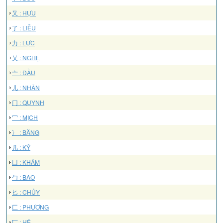
又 : HỰU
了 : LIỄU
力 : LỰC
乂 : NGHỆ
亠 : ĐẦU
儿 : NHÂN
冂 : QUYNH
冖 : MỊCH
冫 : BĂNG
几 : KỶ
凵 : KHẢM
勹 : BAO
匕 : CHỦY
匚 : PHƯƠNG
匸 : HỆ