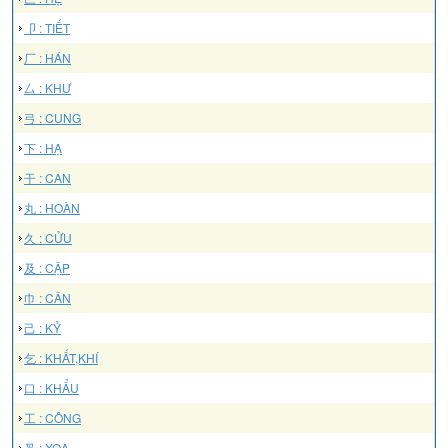
卩 : TIẾT
厂 : HÁN
厶 : KHƯ
弓 : CUNG
下 : HẠ
干 : CAN
丸 : HOÀN
久 : CỬU
及 : CẬP
巾 : CÂN
己 : KỶ
乞 : KHẤT,KHÍ
口 : KHẨU
工 : CÔNG
叉 : XOA