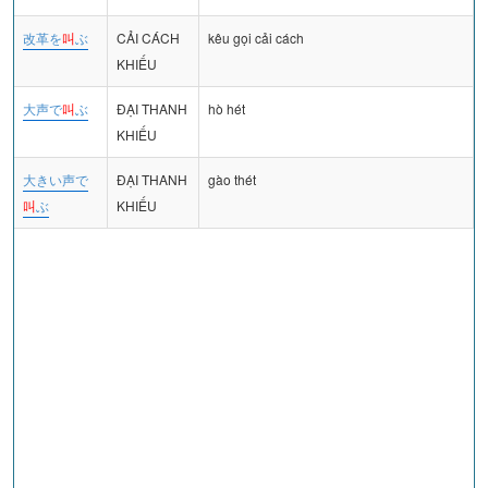
改革を
叫
ぶ
CẢI CÁCH
kêu gọi cải cách
KHIẾU
大声で
叫
ぶ
ĐẠI THANH
hò hét
KHIẾU
大きい声で
ĐẠI THANH
gào thét
叫
ぶ
KHIẾU