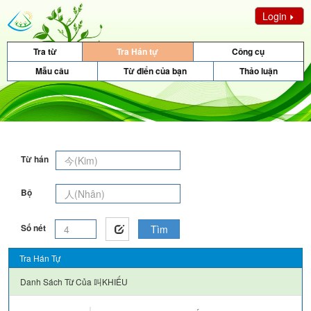
Login
Tra từ
Tra Hán tự
Công cụ
Mẫu câu
Từ điển của bạn
Thảo luận
Từ hán
Bộ
Số nét
Tìm
Tra Hán Tự
Danh Sách Từ Của
叫KHIẾU