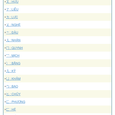
又 : HỰU
了 : LIỄU
力 : LỰC
乂 : NGHỆ
亠 : ĐẦU
儿 : NHÂN
冂 : QUYNH
冖 : MỊCH
冫 : BĂNG
几 : KỶ
凵 : KHẢM
勹 : BAO
匕 : CHỦY
匚 : PHƯƠNG
匸 : HỆ