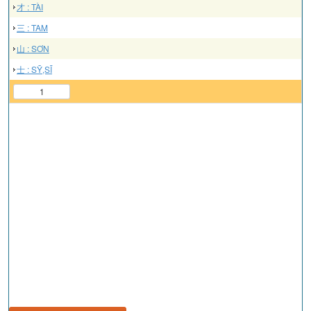
才 : TÀI
三 : TAM
山 : SƠN
士 : SỸ,SĨ
1