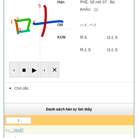
Hán
PHỆ- Số nét: 07 - Bộ:
5
KHẨU 口
2
1
4
ON
ハイ, ベイ
3
KUN
吠る
ほえる
吠える
ほえる
‹
■
▶
›
✕
Chó cắn.
Danh sách hán tự tìm thấy
1
一 : NHẤT