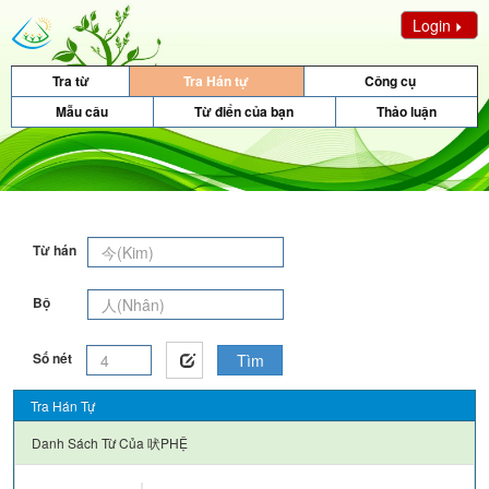
Login
Tra từ
Tra Hán tự
Công cụ
Mẫu câu
Từ điển của bạn
Thảo luận
Từ hán
Bộ
Số nét
Tìm
Tra Hán Tự
Danh Sách Từ Của
吠PHỆ