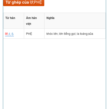
Từ ghép của
吠PHỆ
Từ hán
Âm hán
Nghĩa
việt
吠
える
PHỆ
khóc lớn; lớn tiếng gọi; la toáng;sủa