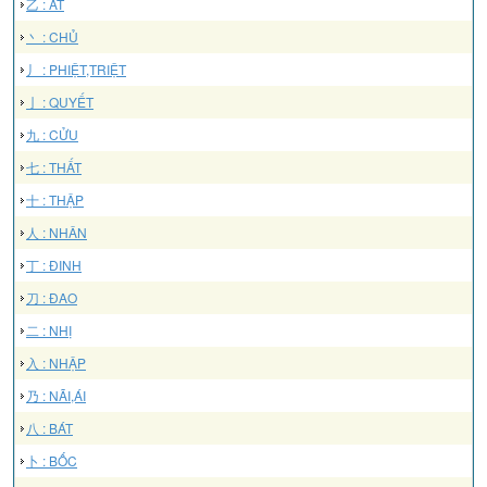
乙 : ẤT
丶 : CHỦ
丿 : PHIỆT,TRIỆT
亅 : QUYẾT
九 : CỬU
七 : THẤT
十 : THẬP
人 : NHÂN
丁 : ĐINH
刀 : ĐAO
二 : NHỊ
入 : NHẬP
乃 : NÃI,ÁI
八 : BÁT
卜 : BỐC